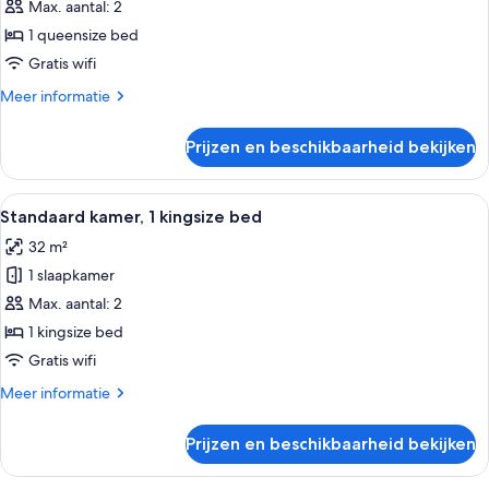
kamer,
Max. aantal: 2
1
1 queensize bed
queensize
Gratis wifi
bed
Meer
Meer informatie
laden
details
over
Prijzen en beschikbaarheid bekijken
Standaard
kamer,
1
Alle
Een hotelkamer met een groot bed, ee
2
queensize
Standaard kamer, 1 kingsize bed
foto's
bed
32 m²
voor
1 slaapkamer
Standaard
kamer,
Max. aantal: 2
1
1 kingsize bed
kingsize
Gratis wifi
bed
Meer
Meer informatie
laden
details
over
Prijzen en beschikbaarheid bekijken
Standaard
kamer,