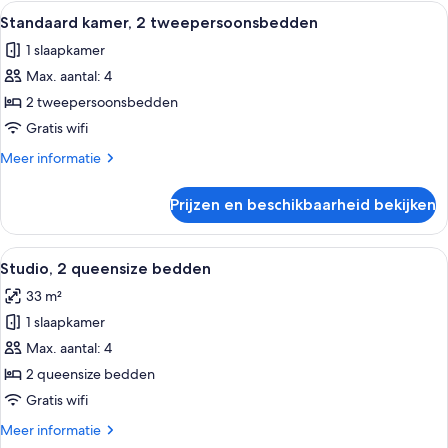
1
Alle
Een hotelkamer met twee bedden, een 
2
kingsize
Standaard kamer, 2 tweepersoonsbedden
foto's
bed
1 slaapkamer
voor
Max. aantal: 4
Standaard
kamer,
2 tweepersoonsbedden
2
Gratis wifi
tweepersoonsbedden
Meer
Meer informatie
laden
details
over
Prijzen en beschikbaarheid bekijken
Standaard
kamer,
2
Alle
Een hotelkamer met twee bedden, een
4
tweepersoonsbedden
Studio, 2 queensize bedden
foto's
33 m²
voor
1 slaapkamer
Studio,
2
Max. aantal: 4
queensize
2 queensize bedden
bedden
Gratis wifi
laden
Meer
Meer informatie
details