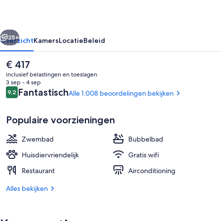
rige
Volgende
25+
Overzicht
Kamers
Locatie
Beleid
De
€ 417
huidige
inclusief belastingen en toeslagen
prijs
3 sep - 4 sep
is
Beoordelingen
Fantastisch
9,2
Alle 1.008 beoordelingen bekijken
9,2 op 10 –
€ 417
Populaire voorzieningen
Zwembad
Bubbelbad
Ze serveren er ontbijt, diner en brunc
Huisdiervriendelijk
Gratis wifi
Restaurant
Airconditioning
Alles bekijken