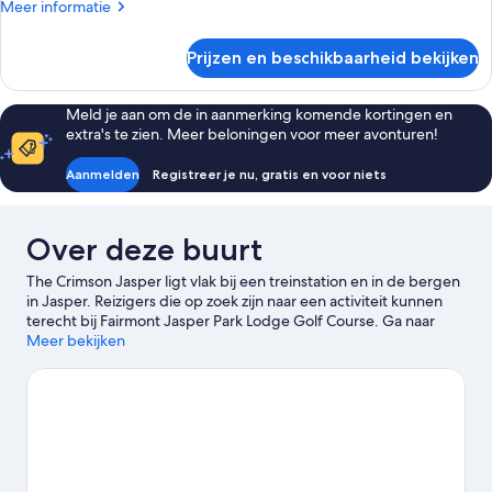
Meer
Meer informatie
details
over
Prijzen en beschikbaarheid bekijken
Kamer
Meld je aan om de in aanmerking komende kortingen en
extra's te zien. Meer beloningen voor meer avonturen!
Aanmelden
Registreer je nu, gratis en voor niets
Over deze buurt
The Crimson Jasper ligt vlak bij een treinstation en in de bergen
in Jasper. Reizigers die op zoek zijn naar een activiteit kunnen
terecht bij Fairmont Jasper Park Lodge Golf Course. Ga naar
Pyramid Lake en Jasper National Park als je liever de natuur
Meer bekijken
intrekt. Er zijn mogelijkheden zat in deze regio, zoals langlaufen
en skiën. Je kunt er ook voor kiezen om te gaan
sneeuwschoenwandelen of schaatsen.
Bekijk onze reisgids voor
Jasper
Meer motels in Jasper