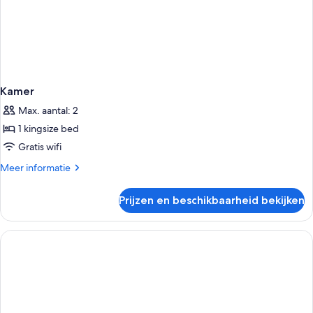
Kamer
Max. aantal: 2
1 kingsize bed
Gratis wifi
Meer
Meer informatie
details
over
Prijzen en beschikbaarheid bekijken
Kamer