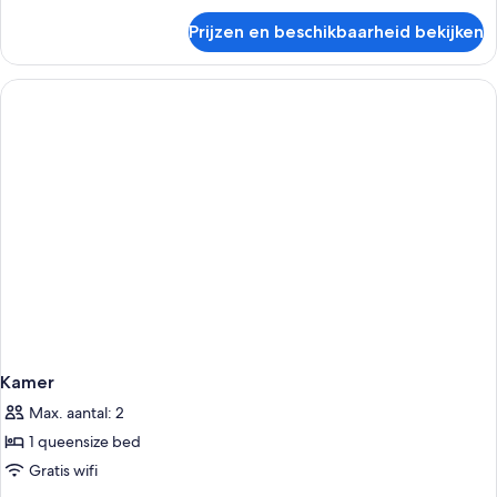
over
Prijzen en beschikbaarheid bekijken
Studio,
2
queensize
bedden
Kamer
Max. aantal: 2
1 queensize bed
Gratis wifi