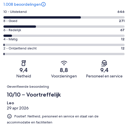
1.008 beoordelingen
Gastenscore:
10 - Uitstekend
646
10
Gastenscore:
8 - Goed
271
-
8
Uitstekend.
Gastenscore:
6 - Redelijk
67
-
646
6
Goed.
Gastenscore:
4 - Matig
12
van
-
271
4
1008
Redelijk.
Gastenscore:
2 - Ontzettend slecht
12
van
-
beoordelingen
67
2
1008
Matig.
van
-
beoordelingen
12
1008
Ontzettend
van
9,4
8,8
9,4
beoordelingen
slecht.
1008
Netheid
Voorzieningen
Personeel en service
12
beoordelingen
Beoordelingen
van
Geverifieerde beoordeling
1008
10/10 – Voortreffelijk
beoordelingen
Leo
29 apr 2026
Positief: Netheid, personeel en service en staat van de
accommodatie en faciliteiten