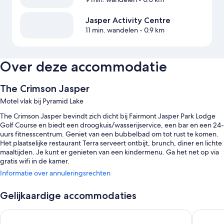
Jasper Activity Centre
11 min. wandelen
- 0.9 km
Over deze accommodatie
The Crimson Jasper
Motel vlak bij Pyramid Lake
The Crimson Jasper bevindt zich dicht bij Fairmont Jasper Park Lodge
Golf Course en biedt een droogkuis/wasserijservice, een bar en een 24-
uurs fitnesscentrum. Geniet van een bubbelbad om tot rust te komen.
Het plaatselijke restaurant Terra serveert ontbijt, brunch, diner en lichte
maaltijden. Je kunt er genieten van een kindermenu. Ga het net op via
gratis wifi in de kamer.
Informatie over annuleringsrechten
Verder zijn er nog deze extra voordelen:
Een binnenzwembad
Gelijkaardige accommodaties
Een à la carte ontbijt (toeslag), lokale shuttleservice en rookvrije
Forest Park Hotel
Chateau 
accommodatie