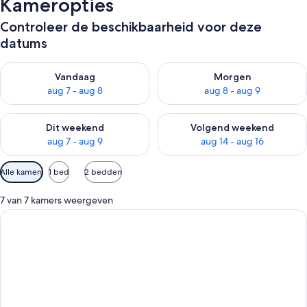
Kameropties
Controleer de beschikbaarheid voor deze
datums
De beschikbaarheid controleren voor vanavond aug 7 - aug 8
De beschikbaarheid controler
Vandaag
Morgen
aug 7 - aug 8
aug 8 - aug 9
De beschikbaarheid controleren voor dit weekend aug 7 - aug
De beschikbaarheid controler
Dit weekend
Volgend weekend
aug 7 - aug 9
aug 14 - aug 16
Beschikbare
Alle kamers
1 bed
2 bedden
filters
voor
7 van 7 kamers weergeven
kamers