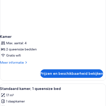
Kamer
Max. aantal: 4
2 queensize bedden
Gratis wifi
Meer
Meer informatie
details
over
Prijzen en beschikbaarheid bekijken
Kamer
Alle
Een hotelkamer met een groot bed, een
2
Standaard kamer, 1 queensize bed
foto's
17 m²
voor
1 slaapkamer
Standaard