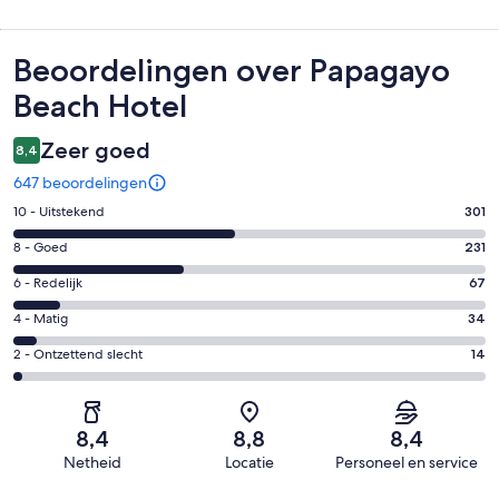
Beoordelingen
Beoordelingen over Papagayo
Beach Hotel
Zeer goed
8,4
647 beoordelingen
Gastenscore:
10 - Uitstekend
301
10
Gastenscore:
8 - Goed
231
-
8
Uitstekend.
Gastenscore:
6 - Redelijk
67
-
301
6
Goed.
Gastenscore:
4 - Matig
34
van
-
231
4
647
Redelijk.
Gastenscore:
2 - Ontzettend slecht
14
van
-
beoordelingen
67
2
647
Matig.
van
-
beoordelingen
34
647
Ontzettend
van
8,4
8,8
8,4
beoordelingen
slecht.
647
Netheid
Locatie
Personeel en service
14
beoordelingen
Beoordelingen
van