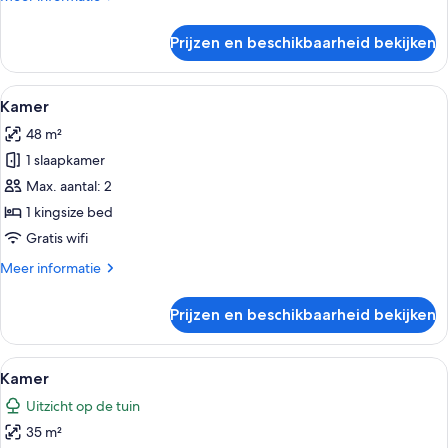
details
over
Prijzen en beschikbaarheid bekijken
Kamer
Alle
Een moderne woonkamer met een bank, 
15
Kamer
foto's
48 m²
voor
1 slaapkamer
Kamer
laden
Max. aantal: 2
1 kingsize bed
Gratis wifi
Meer
Meer informatie
details
over
Prijzen en beschikbaarheid bekijken
Kamer
Alle
Een moderne kamer met een schuifglaz
16
Kamer
foto's
Uitzicht op de tuin
voor
35 m²
Kamer