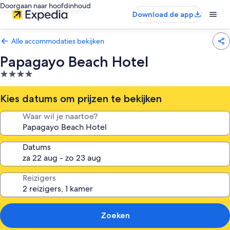
Doorgaan naar hoofdinhoud
Download de app
Alle accommodaties bekijken
Papagayo Beach Hotel
4.0-
sterrenaccommodatie
Kies datums om prijzen te bekijken
Waar wil je naartoe?
Datums
Reizigers
Zoeken