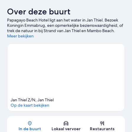
Over deze buurt
Papagayo Beach Hotel ligt aan het water in Jan Thiel. Bezoek
Koningin Emmabrug, een opmerkelijke bezienswaardigheid, of
trek de natuur in bij Strand van Jan Thiel en Mambo Beach.
Parke Tropikal Zoo en Scheepvaartmuseum van Curaçao zijn ook
Meer bekijken
een bezoek waard. Profiteer van het feit dat je dicht aan het
water ligt door deel te nemen aan activiteiten zoals kajakken,
windsurfen en zeilen. De regio biedt ook avontuurlijkere
activiteiten zoals paardrijden.
Bekijk onze reisgids voor Jan Thiel
Jan Thiel Z/N, Jan Thiel
Op de kaart bekijken
Kaart
In de buurt
Lokaal vervoer
Restaurants