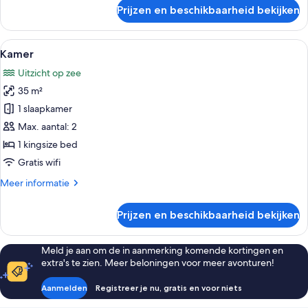
over
Prijzen en beschikbaarheid bekijken
Kamer
Alle
Een moderne hotelkamer met een groot
19
Kamer
foto's
Uitzicht op zee
voor
35 m²
Kamer
laden
1 slaapkamer
Max. aantal: 2
1 kingsize bed
Gratis wifi
Meer
Meer informatie
details
over
Prijzen en beschikbaarheid bekijken
Kamer
Meld je aan om de in aanmerking komende kortingen en
extra's te zien. Meer beloningen voor meer avonturen!
Aanmelden
Registreer je nu, gratis en voor niets