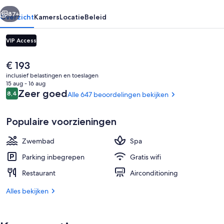
rige
Volgende
87+
Overzicht
Kamers
Locatie
Beleid
VIP Access
De
€ 193
huidige
inclusief belastingen en toeslagen
prijs
15 aug - 16 aug
is
Beoordelingen
Zeer goed
8,4
Alle 647 beoordelingen bekijken
8,4 op 10 –
€ 193
Populaire voorzieningen
Terrein van de accommodatie
Zwembad
Spa
Parking inbegrepen
Gratis wifi
Restaurant
Airconditioning
Alles bekijken