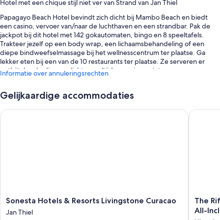
Hotel met een chique stijl niet ver van Strand van Jan Thiel
Papagayo Beach Hotel bevindt zich dicht bij Mambo Beach en biedt
een casino, vervoer van/naar de luchthaven en een strandbar. Pak de
jackpot bij dit hotel met 142 gokautomaten, bingo en 8 speeltafels.
Trakteer jezelf op een body wrap, een lichaamsbehandeling of een
diepe bindweefselmassage bij het wellnesscentrum ter plaatse. Ga
lekker eten bij een van de 10 restaurants ter plaatse. Ze serveren er
ontbijt, lunch, diner en lichte maaltijden, en je geniet er van
Informatie over annuleringsrechten
internationale gerechten. In de healthclub kun je fitnesslessen en
pilateslessen volgen. Daarnaast kun je ook scubaduiken en snorkelen.
Gelijkaardige accommodaties
Gratis wifi in de kamer, een buurtwinkel en een terras zijn beschikbaar
voor alle gasten.
Sonesta Hotels & Resorts Livingstone Curacao
The Rif 
Verder zijn er nog deze extra voordelen:
2 buitenzwembaden met ligstoelen
Gratis parkeerplaatsen
Een ontbijtbuffet (toeslag), een shuttleservice van/naar de
luchthaven en conciërgeservice
Een feestzaal, geldautomaat/bankservice en huwelijksservices
Beoordelingen van gasten tonen hoge cijfers voor het behulpzame
Sonesta
The
Sonesta Hotels & Resorts Livingstone Curacao
The Ri
personeel
Hotels
Rif
All-Inc
Jan Thiel
&
at