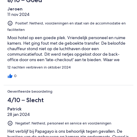
Jeroen
11 nov 2024
Positief: Netheid, voorzieningen en staat van de accommodatie en
faciliteiten
Mooi hotel op een goede plek. Vriendelijk personeel en ruime
kamers. Het ging fout met de geboekte transfer. De beloofde
chauffeur stond niet op de luchthaven door een
communicatiefout. Dit werd netjes opgelost door de back-
office door ons een 'late-checkout' aan te bieden. Waar we
helaas wel zelf achteraan moesten gaan om deze daadwerkelijk
12 nachten verbleven in oktober 2024
ook op de kamer geactiveerd te krijgen. Je merkt wel dat het
hotel iets verwaarloosd wordt qua onderhoud. Bij ons ging de
0
schuifpui erg stroef open en was er een deel van het bureau
afgebroken wat ze zichtbaar er weer op hadden gelijmd. De
Geverifieerde beoordeling
schoonmaak is ook niet heel consistent. De ene keer kreeg je
wel schone handdoeken of koffie en de andere keer niet. We
4/10 – Slecht
hadden ook het idee dat de lakens niet zijn verschoond in de 2
Patrick
weken dat we daar hebben gezeten. Al met al is het een mooi
28 jan 2024
hotel op een super goede locatie met alle faciliteiten die je wilt
tijdens je vakantie. Echter ontbreken er een paar aspecten in de
Negatief: Netheid, personeel en service en voorzieningen
service en kwaliteit die je wel zou mogen verwachten.
Het verblijf bij Papagayo is ons behoorlijk tegen gevallen. De
hygiëne van de gebouwen en kamers zijn ondermaats. Overal is