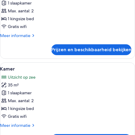
laden
1 slaapkamer
Max. aantal: 2
1 kingsize bed
Gratis wifi
Meer
Meer informatie
details
over
Prijzen en beschikbaarheid bekijken
Kamer
Alle
Een slaapkamer met een bed, televisie
18
Kamer
foto's
Uitzicht op zee
voor
35 m²
Kamer
laden
1 slaapkamer
Max. aantal: 2
1 kingsize bed
Gratis wifi
Meer
Meer informatie
details