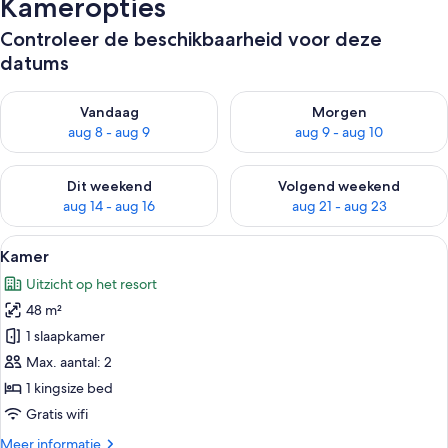
Kameropties
Controleer de beschikbaarheid voor deze
datums
De beschikbaarheid controleren voor vanavond aug 8 - aug 9
De beschikbaarheid controler
Vandaag
Morgen
aug 8 - aug 9
aug 9 - aug 10
De beschikbaarheid controleren voor dit weekend aug 14 - au
De beschikbaarheid controler
Dit weekend
Volgend weekend
aug 14 - aug 16
aug 21 - aug 23
Alle
Een moderne woonkamer met een bank, 
10
Kamer
foto's
Uitzicht op het resort
voor
48 m²
Kamer
laden
1 slaapkamer
Max. aantal: 2
1 kingsize bed
Gratis wifi
Meer
Meer informatie