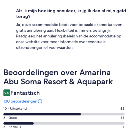
Als ik mijn boeking annuleer, krijg ik dan al mijn geld
terug?
Ja, deze accommodatie biedt voor bepaalde kamertarieven
gratis annulering aan. Flexibiliteit is immers belangrijk.
Raadpleeg het annuleringsbeleid van de accommodatie op
onze website voor meer informatie over eventuele
uitzonderingen of voorwaarden.
Beoordelingen
Beoordelingen over Amarina
Abu Soma Resort & Aquapark
Fantastisch
9,0
130 beoordelingen
Gastenscore:
10 - Uitstekend
83
10
Gastenscore:
8 - Goed
33
-
8
Uitstekend.
Gastenscore:
6 - Redelijk
7