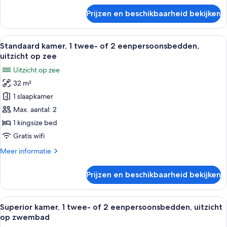
uitzicht
over
Prijzen en beschikbaarheid bekijken
Standaard
op
kamer,
zwembad
1
Alle
Een hotelkamer met twee bedden, elk
laden
5
twee-
Standaard kamer, 1 twee- of 2 eenpersoonsbedden,
foto's
of
uitzicht op zee
2
voor
Uitzicht op zee
eenpersoonsbedden,
Standaard
uitzicht
32 m²
kamer,
op
1 slaapkamer
1
zwembad
twee-
Max. aantal: 2
of
1 kingsize bed
2
Gratis wifi
eenpersoonsbedden,
Meer
Meer informatie
uitzicht
details
op
over
Prijzen en beschikbaarheid bekijken
Standaard
zee
kamer,
laden
1
Alle
Hotelkamer met een bed, nachtkastje e
5
twee-
Superior kamer, 1 twee- of 2 eenpersoonsbedden, uitzicht
foto's
of
op zwembad
2
voor