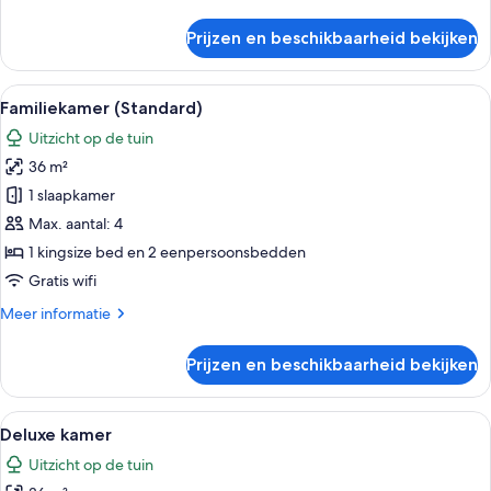
details
op
over
Prijzen en beschikbaarheid bekijken
Superior
tuin
kamer,
laden
1
Alle
Een netjes ingerichte hotelkamer met
6
twee-
Familiekamer (Standard)
foto's
of
Uitzicht op de tuin
2
voor
eenpersoonsbedden,
36 m²
Familiekamer
uitzicht
(Standard)
1 slaapkamer
op
laden
tuin
Max. aantal: 4
1 kingsize bed en 2 eenpersoonsbedden
Gratis wifi
Meer
Meer informatie
details
over
Prijzen en beschikbaarheid bekijken
Familiekamer
(Standard)
Alle
Een moderne hotelkamer met een groot
5
Deluxe kamer
foto's
Uitzicht op de tuin
voor