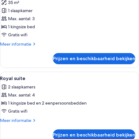
35 m²
eenpersoonsbedden,
Superior
uitzicht
1 slaapkamer
kamer,
op
Max. aantal: 3
1
zee
twee-
1 kingsize bed
of
Gratis wifi
2
Meer
Meer informatie
eenpersoonsbedden,
details
uitzicht
over
Prijzen en beschikbaarheid bekijken
Superior
op
kamer,
zwembad
1
Alle
Royal suite | Een minibar, een kluis o
laden
11
twee-
Royal suite
foto's
of
2 slaapkamers
2
voor
eenpersoonsbedden,
Max. aantal: 4
Royal
uitzicht
suite
1 kingsize bed en 2 eenpersoonsbedden
op
laden
zwembad
Gratis wifi
Meer
Meer informatie
details
over
Prijzen en beschikbaarheid bekijken
Royal