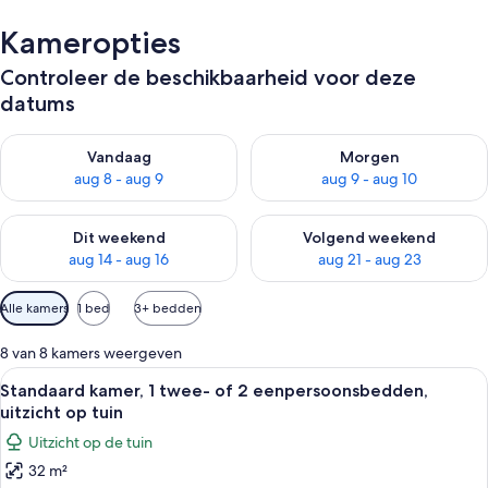
Kameropties
Controleer de beschikbaarheid voor deze
datums
De beschikbaarheid controleren voor vanavond aug 8 - aug 9
De beschikbaarheid controler
Vandaag
Morgen
aug 8 - aug 9
aug 9 - aug 10
De beschikbaarheid controleren voor dit weekend aug 14 - au
De beschikbaarheid controler
Dit weekend
Volgend weekend
aug 14 - aug 16
aug 21 - aug 23
Beschikbare
Alle kamers
1 bed
3+ bedden
filters
voor
8 van 8 kamers weergeven
kamers
Alle
Hotelkamer met een bed, een stoel, ee
6
Standaard kamer, 1 twee- of 2 eenpersoonsbedden,
foto's
uitzicht op tuin
voor
Uitzicht op de tuin
Standaard
32 m²
kamer,