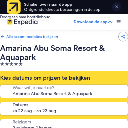
Schakel over naar de app
Ontgrendel directe besparingen in de app
Doorgaan naar hoofdinhoud
Download de app
Alle accommodaties bekijken
Amarina Abu Soma Resort &
Aquapark
5.0-
sterrenaccommodatie
Kies datums om prijzen te bekijken
Waar wil je naartoe?
Datums
Reizigers