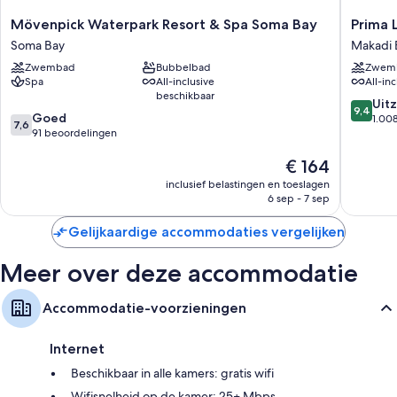
Mövenpick
Prima
Mövenpick Waterpark Resort & Spa Soma Bay
Prima L
Waterpark
Life
Soma Bay
Makadi 
Resort
Makadi
Zwembad
Bubbelbad
Zwem
&
Hotel
Spa
All-inclusive
All-inc
Spa
-
beschikbaar
Soma
All
9.4
Uitz
9,4
7.6
Bay
Goed
inclusive
van
1.00
7,6
van
Soma
91 beoordelingen
Makadi
10,
10,
Bay
Bay
Uitzonder
De
€ 164
Goed,
1.008
prijs
91
beoorde
inclusief belastingen en toeslagen
is
beoordelingen
6 sep - 7 sep
€ 164
Gelijkaardige accommodaties vergelijken
Meer over deze accommodatie
Accommodatie-voorzieningen
Internet
Beschikbaar in alle kamers: gratis wifi
Wifisnelheid op de kamer: 25+ Mbps