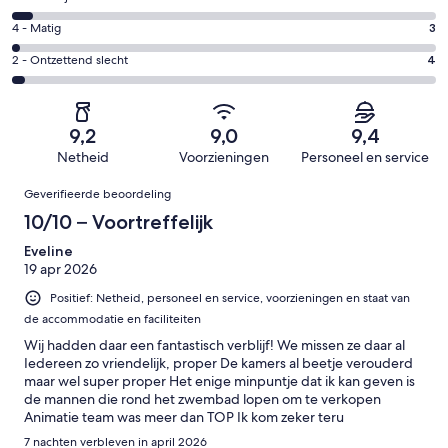
-
83
6
Goed.
Gastenscore:
4 - Matig
3
van
-
33
4
130
Redelijk.
Gastenscore:
2 - Ontzettend slecht
4
van
-
beoordelingen
7
2
130
Matig.
van
-
beoordelingen
3
130
Ontzettend
van
9,2
9,0
9,4
beoordelingen
slecht.
130
Netheid
Voorzieningen
Personeel en service
4
beoordelingen
Beoordelingen
van
Geverifieerde beoordeling
130
10/10 – Voortreffelijk
beoordelingen
Eveline
19 apr 2026
Positief: Netheid, personeel en service, voorzieningen en staat van
de accommodatie en faciliteiten
Wij hadden daar een fantastisch verblijf! We missen ze daar al
Iedereen zo vriendelijk, proper De kamers al beetje verouderd
maar wel super proper Het enige minpuntje dat ik kan geven is
de mannen die rond het zwembad lopen om te verkopen
Animatie team was meer dan TOP Ik kom zeker teru
7 nachten verbleven in april 2026