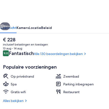
Resort
&
Aquapark
rige
Volgende
84+
Overzicht
Kamers
Locatie
Beleid
De
€ 228
huidige
inclusief belastingen en toeslagen
prijs
13 aug - 14 aug
is
Beoordelingen
Fantastisch
9,0
Alle 130 beoordelingen bekijken
9,0 op 10 –
€ 228
Populaire voorzieningen
Op privéstrand
Zwembad
Voorkant accommodatie - avond/nac
Spa
Parking inbegrepen
Gratis wifi
Restaurant
Alles bekijken