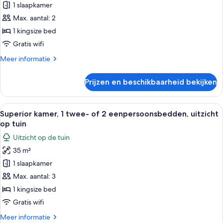
1 slaapkamer
1
twee-
Max. aantal: 2
of
1 kingsize bed
2
Gratis wifi
eenpersoonsbedden,
Meer
Meer informatie
uitzicht
details
op
over
Prijzen en beschikbaarheid bekijken
Standaard
tuin
kamer,
laden
1
Alle
Een hotelkamer met een groot bed, een
5
twee-
Superior kamer, 1 twee- of 2 eenpersoonsbedden, uitzicht
foto's
of
op tuin
2
voor
Uitzicht op de tuin
eenpersoonsbedden,
Superior
uitzicht
35 m²
kamer,
op
1 slaapkamer
1
tuin
twee-
Max. aantal: 3
of
1 kingsize bed
2
Gratis wifi
eenpersoonsbedden,
Meer
Meer informatie
uitzicht