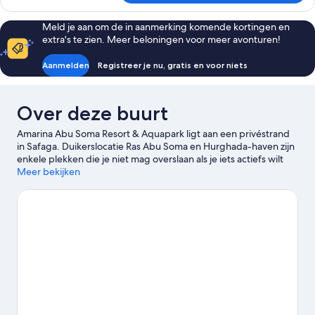
suite
Meld je aan om de in aanmerking komende kortingen en
extra's te zien. Meer beloningen voor meer avonturen!
Aanmelden
Registreer je nu, gratis en voor niets
Over deze buurt
Amarina Abu Soma Resort & Aquapark ligt aan een privéstrand
in Safaga. Duikerslocatie Ras Abu Soma en Hurghada-haven zijn
enkele plekken die je niet mag overslaan als je iets actiefs wilt
doen. Zij die liever de populaire bezienswaardigheden van de
Meer bekijken
buurt willen bezoeken, kunnen terecht bij Big Dayz
Watersportcentrum en Makadi Bey Water World. Ook Senzo
Winkelcentrum en Mahmya zijn zeker een bezoekje
waard.Beleef waterpret met activiteiten zoals snorkelen en
windsurfen.
Bekijk onze reisgids voor Safaga