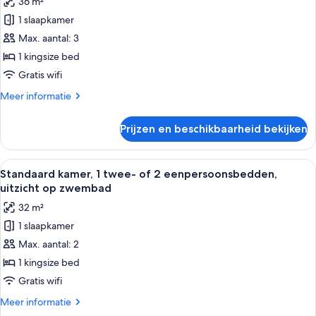
36 m²
Deluxe
kamer
1 slaapkamer
laden
Max. aantal: 3
1 kingsize bed
Gratis wifi
Meer
Meer informatie
details
over
Prijzen en beschikbaarheid bekijken
Deluxe
kamer
Alle
Een hotelkamer met twee bedden, elk
5
Standaard kamer, 1 twee- of 2 eenpersoonsbedden,
foto's
uitzicht op zwembad
voor
32 m²
Standaard
1 slaapkamer
kamer,
Max. aantal: 2
1
twee-
1 kingsize bed
of
Gratis wifi
2
Meer
Meer informatie
eenpersoonsbedden,
details