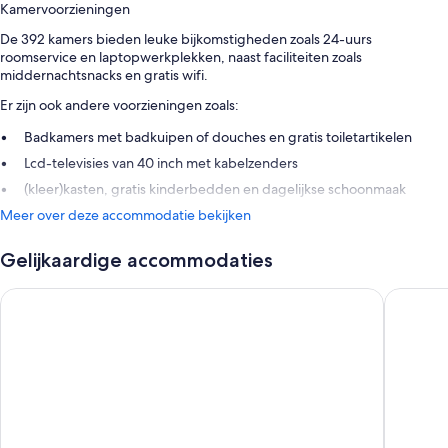
Kamervoorzieningen
De 392 kamers bieden leuke bijkomstigheden zoals 24-uurs
roomservice en laptopwerkplekken, naast faciliteiten zoals
middernachtsnacks en gratis wifi.
Er zijn ook andere voorzieningen zoals:
Badkamers met badkuipen of douches en gratis toiletartikelen
Lcd-televisies van 40 inch met kabelzenders
(kleer)kasten, gratis kinderbedden en dagelijkse schoonmaak
Meer over deze accommodatie bekijken
Gelijkaardige accommodaties
Mövenpick Waterpark Resort & Spa Soma Bay
Prima Lif