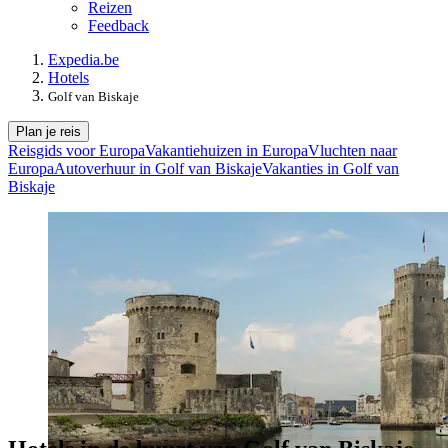
Reizen
Feedback
Expedia.be
Hotels
Golf van Biskaje
Plan je reis
Reisgids voor Europa
Vakantiehuizen in Europa
Vluchten naar
Europa
Autoverhuur in Golf van Biskaje
Vakanties in Golf van
Biskaje