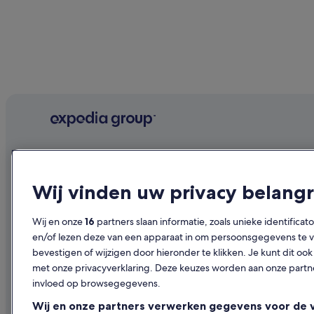
Bedrijf
Ontdekk
Over ons
Reisgids voo
Wij vinden uw privacy belangr
Vacatures
Hotels in Be
Wij en onze
16
partners slaan informatie, zoals unieke identificat
Je accommodatie adverteren
Vakantiehuis
en/of lezen deze van een apparaat in om persoonsgegevens te ve
Samenwerkingen
Citytrips na
bevestigen of wijzigen door hieronder te klikken. Je kunt dit 
met onze privacyverklaring. Deze keuzes worden aan onze par
Persruimte
Vluchten na
invloed op browsegegevens.
Adverteren
Autoverhuur
Wij en onze partners verwerken gegevens voor de 
Kies je ide