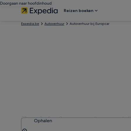
Doorgaan naar hoofdinhoud
Reizen boeken
Expedia.be
Autoverhuur
Autoverhuur bij Europcar
Boek je huurauto met 
Ophalen