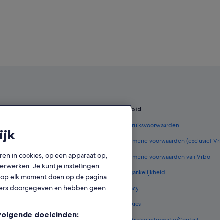
en
Beleid
r België
Gebruiksvoorwaarden
ijk
lgië
Algemene voorwaarden (exclusief V
oren in cookies, op een apparaat op,
jes in België
Algemene voorwaarden van Vrbo
rwerken. Je kunt je instellingen
ar België
Toegankelijkheid
ook op elk moment doen op de pagina
tners doorgegeven en hebben geen
ar België
Privacy
 in België
Cookies
volgende doeleinden:
ale accommodatie
Juridische informatie/Contact