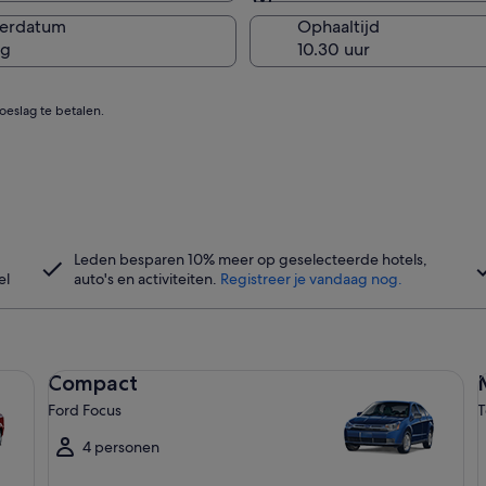
Zelfde als ophaallocatie
verdatum
Ophaaltijd
ug
eslag te betalen.
Leden besparen 10% meer op geselecteerde hotels,
Opent
el
auto's en activiteiten.
Registreer je vandaag nog.
in
een
nieuw
venster
Compact Ford Focus
Mi
Compact
Ford Focus
T
4 personen