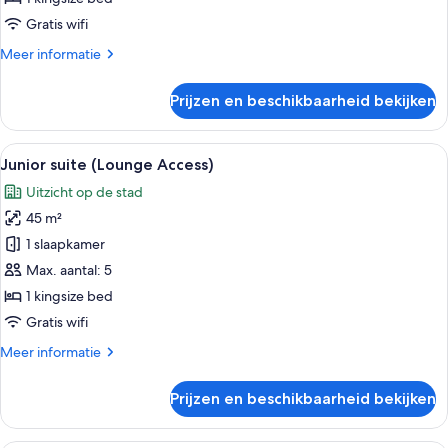
Gratis wifi
Meer
Meer informatie
details
over
Prijzen en beschikbaarheid bekijken
Familiekamer
Alle
Een moderne hotelkamer met een donke
8
Junior suite (Lounge Access)
foto's
Uitzicht op de stad
voor
45 m²
Junior
suite
1 slaapkamer
(Lounge
Max. aantal: 5
Access)
1 kingsize bed
laden
Gratis wifi
Meer
Meer informatie
details
over
Prijzen en beschikbaarheid bekijken
Junior
suite
(Lounge