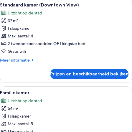
Alle
Een moderne hotelkamer met een groot 
10
Standaard kamer (Downtown View)
foto's
Uitzicht op de stad
voor
37 m²
Standaard
kamer
1 slaapkamer
(Downtown
Max. aantal: 4
View)
2 tweepersoonsbedden OF 1 kingsize bed
laden
Gratis wifi
Meer
Meer informatie
details
over
Prijzen en beschikbaarheid bekijken
Standaard
kamer
(Downtown
Alle
Een moderne hotelkamer met een bed, 
10
View)
Familiekamer
foto's
Uitzicht op de stad
voor
64 m²
Familiekamer
laden
1 slaapkamer
Max. aantal: 5
1 kingsize bed