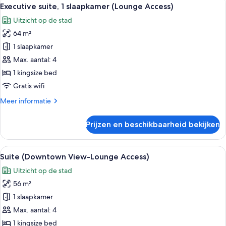
Alle
9
Executive suite, 1 slaapkamer (Lounge Access)
foto's
Uitzicht op de stad
voor
64 m²
Executive
suite,
1 slaapkamer
1
Max. aantal: 4
slaapkamer
1 kingsize bed
(Lounge
Gratis wifi
Access)
Meer
Meer informatie
laden
details
over
Prijzen en beschikbaarheid bekijken
Executive
suite,
1
Alle
Een moderne hotelkamer met een groot
10
slaapkamer
Suite (Downtown View-Lounge Access)
foto's
(Lounge
Uitzicht op de stad
Access)
voor
56 m²
Suite
(Downtown
1 slaapkamer
View-
Max. aantal: 4
Lounge
1 kingsize bed