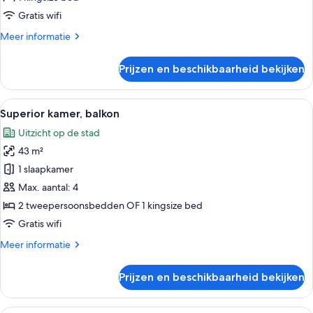
View)
Gratis wifi
laden
Meer
Meer informatie
details
over
Prijzen en beschikbaarheid bekijken
Premium
kamer,
balkon
Alle
Een moderne hotelkamer met een groot 
8
(Downtown
Superior kamer, balkon
foto's
View)
Uitzicht op de stad
voor
43 m²
Superior
kamer,
1 slaapkamer
balkon
Max. aantal: 4
laden
2 tweepersoonsbedden OF 1 kingsize bed
Gratis wifi
Meer
Meer informatie
details
over
Prijzen en beschikbaarheid bekijken
Superior
kamer,
balkon
Een moderne woonkamer met een flatsc