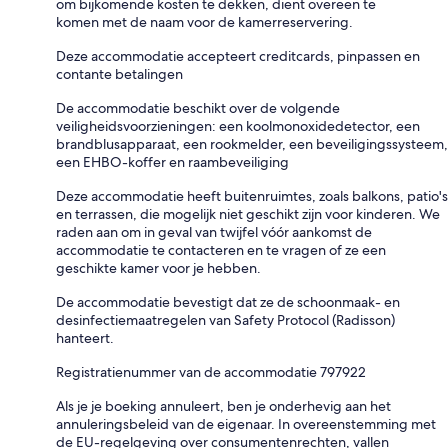
om bijkomende kosten te dekken, dient overeen te
komen met de naam voor de kamerreservering.
Deze accommodatie accepteert creditcards, pinpassen en
contante betalingen
De accommodatie beschikt over de volgende
veiligheidsvoorzieningen: een koolmonoxidedetector, een
brandblusapparaat, een rookmelder, een beveiligingssysteem,
een EHBO-koffer en raambeveiliging
Deze accommodatie heeft buitenruimtes, zoals balkons, patio's
en terrassen, die mogelijk niet geschikt zijn voor kinderen. We
raden aan om in geval van twijfel vóór aankomst de
accommodatie te contacteren en te vragen of ze een
geschikte kamer voor je hebben.
De accommodatie bevestigt dat ze de schoonmaak- en
desinfectiemaatregelen van Safety Protocol (Radisson)
hanteert.
Registratienummer van de accommodatie 797922
Als je je boeking annuleert, ben je onderhevig aan het
annuleringsbeleid van de eigenaar. In overeenstemming met
de EU-regelgeving over consumentenrechten, vallen