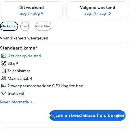
De beschikbaarheid controleren voor dit weekend aug 7 - aug
De beschikbaarheid controler
Dit weekend
Volgend weekend
aug 7 - aug 9
aug 14 - aug 16
Beschikbare
Alle kamers
1 bed
2 bedden
filters
voor
9 van 9 kamers weergeven
kamers
Alle
Een moderne hotelkamer met een groot
11
Standaard kamer
foto's
Uitzicht op de stad
voor
33 m²
Standaard
kamer
1 slaapkamer
laden
Max. aantal: 4
2 tweepersoonsbedden OF 1 kingsize bed
Gratis wifi
Meer
Meer informatie
details
over
Prijzen en beschikbaarheid bekijken
Standaard
kamer