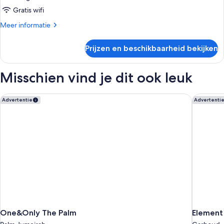
Access)
Gratis wifi
laden
Meer
Meer informatie
details
over
Prijzen en beschikbaarheid bekijken
Suite
(Downtown
View-
Misschien vind je dit ook leuk
Lounge
Access)
One&Only The Palm
Element 
Advertentie
Advertenti
One&Only The Palm
Element 