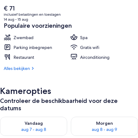
De
€ 71
huidige
inclusief belastingen en toeslagen
prijs
14 aug - 15 aug
is
Populaire voorzieningen
€ 71
Zwembad
Spa
Parking inbegrepen
Gratis wifi
Restaurant
Airconditioning
Alles bekijken
Kameropties
Controleer de beschikbaarheid voor deze
datums
De beschikbaarheid controleren voor vanavond aug 7 - aug 8
De beschikbaarheid controler
Vandaag
Morgen
aug 7 - aug 8
aug 8 - aug 9