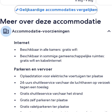
8 aug - 9 aug
beoordelingen
Flatscreentelevisies van 48 inch met premium tv-zenders
€ 57
Dubai
Gelijkaardige accommodaties vergelijken
(kleer)kasten, gratis kinderbedden en waterkokers
Meer over deze accommodatie
Accommodatie-voorzieningen
Internet
Beschikbaar in alle kamers: gratis wifi
Beschikbaar in sommige gemeenschappelijke ruimtes:
gratis wifi en kabelinternet
Parkeren en vervoer
Oplaadstation voor elektrische voertuigen ter plaatse
24-uurs shuttleservice van/naar de luchthaven op verzoek
tegen een toeslag
Gratis shuttleservice van/naar het strand
Gratis zelf parkeren ter plaatse
Gratis valetparkeren ter plaatse