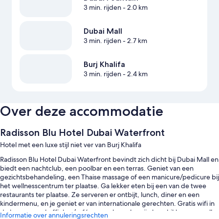
3 min. rijden
- 2.0 km
Dubai Mall
3 min. rijden
- 2.7 km
Burj Khalifa
3 min. rijden
- 2.4 km
Over deze accommodatie
Radisson Blu Hotel Dubai Waterfront
Hotel met een luxe stijl niet ver van Burj Khalifa
Radisson Blu Hotel Dubai Waterfront bevindt zich dicht bij Dubai Mall en
biedt een nachtclub, een poolbar en een terras. Geniet van een
gezichtsbehandeling, een Thaise massage of een manicure/pedicure bij
het wellnesscentrum ter plaatse. Ga lekker eten bij een van de twee
restaurants ter plaatse. Ze serveren er ontbijt, lunch, diner en een
kindermenu, en je geniet er van internationale gerechten. Gratis wifi in
de kamer, een koffiebar/café en een kapsalon zijn beschikbaar voor alle
Informatie over annuleringsrechten