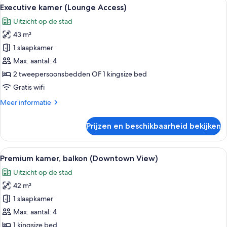
Alle
Een moderne hotelkamer met een groot
7
Access)
Executive kamer (Lounge Access)
foto's
Uitzicht op de stad
voor
43 m²
Executive
kamer
1 slaapkamer
(Lounge
Max. aantal: 4
Access)
2 tweepersoonsbedden OF 1 kingsize bed
laden
Gratis wifi
Meer
Meer informatie
details
over
Prijzen en beschikbaarheid bekijken
Executive
kamer
(Lounge
Alle
Een moderne slaapkamer met een groo
8
Access)
Premium kamer, balkon (Downtown View)
foto's
Uitzicht op de stad
voor
42 m²
Premium
kamer,
1 slaapkamer
balkon
Max. aantal: 4
(Downtown
1 kingsize bed