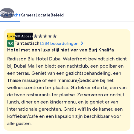
rige
Volgende
276+
Overzicht
Kamers
Locatie
Beleid
5.0-
Luxe
VIP Access
sterrenaccommodatie
Fantastisch
1.384 beoordelingen
9,0
Hotel met een luxe stijl niet ver van Burj Khalifa
Radisson Blu Hotel Dubai Waterfront bevindt zich dicht
bij Dubai Mall en biedt een nachtclub, een poolbar en
een terras. Geniet van een gezichtsbehandeling, een
Gang
Thaise massage of een manicure/pedicure bij het
wellnesscentrum ter plaatse. Ga lekker eten bij een van
de twee restaurants ter plaatse. Ze serveren er ontbijt,
lunch, diner en een kindermenu, en je geniet er van
internationale gerechten. Gratis wifi in de kamer, een
koffiebar/café en een kapsalon zijn beschikbaar voor
alle gasten.