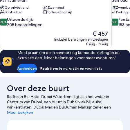
Palm Jumeirah
Garhoud
Op privéstrand
Zwembad
Zwemb
Bubbelbad
Inclusief ontbijt
Parking 
9.8
9.0
Uitzonderlijk
Fanta
9,8
9,0
van
van
205 beoordelingen
158 b
10,
10,
De
€ 457
Uitzonderlijk,
Fantastisc
prijs
inclusief belastingen en toeslagen
205
158
is
11 aug - 12 aug
beoordelingen
beoordel
€ 457
Meld je aan om de in aanmerking komende kortingen en
extra's te zien. Meer beloningen voor meer avonturen!
Aanmelden
Registreer je nu, gratis en voor niets
Over deze buurt
Radisson Blu Hotel Dubai Waterfront ligt aan het water in
Centrum van Dubai, een buurt in Dubai vlak bij leuke
winkelstraten. Dubai Mall en BurJuman Mall zijn zeker een
bezoekje waard als je graag wilt shoppen. Als je liever de natuur
Meer bekijken
intrekt, kun je Dubai Creek verkennen. Mis zeker Wild Wadi
Water Park niet.
Bekijk onze reisgids voor Dubai