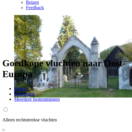
Reizen
Feedback
Goedkope vluchten naar Oost-
Europa
Retour
Enkele reis
Meerdere bestemmingen
Alleen rechtstreekse vluchten