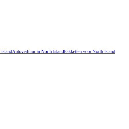
 Island
Autoverhuur in North Island
Pakketten voor North Island