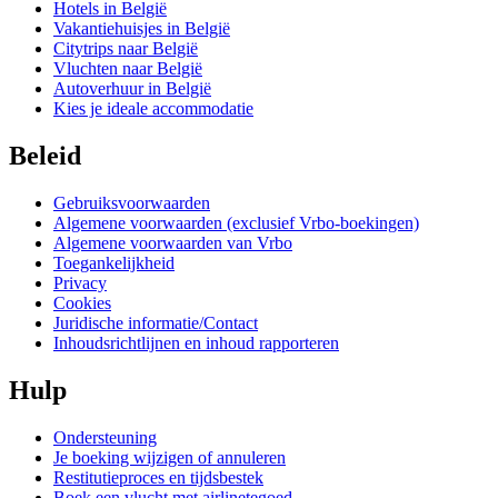
Hotels in België
Vakantiehuisjes in België
Citytrips naar België
Vluchten naar België
Autoverhuur in België
Kies je ideale accommodatie
Beleid
Gebruiksvoorwaarden
Algemene voorwaarden (exclusief Vrbo-boekingen)
Algemene voorwaarden van Vrbo
Toegankelijkheid
Privacy
Cookies
Juridische informatie/Contact
Inhoudsrichtlijnen en inhoud rapporteren
Hulp
Ondersteuning
Je boeking wijzigen of annuleren
Restitutieproces en tijdsbestek
Boek een vlucht met airlinetegoed