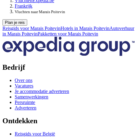
Vluchten
Expedia.be
Frankrijk
Vluchten naar Marais Poitevin
Plan je reis
Reisgids voor Marais Poitevin
Hotels in Marais Poitevin
Autoverhuur
in Marais Poitevin
Pakketten voor Marais Poitevin
Bedrijf
Over ons
Vacatures
Je accommodatie adverteren
Samenwerkingen
Persruimte
Adverteren
Ontdekken
Reisgids voor België