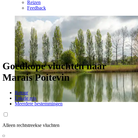
Reizen
Feedback
Goedkope vluchten naar
Marais Poitevin
Retour
Enkele reis
Meerdere bestemmingen
Alleen rechtstreekse vluchten