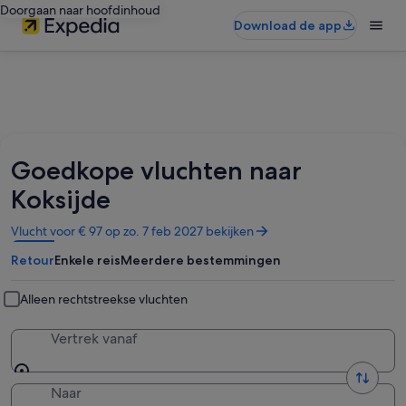
Doorgaan naar hoofdinhoud
Download de app
Goedkope vluchten naar
Koksijde
Opent
Vlucht voor € 97 op zo. 7 feb 2027 bekijken
in
Retour
Enkele reis
Meerdere bestemmingen
een
nieuw
venster
Alleen rechtstreekse vluchten
Vertrek vanaf
Naar