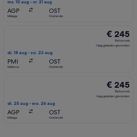
dag
ma. 10 aug - vr. 21 aug
geleden
AGP
OST
gevonden
Málaga
Oostende
De TuiFly Belgium-vlucht die vertrekt op di. 18 aug van Mal
€ 245
€ 245
Retourreis,
Retourreis
1
1 dag geleden gevonden
dag
di. 18 aug - zo. 23 aug
geleden
PMI
OST
gevonden
Mallorca
Oostende
De TuiFly Belgium-vlucht die vertrekt op di. 25 aug van Má
€ 245
€ 245
Retourreis,
Retourreis
1
1 dag geleden gevonden
dag
di. 25 aug - wo. 26 aug
geleden
AGP
OST
gevonden
Málaga
Oostende