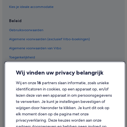
Hotels met 4 sterren in Sint-Idesbald
Kies je ideale accommodatie
Strand in Koksijde
Beleid
B&B in Koksijde-Bad
Strand in Oostduinkerke
Gebruiksvoorwaarden
Campings en stacaravans in Oostduinkerke
Algemene voorwaarden (exclusief Vrbo-boekingen)
Woonboten in Oostduinkerke
Algemene voorwaarden van Vrbo
Chalets in Koksijde-Bad
Toegankelijkheid
Hotels met parkeerplaatsen in Koksijde-Bad
Privacy
Wij vinden uw privacy belangrijk
Hotelresorts in Koksijde
Cookies
Particuliere vakantiehuizen in Oostduinkerke
Wij en onze
16
partners slaan informatie, zoals unieke
Juridische informatie/Contact
identificatoren in cookies, op een apparaat op, en/of
Hotels met zwembad in Oostduinkerke
Inhoudsrichtlijnen en inhoud rapporteren
lezen deze van een apparaat in om persoonsgegevens
Hotels in de buurt van Hoge Blekker
te verwerken. Je kunt je instellingen bevestigen of
Chalets in Oostduinkerke
Hulp
wijzigen door hieronder te klikken. Je kunt dit ook op
elk moment doen op de pagina met onze
Hotelresorts in Oostduinkerke
Ondersteuning
privacyverklaring. Deze keuzes worden aan onze
Vakantieparken in Sint-Idesbald
Je boeking wijzigen of annuleren
partners doorgegeven en hebben geen invloed op