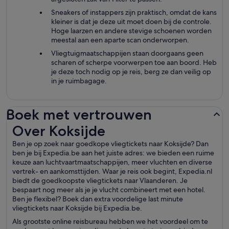
Sneakers of instappers zijn praktisch, omdat de kans
kleiner is dat je deze uit moet doen bij de controle.
Hoge laarzen en andere stevige schoenen worden
meestal aan een aparte scan onderworpen.
Vliegtuigmaatschappijen staan doorgaans geen
scharen of scherpe voorwerpen toe aan boord. Heb
je deze toch nodig op je reis, berg ze dan veilig op
in je ruimbagage.
Boek met vertrouwen
Over Koksijde
Over Koksijde
Ben je op zoek naar goedkope vliegtickets naar Koksijde? Dan
ben je bij Expedia.be aan het juiste adres: we bieden een ruime
keuze aan luchtvaartmaatschappijen, meer vluchten en diverse
vertrek- en aankomsttijden. Waar je reis ook begint, Expedia.nl
biedt de goedkoopste vliegtickets naar Vlaanderen. Je
bespaart nog meer als je je vlucht combineert met een hotel.
Ben je flexibel? Boek dan extra voordelige last minute
vliegtickets naar Koksijde bij Expedia.be.
Als grootste online reisbureau hebben we het voordeel om te