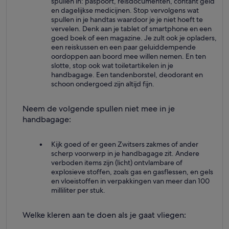
spullen in: paspoort, reisdocumenten, contant geld
en dagelijkse medicijnen. Stop vervolgens wat
spullen in je handtas waardoor je je niet hoeft te
vervelen. Denk aan je tablet of smartphone en een
goed boek of een magazine. Je zult ook je opladers,
een reiskussen en een paar geluiddempende
oordoppen aan boord mee willen nemen. En ten
slotte, stop ook wat toiletartikelen in je
handbagage. Een tandenborstel, deodorant en
schoon ondergoed zijn altijd fijn.
Neem de volgende spullen niet mee in je
handbagage:
Kijk goed of er geen Zwitsers zakmes of ander
scherp voorwerp in je handbagage zit. Andere
verboden items zijn (licht) ontvlambare of
explosieve stoffen, zoals gas en gasflessen, en gels
en vloeistoffen in verpakkingen van meer dan 100
milliliter per stuk.
Welke kleren aan te doen als je gaat vliegen: