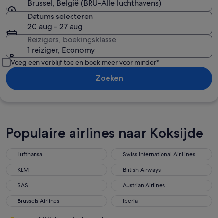
Brussel, België (BRU-Alle luchthavens)
Datums selecteren
20 aug - 27 aug
Reizigers, boekingsklasse
1 reiziger, Economy
Voeg een verblijf toe en boek meer voor minder*
Zoeken
Populaire airlines naar Koksijde
Lufthansa
Swiss International Air Lines
Lufthansa
Swiss International Air Lines
KLM
British Airways
KLM
British Airways
SAS
Austrian Airlines
SAS
Austrian Airlines
Brussels Airlines
Iberia
Brussels Airlines
Iberia