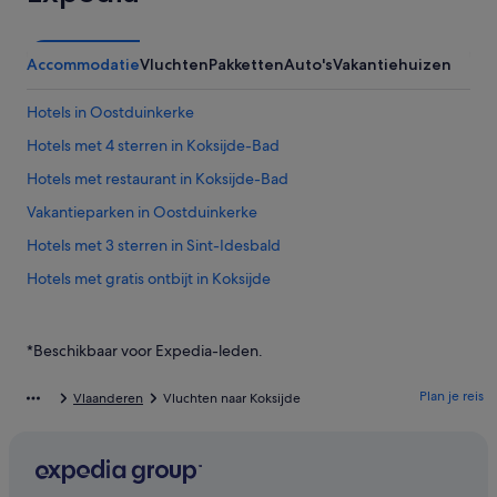
Accommodatie
Vluchten
Pakketten
Auto's
Vakantiehuizen
Hotels in Oostduinkerke
Hotels met 4 sterren in Koksijde-Bad
Hotels met restaurant in Koksijde-Bad
Vakantieparken in Oostduinkerke
Hotels met 3 sterren in Sint-Idesbald
Hotels met gratis ontbijt in Koksijde
Lhbtq-Vriendelijke in Koksijde
Hotels met restaurant in Oostduinkerke
*Beschikbaar voor Expedia-leden.
Spa in Oostduinkerke
Plan je reis
Vlaanderen
Vluchten naar Koksijde
Huisdiervriendelijke in Koksijde
Spa in Sint-Idesbald
Hotels in Koksijde