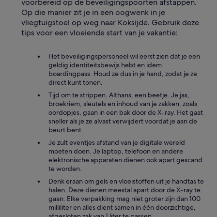
voorbereid op de beveiligingspoorten afstappen.
Op die manier zit je in een oogwenk in je
vliegtuigstoel op weg naar Koksijde. Gebruik deze
tips voor een vloeiende start van je vakantie:
Het beveiligingspersoneel wil eerst zien dat je een
geldig identiteitsbewijs hebt en idem
boardingpass. Houd ze dus in je hand, zodat je ze
direct kunt tonen.
Tijd om te strippen. Althans, een beetje. Je jas,
broekriem, sleutels en inhoud van je zakken, zoals
oordopjes, gaan in een bak door de X-ray. Het gaat
sneller als je ze alvast verwijdert voordat je aan de
beurt bent.
Je zult eventjes afstand van je digitale wereld
moeten doen. Je laptop, telefoon en andere
elektronische apparaten dienen ook apart gescand
te worden.
Denk eraan om gels en vloeistoffen uit je handtas te
halen. Deze dienen meestal apart door de X-ray te
gaan. Elke verpakking mag niet groter zijn dan 100
milliliter en alles dient samen in één doorzichtige,
afgesloten zak van 1 liter te passen.