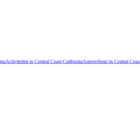
nia
Activiteiten in Central Coast California
Autoverhuur in Central Coast