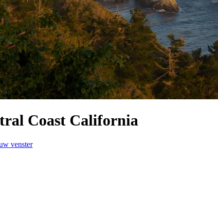
ral Coast California
euw venster