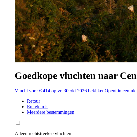
Goedkope vluchten naar Cent
Vlucht voor € 414 op vr. 30 okt 2026 bekijken
Opent in een ni
Retour
Enkele reis
Meerdere bestemmingen
Alleen rechtstreekse vluchten