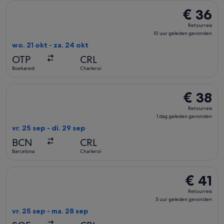
De Wizz Air Malta-vlucht die vertrekt op wo. 21 okt van Boek
€ 36
€ 36
Retourreis,
Retourreis
10
10 uur geleden gevonden
uur
wo. 21 okt - za. 24 okt
geleden
OTP
CRL
gevonden
Boekarest
Charleroi
De Ryanair-vlucht die vertrekt op vr. 25 sep van Barcelona n
€ 38
€ 38
Retourreis,
Retourreis
1
1 dag geleden gevonden
dag
vr. 25 sep - di. 29 sep
geleden
BCN
CRL
gevonden
Barcelona
Charleroi
De Wizz Air-vlucht die vertrekt op vr. 25 sep van Sofia naar
€ 41
€ 41
Retourreis,
Retourreis
3
3 uur geleden gevonden
uur
vr. 25 sep - ma. 28 sep
geleden