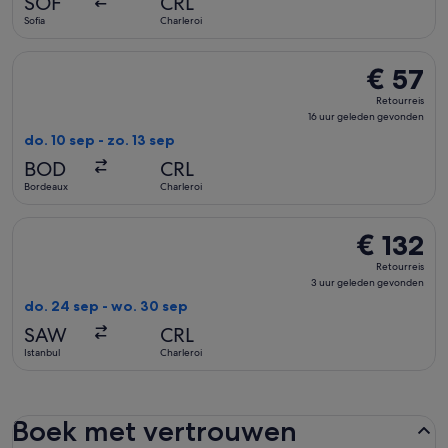
SOF
CRL
gevonden
Sofia
Charleroi
De Volotea-vlucht die vertrekt op do. 10 sep van Bordeaux n
€ 57
€ 57
Retourreis,
Retourreis
16
16 uur geleden gevonden
uur
do. 10 sep - zo. 13 sep
geleden
BOD
CRL
gevonden
Bordeaux
Charleroi
De Pegasus Airlines-vlucht die vertrekt op do. 24 sep van Is
€ 132
€ 132
Retourreis,
Retourreis
3
3 uur geleden gevonden
uur
do. 24 sep - wo. 30 sep
geleden
SAW
CRL
gevonden
Istanbul
Charleroi
Boek met vertrouwen