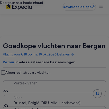
Doorgaan naar hoofdinhoud
Download de app
Goedkope vluchten naar Bergen
Opent
Vlucht voor € 18 op ma. 19 okt 2026 bekijken
in
Retour
Enkele reis
Meerdere bestemmingen
een
nieuw
venster
Alleen rechtstreekse vluchten
Vertrek vanaf
Naar
Brussel, België (BRU-Alle luchthavens)