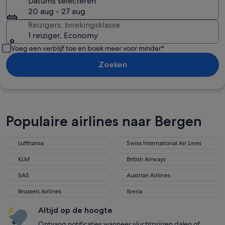
Datums selecteren
20 aug - 27 aug
Reizigers, boekingsklasse
1 reiziger, Economy
Voeg een verblijf toe en boek meer voor minder*
Zoeken
Populaire airlines naar Bergen
Lufthansa
Swiss International Air Lines
Lufthansa
Swiss International Air Lines
KLM
British Airways
KLM
British Airways
SAS
Austrian Airlines
SAS
Austrian Airlines
Brussels Airlines
Iberia
Brussels Airlines
Iberia
Altijd op de hoogte
Ontvang notificaties wanneer vluchtprijzen dalen of