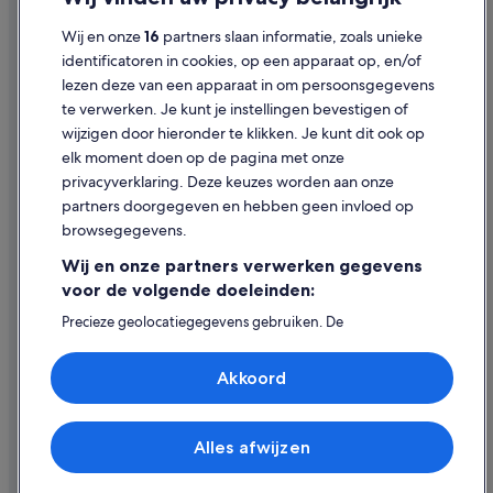
Cookies
Hotels in de buurt van Station Jurbeke Erbisoeul
Wij en onze
16
partners slaan informatie, zoals unieke
Juridische informatie/Contact
Cottages in Frameries
identificatoren in cookies, op een apparaat op, en/of
Inhoudsrichtlijnen en inhoud rapporteren
Hotels in de buurt van Mons Memorial Museum
lezen deze van een apparaat in om persoonsgegevens
te verwerken. Je kunt je instellingen bevestigen of
Hostels in Frameries
Hulp
wijzigen door hieronder te klikken. Je kunt dit ook op
Appartementen in Maisières
elk moment doen op de pagina met onze
Ondersteuning
Hotels in de buurt van Station Havre
privacyverklaring. Deze keuzes worden aan onze
Je boeking wijzigen of annuleren
partners doorgegeven en hebben geen invloed op
Hotels in de buurt van Neolithische vuursteenmijnen in
browsegegevens.
Spiennes
Restitutieproces en tijdsbestek
Wij en onze partners verwerken gegevens
Kastelen in Bergen
Boek een vlucht met airlinetegoed
voor de volgende doeleinden:
Hotels in Bergen
Internationale reisdocumenten
Precieze geolocatiegegevens gebruiken. De
Lhbtq-Vriendelijke in Frameries
apparaatkenmerken actief scannen ter identificatie.
Informatie op een apparaat opslaan en/of openen.
Hotels in de buurt van Station Quaregnon
Akkoord
Gepersonaliseerde advertenties en content, advertentie-
en contentmetingen, doelgroepenonderzoek en
Hotels in de buurt van Station Ghlin
ontwikkeling van diensten.
Expedia, Inc. is niet verantwoordelijk voor de inhoud op externe
Campings en stacaravans in Quaregnon
websites.
Partnerlijst (derden)
Alles afwijzen
© 2026 Expedia, Inc. - een bedrijf van Expedia Group. Alle rechten
Hotels in Frameries
voorbehouden. Expedia en het Expedia-logo zijn handelsmerken of
geregistreerde handelsmerken van Expedia, Inc.