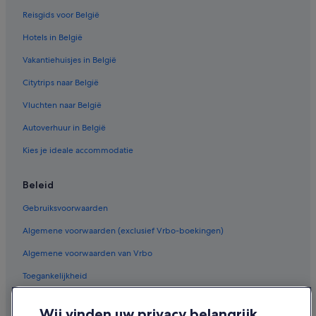
Budget in Bergen
Reisgids voor België
Hotels met 4 sterren in Bergen
Hotels in België
Best Western-hotels in Maisières
Vakantiehuisjes in België
Vakantieparken in Quaregnon
Citytrips naar België
Familie in Bergen
Vluchten naar België
Pensions in Bergen
Autoverhuur in België
Hostels in Bergen
Kies je ideale accommodatie
Hotels in Quaregnon
Appartementen in Bergen
Beleid
Hotels in de buurt van Station Frameries
Gebruiksvoorwaarden
Hotels met zwembad in Bergen
Algemene voorwaarden (exclusief Vrbo-boekingen)
Hotels in de buurt van Place Léopold
Algemene voorwaarden van Vrbo
Hotels in de buurt van Tuin van de burgemeester
Toegankelijkheid
Woonboten in Bergen
Privacy
Huisdiervriendelijke in Bergen
Wij vinden uw privacy belangrijk