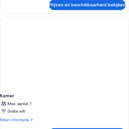
over
Prijzen en beschikbaarheid bekijken
Kamer
Kamer
Max. aantal: 1
Gratis wifi
Meer
Meer informatie
details