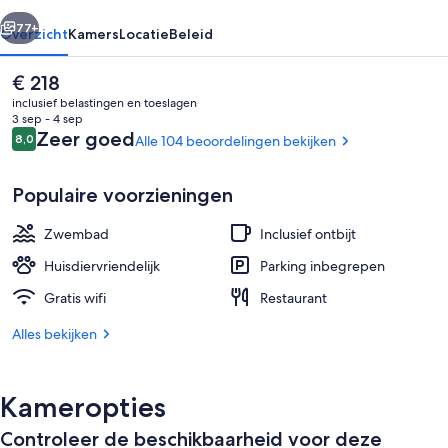
rige
Volgende
77+
Overzicht
Kamers
Locatie
Beleid
De
€ 218
huidige
inclusief belastingen en toeslagen
prijs
3 sep - 4 sep
is
Beoordelingen
Zeer goed
8,0
Alle 104 beoordelingen bekijken
8,0 op 10 –
€ 218
Populaire voorzieningen
Zwembad
Inclusief ontbijt
Exterieur
Huisdiervriendelijk
Parking inbegrepen
Gratis wifi
Restaurant
Alles bekijken
Kameropties
Controleer de beschikbaarheid voor deze