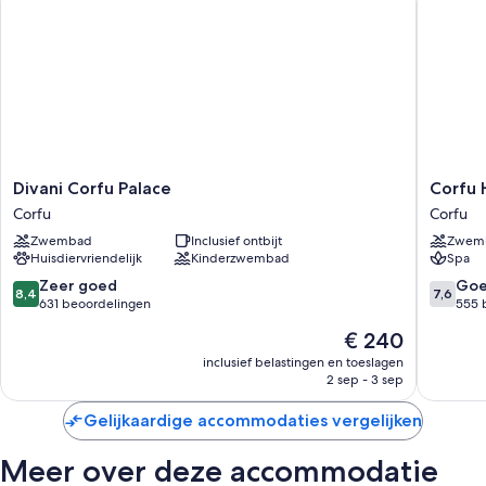
Divani
Corfu
Divani Corfu Palace
Corfu 
Corfu
Holiday
Corfu
Corfu
Palace
Palace
Zwembad
Inclusief ontbijt
Zwem
Corfu
Hotel
Huisdiervriendelijk
Kinderzwembad
Spa
Corfu
8.4
7.6
Zeer goed
Go
8,4
7,6
van
van
631 beoordelingen
555 
10,
10,
De
€ 240
Zeer
Goed,
prijs
goed,
555
inclusief belastingen en toeslagen
is
2 sep - 3 sep
631
beoorde
€ 240
beoordelingen
Gelijkaardige accommodaties vergelijken
Meer over deze accommodatie