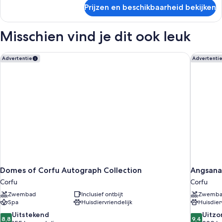
over
Prijzen en beschikbaarheid bekijken
Kamer
Misschien vind je dit ook leuk
Domes of Corfu Autograph Collection
Angsana 
Advertentie
Advertenti
Domes of Corfu Autograph Collection
Angsana
Corfu
Corfu
Zwembad
Inclusief ontbijt
Zwemb
Spa
Huisdiervriendelijk
Huisdier
8.8
9.4
Uitstekend
Uitzo
8,8
9,4