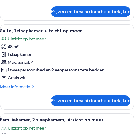
details
over
Prijzen en beschikbaarheid bekijken
Familiekamer,
uitzicht
op
Alle
Een hotelkamer met een bed, een bure
5
zwembad
Suite, 1 slaapkamer, uitzicht op meer
foto's
Uitzicht op het meer
voor
48 m²
Suite,
1
1 slaapkamer
slaapkamer,
Max. aantal: 4
uitzicht
1 tweepersoonsbed en 2 eenpersoons zetelbedden
op
Gratis wifi
meer
Meer
Meer informatie
laden
details
over
Prijzen en beschikbaarheid bekijken
Suite,
1
slaapkamer,
Alle
Een hotelkamer met een bureau, twee 
4
uitzicht
Familiekamer, 2 slaapkamers, uitzicht op meer
foto's
op
Uitzicht op het meer
meer
voor