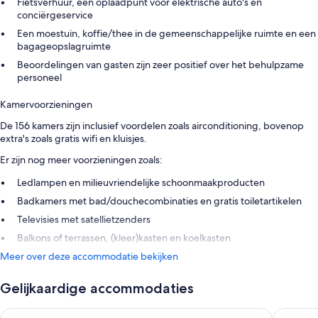
Fietsverhuur, een oplaadpunt voor elektrische auto's en
conciërgeservice
Een moestuin, koffie/thee in de gemeenschappelijke ruimte en een
bagageopslagruimte
Beoordelingen van gasten zijn zeer positief over het behulpzame
personeel
Kamervoorzieningen
De 156 kamers zijn inclusief voordelen zoals airconditioning, bovenop
extra's zoals gratis wifi en kluisjes.
Er zijn nog meer voorzieningen zoals:
Ledlampen en milieuvriendelijke schoonmaakproducten
Badkamers met bad/douchecombinaties en gratis toiletartikelen
Televisies met satellietzenders
Balkons of terrassen, (kleer)kasten en koelkasten
Meer over deze accommodatie bekijken
Gelijkaardige accommodaties
Divani Corfu Palace
Corfu Ho