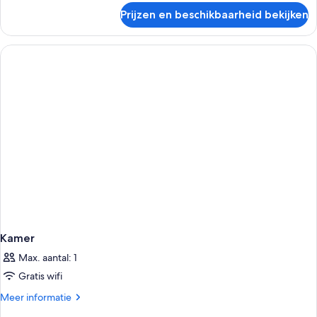
op
over
Prijzen en beschikbaarheid bekijken
Comfort
tuin
kamer,
laden
1
twee-
of
2
eenpersoonsbedden,
uitzicht
op
tuin
Kamer
Max. aantal: 1
Gratis wifi
Meer
Meer informatie
details