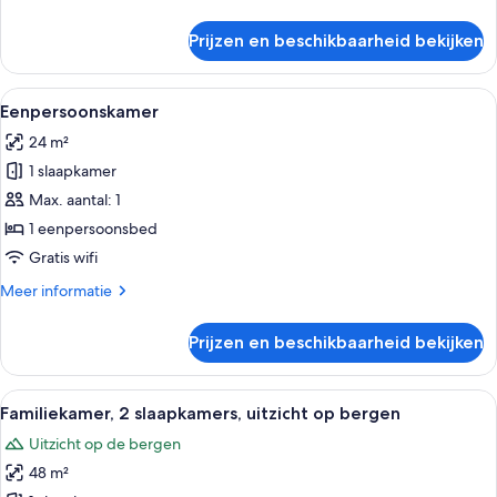
details
op
over
Prijzen en beschikbaarheid bekijken
meer
Kamer,
1
laden
twee-
Alle
Een slaapkamer met een bed, nachtkastj
2
of
Eenpersoonskamer
foto's
2
24 m²
eenpersoonsbedden,
voor
uitzicht
1 slaapkamer
Eenpersoonskamer
op
laden
Max. aantal: 1
meer
1 eenpersoonsbed
Gratis wifi
Meer
Meer informatie
details
over
Prijzen en beschikbaarheid bekijken
Eenpersoonskamer
Alle
Een hotelkamer met een bureau, twee 
4
Familiekamer, 2 slaapkamers, uitzicht op bergen
foto's
Uitzicht op de bergen
voor
48 m²
Familiekamer,