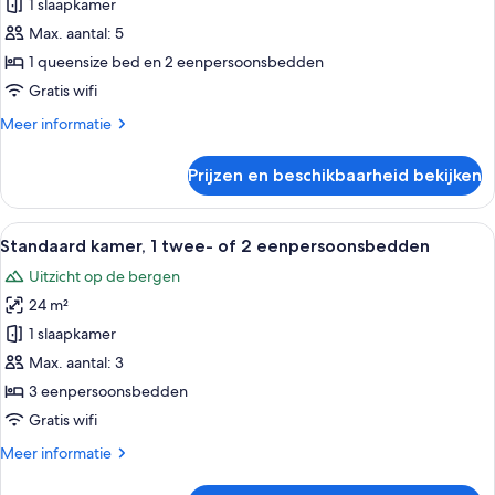
2
1 slaapkamer
slaapkamers,
Max. aantal: 5
uitzicht
1 queensize bed en 2 eenpersoonsbedden
op
Gratis wifi
bergen
Meer
Meer informatie
laden
details
over
Prijzen en beschikbaarheid bekijken
Familiekamer,
2
slaapkamers,
Alle
Een hotelkamer met een bed, een burea
6
uitzicht
Standaard kamer, 1 twee- of 2 eenpersoonsbedden
foto's
op
Uitzicht op de bergen
bergen
voor
24 m²
Standaard
kamer,
1 slaapkamer
1
Max. aantal: 3
twee-
3 eenpersoonsbedden
of
Gratis wifi
2
Meer
Meer informatie
eenpersoonsbedden
details
laden
over