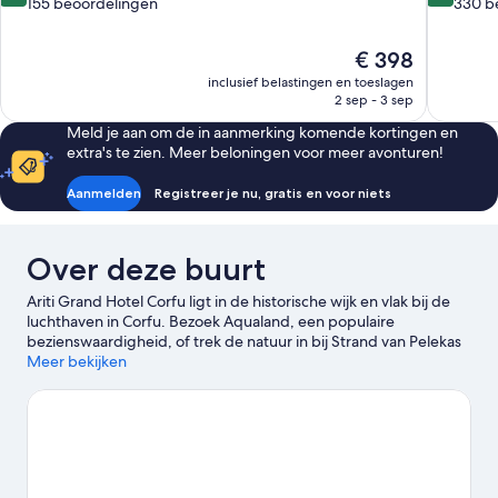
van
van
155 beoordelingen
330 b
10,
10,
Uitstekend,
Uitzonderli
De
€ 398
155
330
prijs
beoordelingen
beoordel
inclusief belastingen en toeslagen
is
2 sep - 3 sep
€ 398
Meld je aan om de in aanmerking komende kortingen en
extra's te zien. Meer beloningen voor meer avonturen!
Aanmelden
Registreer je nu, gratis en voor niets
Over deze buurt
Ariti Grand Hotel Corfu ligt in de historische wijk en vlak bij de
luchthaven in Corfu. Bezoek Aqualand, een populaire
bezienswaardigheid, of trek de natuur in bij Strand van Pelekas
en Strand van Dassia. Ook Haven van Corfu en Achilleion (paleis)
Meer bekijken
zijn zeker een bezoekje waard.
Bekijk onze reisgids voor Corfu