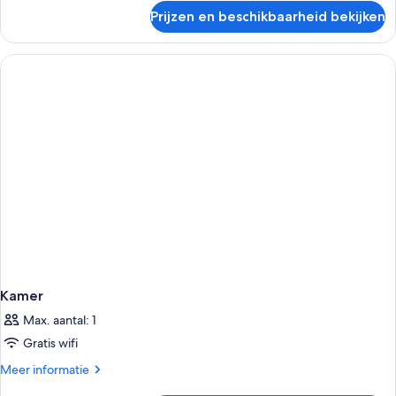
over
Prijzen en beschikbaarheid bekijken
Kamer
Kamer
Max. aantal: 1
Gratis wifi
Meer
Meer informatie
details