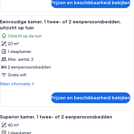
Prijzen en beschikbaarheid bekijken
Standaard
kamer,
1
Alle
Een moderne hotelkamer met een bed, e
9
twee-
Eenvoudige kamer, 1 twee- of 2 eenpersoonsbedden,
foto's
of
uitzicht op tuin
2
voor
Uitzicht op de tuin
eenpersoonsbedden
Eenvoudige
20 m²
kamer,
1 slaapkamer
1
twee-
Max. aantal: 2
of
2 eenpersoonsbedden
2
Gratis wifi
eenpersoonsbedden,
Meer
Meer informatie
uitzicht
details
op
over
Prijzen en beschikbaarheid bekijken
Eenvoudige
tuin
kamer,
laden
1
Alle
Een moderne hotelkamer met een groot
7
twee-
Superior kamer, 1 twee- of 2 eenpersoonsbedden
foto's
of
40 m²
2
voor
eenpersoonsbedden,
1 slaapkamer