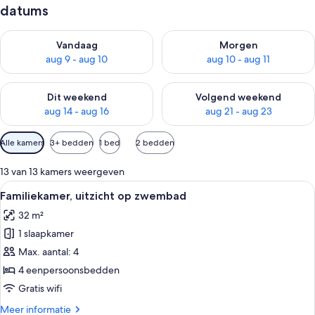
datums
De beschikbaarheid controleren voor vanavond aug 9 - aug 1
De beschikbaarheid controler
Vandaag
Morgen
aug 9 - aug 10
aug 10 - aug 11
De beschikbaarheid controleren voor dit weekend aug 14 - au
De beschikbaarheid controler
Dit weekend
Volgend weekend
aug 14 - aug 16
aug 21 - aug 23
Beschikbare
Alle kamers
3+ bedden
1 bed
2 bedden
filters
voor
13 van 13 kamers weergeven
kamers
Alle
Een hotelkamer met een bed, een telev
7
Familiekamer, uitzicht op zwembad
foto's
32 m²
voor
1 slaapkamer
Familiekamer,
uitzicht
Max. aantal: 4
op
4 eenpersoonsbedden
zwembad
Gratis wifi
laden
Meer
Meer informatie