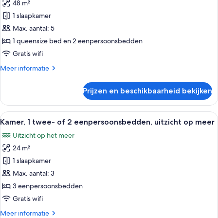
48 m²
Familiekamer,
2
1 slaapkamer
slaapkamers,
Max. aantal: 5
uitzicht
1 queensize bed en 2 eenpersoonsbedden
op
Gratis wifi
meer
Meer
Meer informatie
laden
details
over
Prijzen en beschikbaarheid bekijken
Familiekamer,
2
slaapkamers,
Alle
Een hotelkamer met twee bedden, een 
6
uitzicht
Kamer, 1 twee- of 2 eenpersoonsbedden, uitzicht op meer
foto's
op
Uitzicht op het meer
meer
voor
24 m²
Kamer,
1
1 slaapkamer
twee-
Max. aantal: 3
of
3 eenpersoonsbedden
2
Gratis wifi
eenpersoonsbedden,
Meer
Meer informatie
uitzicht