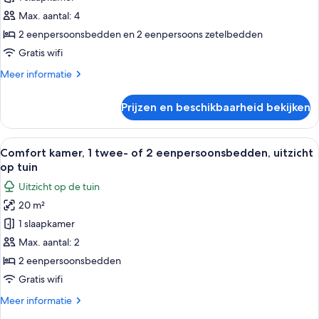
Superior
uitzicht
kamer,
Max. aantal: 4
op
1
tuin
2 eenpersoonsbedden en 2 eenpersoons zetelbedden
twee-
Gratis wifi
of
Meer
Meer informatie
2
details
eenpersoonsbedden
over
Prijzen en beschikbaarheid bekijken
Superior
laden
kamer,
1
Alle
Een hotelkamer met een bed, een nach
6
twee-
Comfort kamer, 1 twee- of 2 eenpersoonsbedden, uitzicht
foto's
of
op tuin
2
voor
Uitzicht op de tuin
eenpersoonsbedden
Comfort
20 m²
kamer,
1 slaapkamer
1
twee-
Max. aantal: 2
of
2 eenpersoonsbedden
2
Gratis wifi
eenpersoonsbedden,
Meer
Meer informatie
uitzicht
details