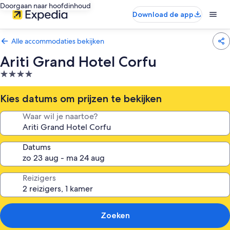
Doorgaan naar hoofdinhoud
Download de app
Alle accommodaties bekijken
Ariti Grand Hotel Corfu
4.0-
sterrenaccommodatie
Kies datums om prijzen te bekijken
Waar wil je naartoe?
Datums
Reizigers
Zoeken