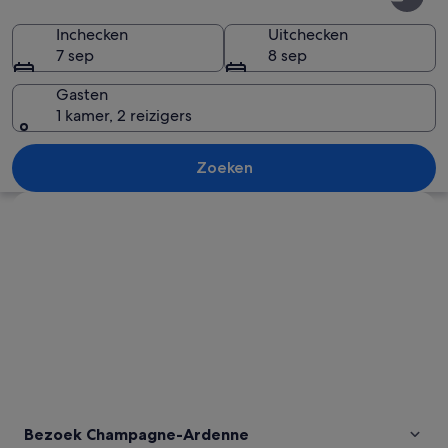
Ardenne
Inchecken
Uitchecken
7 sep
8 sep
Gasten
1 kamer, 2 reizigers
Een historisch gebouw met versierde a
Zoeken
Kaart verkennen
Bezoek Champagne-Ardenne