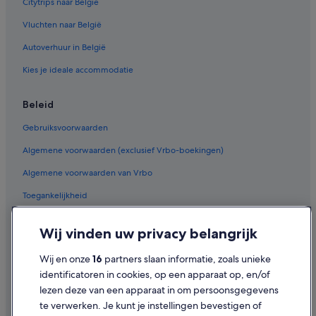
Citytrips naar België
Vluchten naar België
Autoverhuur in België
Kies je ideale accommodatie
Beleid
Gebruiksvoorwaarden
Algemene voorwaarden (exclusief Vrbo-boekingen)
Algemene voorwaarden van Vrbo
Toegankelijkheid
Privacy
Wij vinden uw privacy belangrijk
Cookies
Wij en onze
16
partners slaan informatie, zoals unieke
Juridische informatie/Contact
identificatoren in cookies, op een apparaat op, en/of
Inhoudsrichtlijnen en inhoud rapporteren
lezen deze van een apparaat in om persoonsgegevens
te verwerken. Je kunt je instellingen bevestigen of