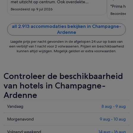
met uitzicht op centrum. Ook overdekte
17
"Prima hotel!
parkeergarage met laadpunten voor elektrische
aug
Beoordeeld op 9 jul 2026
auto's"
Beoordeeld o
all 2.913 accommodaties bekijken in Champagne-
Ardenne
Laagste prijs per nacht gevonden in de afgelopen 24 uur op basis van
een verblijf van 1 nacht voor 2 volwassenen. Prijzen en beschikbaarheid
kunnen altijd wijzigen. Mogelijk gelden er extra voorwaarden.
Controleer de beschikbaarheid
van hotels in Champagne-
Ardenne
Prijzen
Vandaag
8 aug - 9 aug
in
Champagne-
Prijzen
Morgenavond
9 aug - 10 aug
Ardenne
in
voor
Champagne-
Prijzen
Volgend weekend
14 aug - 16 aug