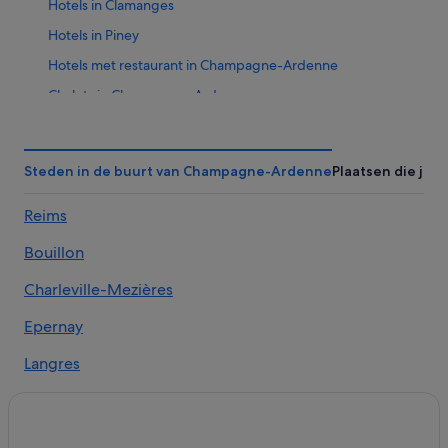
Hotels in Clamanges
Hotels in Piney
Hotels met restaurant in Champagne-Ardenne
Chalets in Champagne-Ardenne
Cottages in Champagne-Ardenne
Hotels met restaurant in Bergères-les-Vertus
Steden in de buurt van Champagne-Ardenne
Plaatsen die je 
Campings en stacaravans in Vitry-le-François
Reims
Hotels met 4 sterren in Champagne-Ardenne
Hostels in Vitry-le-François
Bouillon
Hotels met wijngaard in Champagne-Ardenne
Charleville-Mezières
Campings en stacaravans in Piney
Epernay
Pensions in Vitry-le-François
Langres
Hotels in La Chaussée-sur-Marne
Hotels in Outines
Saint-Dizier
Kastelen in Champagne-Ardenne
Sedan