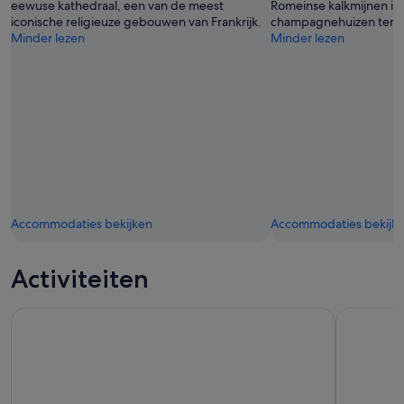
eewuse kathedraal, een van de meest
Romeinse kalkmijnen in
iconische religieuze gebouwen van Frankrijk.
champagnehuizen ter w
Minder lezen
Minder lezen
Accommodaties bekijken
Accommodaties bekijk
Activiteiten
Mulhouse Stadspas
Van Epern