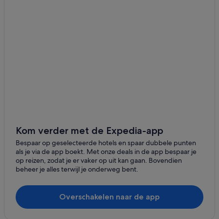
Campings en stacaravans in Lesmont
Troyes
Hotels in Saint-Remy-en-Bouzemont-Saint-Genest-et-
Isson
La Chapelle-Saint-Luc
Hotels in Vitry-le-François
Tinqueux
Relais & Chateaux-hotels in Champagne-Ardenne
Chaumont
Hotels in de buurt van Chalons-Vatry
Rochehaut
Hotels in de buurt van Wijnhuis Champagne Vallois Ferat
Hotels in Charmont-sous-Barbuise
Corbion
Hotels in Rouilly-Sacey
Champillon
Kom verder met de Expedia-app
Campings en stacaravans in Arcis-sur-Aube
Sept-Saulx
Bespaar op geselecteerde hotels en spaar dubbele punten
B&B in Champagne-Ardenne
als je via de app boekt. Met onze deals in de app bespaar je
Bourbonne-les-Bains
Romantische in Champagne-Ardenne
op reizen, zodat je er vaker op uit kan gaan. Bovendien
beheer je alles terwijl je onderweg bent.
Hotels in Fère-Champenoise
Etoges
Hotels met zwembad in Champagne-Ardenne
Amagne
Overschakelen naar de app
Spa in Champagne-Ardenne
Anchamps
Hotels met zwembad in Vitry-le-François