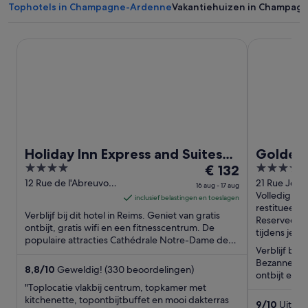
Tophotels in Champagne-Ardenne
Vakantiehuizen in Champag
Holiday Inn Express and Suites Reims Rives De Vesle by IH
Golden Tuli
Holiday Inn Express and Suites
Golden 
4
De
4
Reims Rives De Vesle by IHG
€ 132
out
prijs
out
12 Rue de l'Abreuvoir
21 Rue Jean
16 aug - 17 aug
Reims Marne
Bezannes M
Volledig
of
is
of
inclusief belastingen en toeslagen
restitueerb
5
€ 132
5
Verblijf bij dit hotel in Reims. Geniet van gratis
Reserveer n
per
ontbijt, gratis wifi en een fitnesscentrum. De
tijdens je ver
populaire attracties Cathédrale Notre-Dame de
nacht
Verblijf bij 
Reims en Parc ...
van
Bezannes. G
16
8,8
/
10
Geweldig! (330 beoordelingen)
ontbijt en e
aug
"Toplocatie vlakbij centrum, topkamer met
hun beoorde
tot
kitchenette, topontbijtbuffet en mooi dakterras
9
/
10
Uitmun