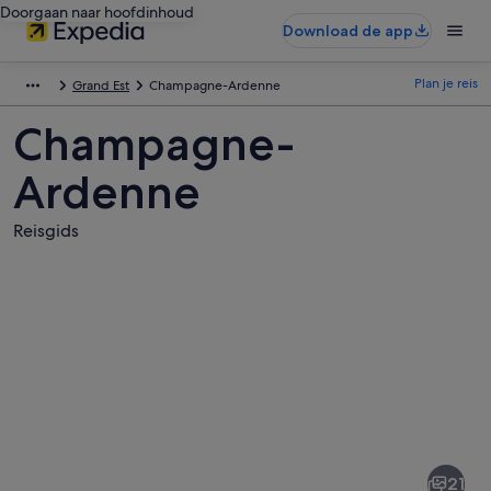
Doorgaan naar hoofdinhoud
Download de app
Plan je reis
Grand Est
Champagne-Ardenne
Champagne-
Ardenne
Reisgids
Afbeeldingen
van
Champagne-
21