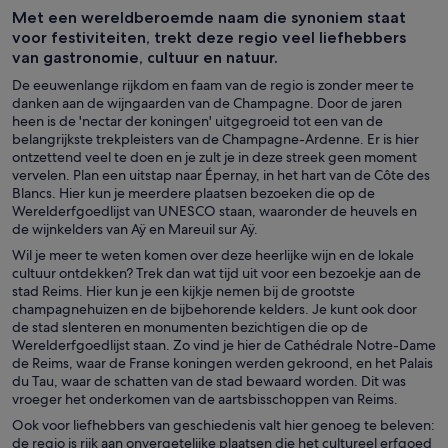
Met een wereldberoemde naam die synoniem staat
voor festiviteiten, trekt deze regio veel liefhebbers
van gastronomie, cultuur en natuur.
De eeuwenlange rijkdom en faam van de regio is zonder meer te
danken aan de wijngaarden van de Champagne. Door de jaren
heen is de 'nectar der koningen' uitgegroeid tot een van de
belangrijkste trekpleisters van de Champagne-Ardenne. Er is hier
ontzettend veel te doen en je zult je in deze streek geen moment
vervelen. Plan een uitstap naar Épernay, in het hart van de Côte des
Blancs. Hier kun je meerdere plaatsen bezoeken die op de
Werelderfgoedlijst van UNESCO staan, waaronder de heuvels en
de wijnkelders van Aÿ en Mareuil sur Aÿ.
Wil je meer te weten komen over deze heerlijke wijn en de lokale
cultuur ontdekken? Trek dan wat tijd uit voor een bezoekje aan de
stad Reims. Hier kun je een kijkje nemen bij de grootste
champagnehuizen en de bijbehorende kelders. Je kunt ook door
de stad slenteren en monumenten bezichtigen die op de
Werelderfgoedlijst staan. Zo vind je hier de Cathédrale Notre-Dame
de Reims, waar de Franse koningen werden gekroond, en het Palais
du Tau, waar de schatten van de stad bewaard worden. Dit was
vroeger het onderkomen van de aartsbisschoppen van Reims.
Ook voor liefhebbers van geschiedenis valt hier genoeg te beleven:
de regio is rijk aan onvergetelijke plaatsen die het cultureel erfgoed