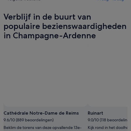
vanavond,
Ardenne
in
8
voor
Champagne-
Verblijf in de buurt van
aug
morgenavond,
Ardenne
-
9
voor
populaire bezienswaardigheden
9
aug
volgend
in Champagne-Ardenne
aug,
-
weekend,
bekijken
10
14
aug,
aug
bekijken
-
16
aug,
bekijken
Cathédrale Notre-Dame de Reims
Ruinart
9.6/10 (889 beoordelingen)
9.0/10 (118 beoordeling
Beklim de torens van deze opvallende 13e-
Kijk rond in het doolhof