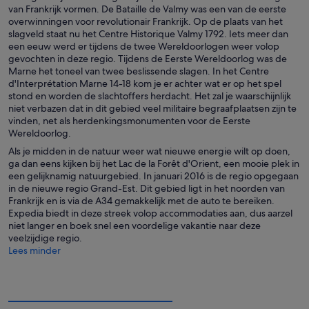
van Frankrijk vormen. De Bataille de Valmy was een van de eerste
overwinningen voor revolutionair Frankrijk. Op de plaats van het
slagveld staat nu het Centre Historique Valmy 1792. Iets meer dan
een eeuw werd er tijdens de twee Wereldoorlogen weer volop
gevochten in deze regio. Tijdens de Eerste Wereldoorlog was de
Marne het toneel van twee beslissende slagen. In het Centre
d'Interprétation Marne 14-18 kom je er achter wat er op het spel
stond en worden de slachtoffers herdacht. Het zal je waarschijnlijk
niet verbazen dat in dit gebied veel militaire begraafplaatsen zijn te
vinden, net als herdenkingsmonumenten voor de Eerste
Wereldoorlog.
Als je midden in de natuur weer wat nieuwe energie wilt op doen,
ga dan eens kijken bij het Lac de la Forêt d'Orient, een mooie plek in
een gelijknamig natuurgebied. In januari 2016 is de regio opgegaan
in de nieuwe regio Grand-Est. Dit gebied ligt in het noorden van
Frankrijk en is via de A34 gemakkelijk met de auto te bereiken.
Expedia biedt in deze streek volop accommodaties aan, dus aarzel
niet langer en boek snel een voordelige vakantie naar deze
veelzijdige regio.
Lees minder