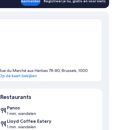
Aanmelden
Registreer je nu, gratis en voor niets
Rue du Marché aux Herbes 78-80, Brussels, 1000
Op de kaart bekijken
Kaart
Restaurants
Panos
1 min. wandelen
Lloyd Coffee Eatery
1 min. wandelen