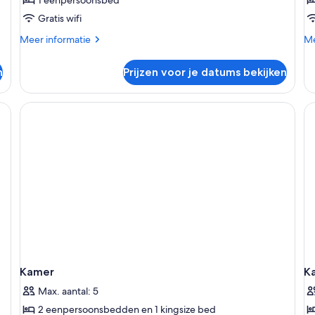
laden
b
Gratis wifi
l
Meer
Me
Meer informatie
Me
details
de
over
ov
n
Prijzen voor je datums bekijken
Klassieke
Kl
eenpersoonskamer,
tw
1
1
ed, een bureau met lamp, een stoel en een televisie.
eenpersoonsbed
qu
b
Kamer
K
Max. aantal: 5
2 eenpersoonsbedden en 1 kingsize bed