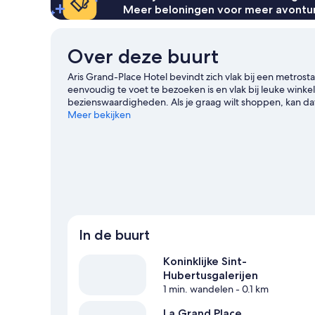
Meer beloningen voor meer avontu
Over deze buurt
Aris Grand-Place Hotel bevindt zich vlak bij een metrosta
eenvoudig te voet te bezoeken is en vlak bij leuke winke
bezienswaardigheden. Als je graag wilt shoppen, kan dat 
evenement of wedstrijd bijwonen tijdens je verblijf? Kijk
Meer bekijken
Boudewijnstadion of Forest National. De centrale ligging 
In de buurt
Koninklijke Sint-
Hubertusgalerijen
1 min. wandelen
- 0.1 km
La Grand Place