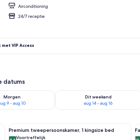
Airconditioning
24/7 receptie
t met VIP Access
ze datums
8 - aug 9
rheid controleren voor morgen aug 9 - aug 10
De beschikbaarheid controleren voor 
Morgen
Dit weekend
aug 9 - aug 10
aug 14 - aug 16
bed, een houten hoofdbord, een nachtkastje met een lamp, een rode stoel 
Alle
Hotelkamer met een groot bed, twee ro
Al
4
Premium tweepersoonskamer, 1 kingsize bed
Fa
foto's
f
Voortreffelijk
8,8
10