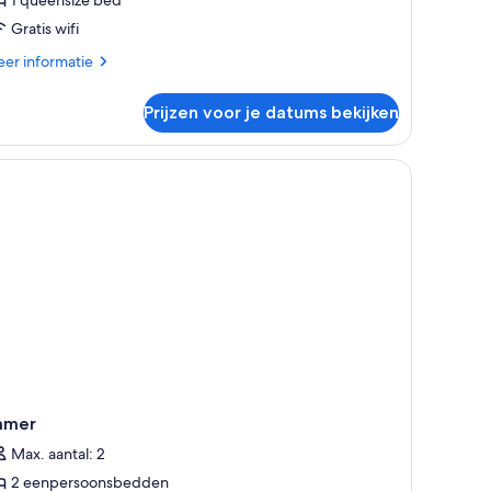
ed
Gratis wifi
aden
er
er informatie
tails
er
Prijzen voor je datums bekijken
assieke
eepersoonskamer,
eensize
ed
amer
Max. aantal: 2
2 eenpersoonsbedden