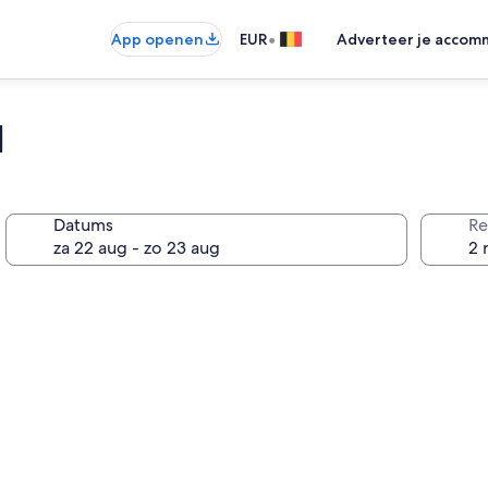
•
App openen
EUR
Adverteer je accom
l
Datums
Re