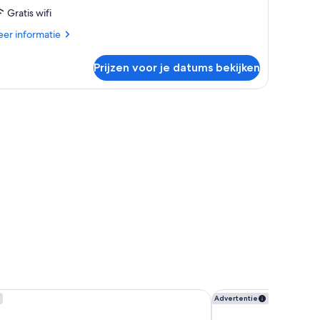
Gratis wifi
er
er informatie
tails
er
Prijzen voor je datums bekijken
mer
ls City Centre
Steigenberger Icon W
Advertentie