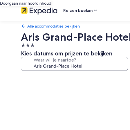
Doorgaan naar hoofdinhoud
Reizen boeken
Alle accommodaties bekijken
Aris Grand-Place Hote
3.0-
sterrenaccommodatie
Kies datums om prijzen te bekijken
Waar wil je naartoe?
Fotogalerie
voor
Aris
Grand-
Place
Hotel