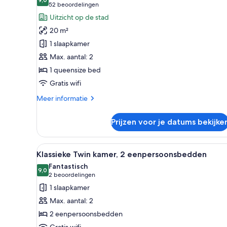
voor
9,0 van 10
(52
52 beoordelingen
Superior
beoordelingen)
Uitzicht op de stad
tweepersoonskamer,
20 m²
1
1 slaapkamer
queensize
Max. aantal: 2
bed
1 queensize bed
laden
Gratis wifi
Meer
Meer informatie
details
over
Prijzen voor je datums bekijke
Superior
tweepersoonskamer,
1
Alle
Een hotelkamer met een groot
6
queensize
Klassieke Twin kamer, 2 eenpersoonsbedden
foto's
bed
Fantastisch
voor
9,0
9,0 van 10
(2
2 beoordelingen
Klassieke
beoordelingen)
1 slaapkamer
Twin
Max. aantal: 2
kamer,
2 eenpersoonsbedden
2
Gratis wifi