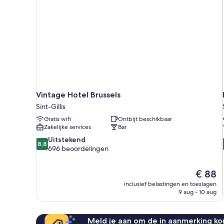
Vintage Hotel Brussels
Sint-Gillis
Gratis wifi
Ontbijt beschikbaar
Zakelijke services
Bar
8.8
Uitstekend
8,8
van
696 beoordelingen
10,
Uitstekend,
De
€ 88
696
prijs
beoordelingen
inclusief belastingen en toeslagen
is
9 aug - 10 aug
€ 88
Meld je aan om de in aanmerking kom