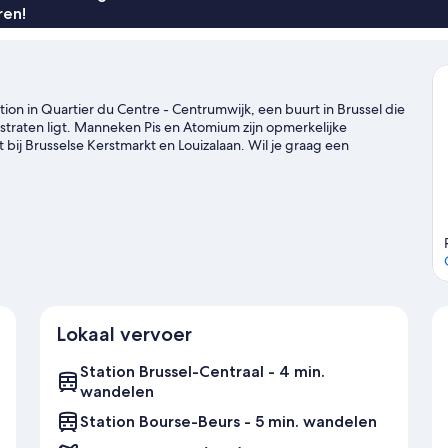
ren!
tion in Quartier du Centre - Centrumwijk, een buurt in Brussel die
lstraten ligt. Manneken Pis en Atomium zijn opmerkelijke
bij Brusselse Kerstmarkt en Louizalaan. Wil je graag een
 dan even wat er op de planning staat bij Koning
van dit hotel is populair.
Bekijk onze reisgids voor Brussel
Lokaal vervoer
Station Brussel-Centraal - 4 min.
wandelen
Station Bourse-Beurs - 5 min. wandelen