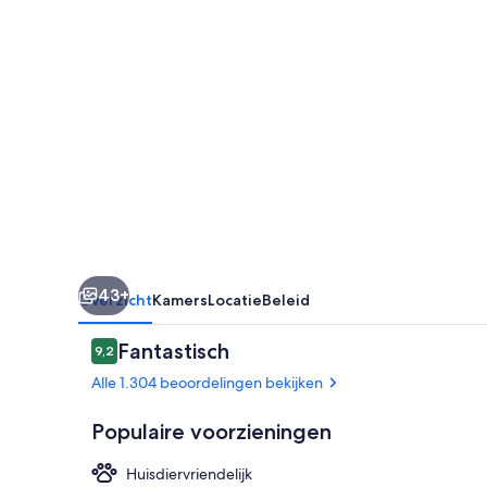
43+
Overzicht
Kamers
Locatie
Beleid
Beoordelingen
Fantastisch
9,2
9,2 op 10 –
Alle 1.304 beoordelingen bekijken
Populaire voorzieningen
Huisdiervriendelijk