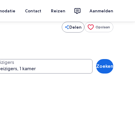
modatie
Contact
Reizen
Aanmelden
Delen
Opslaan
izigers
Zoeken