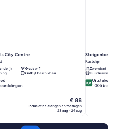
els City Centre
Steigenberger Icon 
d
Kastelijn
endelijk
Gratis wifi
Zwembad
oning
Ontbijt beschikbaar
Huisdiervriendelijk
8.8
oed
Uitstekend
8,8
van
eoordelingen
1.005 beoordelinge
10,
Uitstekend,
De
€ 88
1.005
prijs
beoordelingen
inclusief belastingen en toeslagen
is
23 aug - 24 aug
gen
€ 88