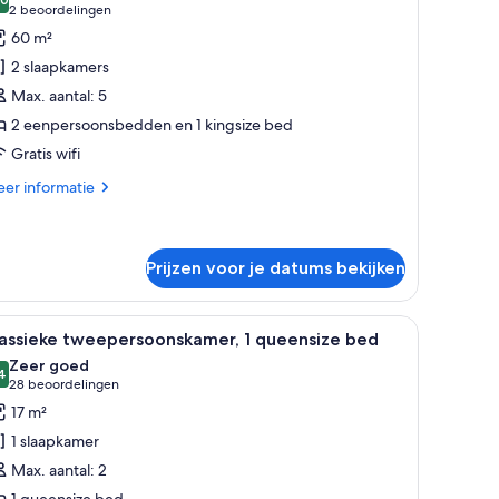
oor
10,0 van 10
(2
2 beoordelingen
amilie
beoordelingen)
60 m²
aisonnette,
2 slaapkamers
p
Max. aantal: 5
ussenverdieping
2 eenpersoonsbedden en 1 kingsize bed
aden
Gratis wifi
er
er informatie
tails
er
milie
isonnette,
Prijzen voor je datums bekijken
ssenverdieping
 een patroon.
au met een lamp, een telefoon en een deur.
le
Een hotelkamer met een groot bed, een houte
4
lassieke tweepersoonskamer, 1 queensize bed
oto's
Zeer goed
oor
4
8,4 van 10
(28
28 beoordelingen
lassieke
beoordelingen)
17 m²
weepersoonskamer,
1 slaapkamer
Max. aantal: 2
ueensize
1 queensize bed