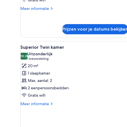
eenpersoonsbedden
laden
Meer
Meer informatie
details
over
Klassieke
Twin
Prijzen voor je datums bekijke
kamer,
2
Alle
Een hotelkamer met een groot b
eenpersoonsbedden
5
Superior Twin kamer
foto's
Uitzonderlijk
voor
10,0
10,0 van 10
(1
1 beoordeling
Superior
beoordeling)
20 m²
Twin
1 slaapkamer
kamer
Max. aantal: 2
laden
2 eenpersoonsbedden
Gratis wifi
Meer
Meer informatie
details
over
Superior
Twin