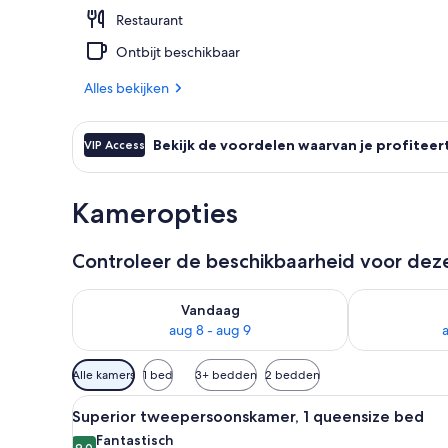
Restaurant
Restaurant
Ontbijt beschikbaar
Alles bekijken
Bekijk de voordelen waarvan je profiteer
VIP Access
Kameropties
Controleer de beschikbaarheid voor de
De beschikbaarheid controleren voor vanavond aug 
De beschikbaa
Vandaag
aug 8 - aug 9
Beschikbare
Alle kamers
1 bed
3+ bedden
2 bedden
filters
Alle
Een hotelkamer met een groot 
voor
8
Superior tweepersoonskamer, 1 queensize bed
foto's
kamers
Fantastisch
9,0