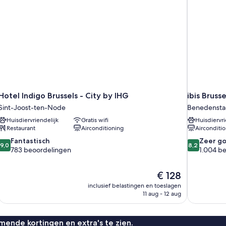
Hotel Indigo Brussels - City by IHG
ibis Bruss
Sint-Joost-ten-Node
Benedensta
Huisdiervriendelijk
Gratis wifi
Huisdiervri
Restaurant
Airconditioning
Airconditi
9.0
8.2
Fantastisch
Zeer g
9,0
8,2
van
van
783 beoordelingen
1.004 b
10,
10,
Fantastisch,
Zeer
De
€ 128
783
goed,
prijs
beoordelingen
1.004
inclusief belastingen en toeslagen
is
11 aug - 12 aug
beoordelin
€ 128
ende kortingen en extra's te zien.