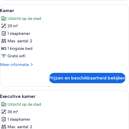
Alle
Een hotelkamer met een groot bed, ee
6
Kamer
foto's
Uitzicht op de stad
voor
29 m²
Kamer
laden
1 slaapkamer
Max. aantal: 2
1 kingsize bed
Gratis wifi
Meer
Meer informatie
details
over
Prijzen en beschikbaarheid bekijken
Kamer
Alle
Een moderne hotelkamer met een groot
8
Executive kamer
foto's
Uitzicht op de stad
voor
36 m²
Executive
kamer
1 slaapkamer
laden
Max. aantal: 2