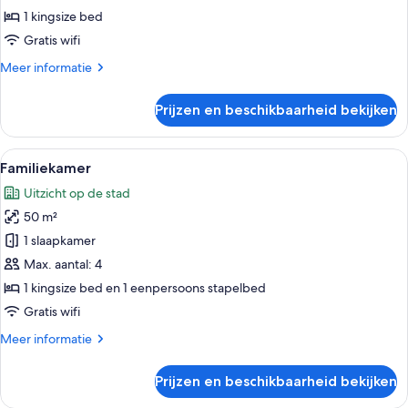
1 kingsize bed
Gratis wifi
Meer
Meer informatie
details
over
Prijzen en beschikbaarheid bekijken
Executive
kamer
Alle
Een hotelkamer met een bed, een bure
8
Familiekamer
foto's
Uitzicht op de stad
voor
50 m²
Familiekamer
laden
1 slaapkamer
Max. aantal: 4
1 kingsize bed en 1 eenpersoons stapelbed
Gratis wifi
Meer
Meer informatie
details
over
Prijzen en beschikbaarheid bekijken
Familiekamer