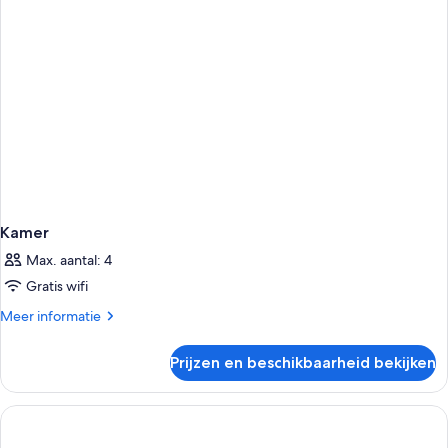
Kamer
Max. aantal: 4
Gratis wifi
Meer
Meer informatie
details
over
Prijzen en beschikbaarheid bekijken
Kamer