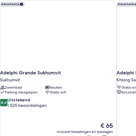
Adelphi Grande Sukhumvit
Adelphi 
Advertentie
Advertenti
Adelphi Grande Sukhumvit
Adelphi 
Sukhumvit
Khlong Sa
Zwembad
Keuken
Gratis wi
Parking inbegrepen
Gratis wifi
Aircondi
8.6
Uitstekend
8,6
van
1.525 beoordelingen
10,
Uitstekend,
1.525
De
€ 65
beoordelingen
prijs
inclusief belastingen en toeslagen
is