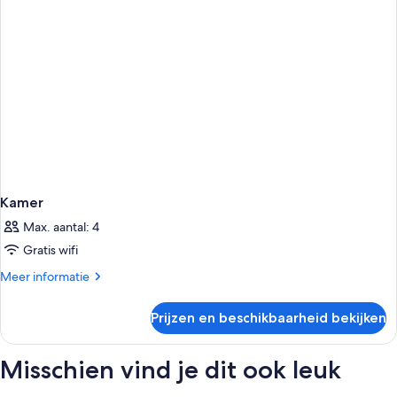
Kamer
Max. aantal: 4
Gratis wifi
Meer
Meer informatie
details
over
Prijzen en beschikbaarheid bekijken
Kamer
Misschien vind je dit ook leuk