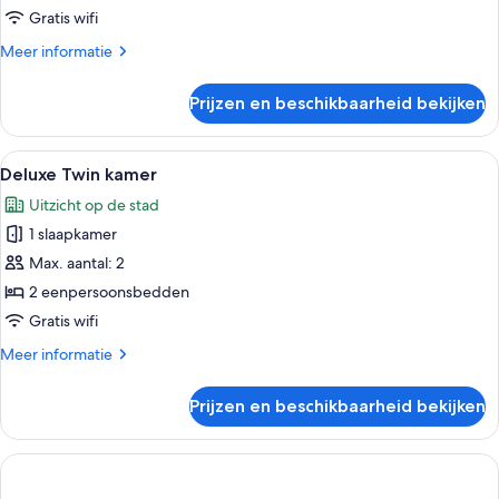
laden
Gratis wifi
Meer
Meer informatie
details
over
Prijzen en beschikbaarheid bekijken
Superior
Twin
kamer
Alle
Hotelkamer met twee bedden, een bure
5
Deluxe Twin kamer
foto's
Uitzicht op de stad
voor
1 slaapkamer
Deluxe
Twin
Max. aantal: 2
kamer
2 eenpersoonsbedden
laden
Gratis wifi
Meer
Meer informatie
details
over
Prijzen en beschikbaarheid bekijken
Deluxe
Twin
kamer