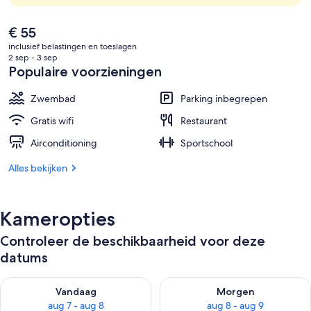
De
€ 55
huidige
inclusief belastingen en toeslagen
prijs
2 sep - 3 sep
is
Populaire voorzieningen
€ 55
Zwembad
Parking inbegrepen
Gratis wifi
Restaurant
Airconditioning
Sportschool
Alles bekijken
Kameropties
Controleer de beschikbaarheid voor deze
datums
De beschikbaarheid controleren voor vanavond aug 7 - aug 8
De beschikbaarheid controler
Vandaag
Morgen
aug 7 - aug 8
aug 8 - aug 9