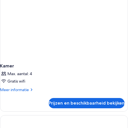
Kamer
Max. aantal: 4
Gratis wifi
Meer
Meer informatie
details
over
Prijzen en beschikbaarheid bekijken
Kamer