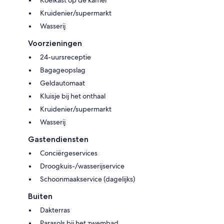
Kruidenier/supermarkt
Wasserij
Voorzieningen
24-uursreceptie
Bagageopslag
Geldautomaat
Kluisje bij het onthaal
Kruidenier/supermarkt
Wasserij
Gastendiensten
Conciërgeservices
Droogkuis-/wasserijservice
Schoonmaakservice (dagelijks)
Buiten
Dakterras
Parasols bij het zwembad