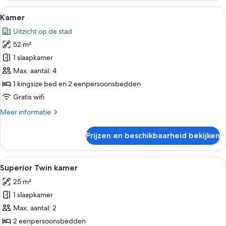
Alle
Een hotelkamer met twee bedden, een t
7
Kamer
foto's
Uitzicht op de stad
voor
52 m²
Kamer
laden
1 slaapkamer
Max. aantal: 4
1 kingsize bed en 2 eenpersoonsbedden
Gratis wifi
Meer
Meer informatie
details
over
Prijzen en beschikbaarheid bekijken
Kamer
Alle
Een hotelkamer met twee bedden, een 
6
Superior Twin kamer
foto's
25 m²
voor
1 slaapkamer
Superior
Twin
Max. aantal: 2
kamer
2 eenpersoonsbedden