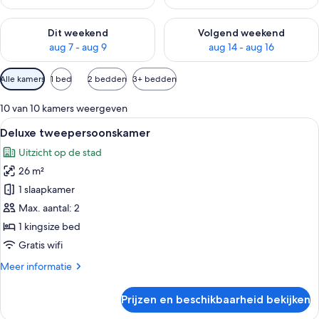
De beschikbaarheid controleren voor dit weekend aug 7 - aug
De beschikbaarheid controler
Dit weekend
Volgend weekend
aug 7 - aug 9
aug 14 - aug 16
Beschikbare
Alle kamers
1 bed
2 bedden
3+ bedden
filters
voor
10 van 10 kamers weergeven
kamers
Alle
Een hotelkamer met een groot bed, ee
6
Deluxe tweepersoonskamer
foto's
Uitzicht op de stad
voor
26 m²
Deluxe
tweepersoonskamer
1 slaapkamer
laden
Max. aantal: 2
1 kingsize bed
Gratis wifi
Meer
Meer informatie
details
over
Prijzen en beschikbaarheid bekijken
Deluxe
tweepersoonskamer