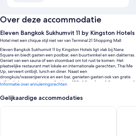
Over deze accommodatie
Eleven Bangkok Sukhumvit 11 by Kingston Hotels
Hotel met een chique stijl niet ver van Terminal 21 Shopping Mall
Eleven Bangkok Sukhumvit 11 by Kingston Hotels ligt vlak bij Nana
Square en biedt gasten een poolbar, een buurtwinkel en een dakterras.
Geniet van een sauna of een stoombad om tot rust te komen. Het
plaatselijke restaurant met lokale en internationale gerechten, Thai Me
Up, serveert ontbijt, lunch en diner. Naast een
droogkuis/wasserijservice en een bar, genieten gasten ook van gratis
wifi in de kamer met een snelheid van 100+ Mbps (voor 1-2 personen of
Informatie over annuleringsrechten
maximum 6 toestellen).
Andere voordelen zijn:
Gelijkaardige accommodaties
Een buitenzwembad en een kinderzwembad met parasols bij het
Ambassador Bangkok Hotel
Solitair
zwembad
Gratis parkeerplaatsen
Een ontbijtbuffet (toeslag), een shuttleservice van/naar de
luchthaven en een televisie in de gemeenschappelijke ruimte