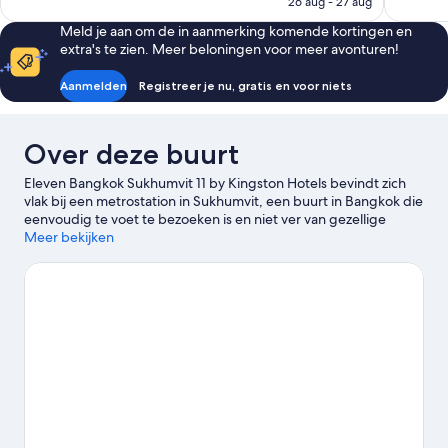
26 aug - 27 aug
€ 65
Meld je aan om de in aanmerking komende kortingen en
extra's te zien. Meer beloningen voor meer avonturen!
Aanmelden
Registreer je nu, gratis en voor niets
Over deze buurt
Eleven Bangkok Sukhumvit 11 by Kingston Hotels bevindt zich
vlak bij een metrostation in Sukhumvit, een buurt in Bangkok die
eenvoudig te voet te bezoeken is en niet ver van gezellige
winkelstraten ligt. Erawan-heiligdom en
Meer bekijken
Overwinningsmonument zijn opmerkelijke
bezienswaardigheden. Als je graag wilt shoppen, kan dat bij
Terminal 21 Shopping Mall en CentralWorld winkelcentrum. Wil
je graag een evenement of wedstrijd bijwonen? Kijk dan even
wat er te beleven valt bij Nationaal stadion Rajamangala of
IMPACT Arena. De gunstige ligging van dit hotel nabij het
openbaar vervoer valt zeer in de smaak: BTS-station Nana ligt
op een boogscheut en Metrostation Asok BTS op 7 minuten
wandelen.
Bekijk onze reisgids voor Bangkok