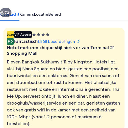
Kingston
rige
Volgende
Hotels
72+
Overzicht
Kamers
Locatie
Beleid
4.0-
Luxe
VIP Access
sterrenaccommodatie
Fantastisch
1.868 beoordelingen
9,0
Hotel met een chique stijl niet ver van Terminal 21
Shopping Mall
Eleven Bangkok Sukhumvit 11 by Kingston Hotels ligt
vlak bij Nana Square en biedt gasten een poolbar, een
Een buitenzwembad en parasols bij 
buurtwinkel en een dakterras. Geniet van een sauna of
een stoombad om tot rust te komen. Het plaatselijke
restaurant met lokale en internationale gerechten, Thai
Me Up, serveert ontbijt, lunch en diner. Naast een
droogkuis/wasserijservice en een bar, genieten gasten
ook van gratis wifi in de kamer met een snelheid van
100+ Mbps (voor 1-2 personen of maximum 6
toestellen).