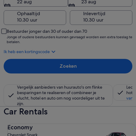
22 aug
23 aug
Ophaaltijd
Inlevertijd
Bestuurder jonger dan 30 of ouder dan 70
Jonge of oudere bestuurders kunnen gevraagd worden een extra toeslag te
betalen.
Ik heb een kortingscode
Zoeken
Vergelijk aanbieders van huurauto's om flinke
Lede
besparingen te realiseren of combineer je
hotel
vlucht, hotel en auto om nog voordeliger uit te
vand
zijn.
Car Rentals
Economy Chevrolet Spark
Economy
Chevrolet Spark