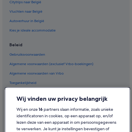
Citytrips naar België
Vluchten naar België
Autoverhuur in België
Kies je ideale accommodatie
Beleid
Gebruiksvoorwaarden
Algemene voorwaarden (exclusief Vrbo-boekingen)
Algemene voorwaarden van Vrbo
Toegankelijkheid
Privacy
Wij vinden uw privacy belangrijk
Cookies
Wij en onze
16
partners slaan informatie, zoals unieke
Juridische informatie/Contact
identificatoren in cookies, op een apparaat op, en/of
Inhoudsrichtlijnen en inhoud rapporteren
lezen deze van een apparaat in om persoonsgegevens
te verwerken. Je kunt je instellingen bevestigen of