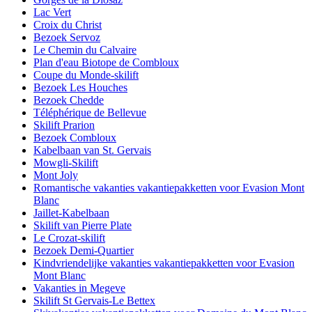
Lac Vert
Croix du Christ
Bezoek Servoz
Le Chemin du Calvaire
Plan d'eau Biotope de Combloux
Coupe du Monde-skilift
Bezoek Les Houches
Bezoek Chedde
Téléphérique de Bellevue
Skilift Prarion
Bezoek Combloux
Kabelbaan van St. Gervais
Mowgli-Skilift
Mont Joly
Romantische vakanties vakantiepakketten voor Evasion Mont
Blanc
Jaillet-Kabelbaan
Skilift van Pierre Plate
Le Crozat-skilift
Bezoek Demi-Quartier
Kindvriendelijke vakanties vakantiepakketten voor Evasion
Mont Blanc
Vakanties in Megeve
Skilift St Gervais-Le Bettex