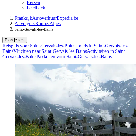
Reizen
Feedback
Frankrijk
Autoverhuur
Expedia.be
Auvergne-Rhône-Alpes
Saint-Gervais-les-Bains
Plan je reis
Reisgids voor Saint-Gervais-les-Bains
Hotels in Saint-Gervais-les-
Bains
Vluchten naar Saint-Gervais-les-Bains
Activiteiten in Saint-
Gervais-les-Bains
Pakketten voor Saint-Gervais-les-Bains