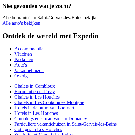
Niet gevonden wat je zocht?
Alle huurauto's in Saint-Gervais-les-Bains bekijken
Alle auto’s bekijken
Ontdek de wereld met Expedia
Accommodatie
Vluchten
Pakketten
Auto's
Vakantiehuizen
Overig
Chalets in Combloux
Boomhutten in Passy
Chalets in Les Houches
Chalets in Les Contamines-Montjoie
Hotels in de buurt van Lac Vert
Hotels in Les Houches
Campings en stacaravans in Domancy
Particuliere vakantiehuizen in Saint-Gervais-les-Bains
Cottages in Les Houches
Spa in Saint-Gervais-les-Bains