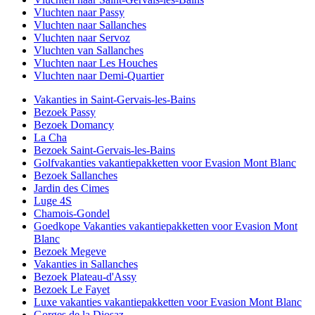
Vluchten naar Passy
Vluchten naar Sallanches
Vluchten naar Servoz
Vluchten van Sallanches
Vluchten naar Les Houches
Vluchten naar Demi-Quartier
Vakanties in Saint-Gervais-les-Bains
Bezoek Passy
Bezoek Domancy
La Cha
Bezoek Saint-Gervais-les-Bains
Golfvakanties vakantiepakketten voor Evasion Mont Blanc
Bezoek Sallanches
Jardin des Cimes
Luge 4S
Chamois-Gondel
Goedkope Vakanties vakantiepakketten voor Evasion Mont
Blanc
Bezoek Megeve
Vakanties in Sallanches
Bezoek Plateau-d'Assy
Bezoek Le Fayet
Luxe vakanties vakantiepakketten voor Evasion Mont Blanc
Gorges de la Diosaz