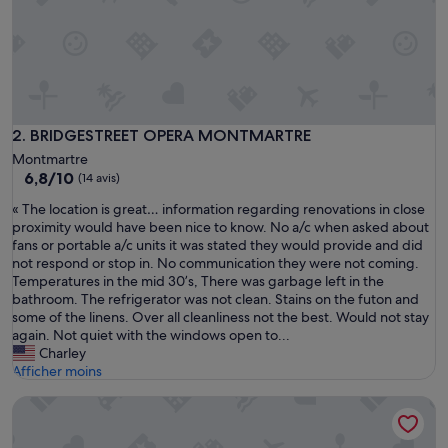
é
»
BRIDGESTREET OPERA MONTMARTRE
2. BRIDGESTREET OPERA MONTMARTRE
Montmartre
6.8
6,8/10
(14 avis)
sur
«
« The location is great… information regarding renovations in close
10,
T
proximity would have been nice to know. No a/c when asked about
(14 avis)
h
fans or portable a/c units it was stated they would provide and did
e
not respond or stop in. No communication they were not coming.
l
Temperatures in the mid 30’s, There was garbage left in the
o
bathroom. The refrigerator was not clean. Stains on the futon and
c
some of the linens. Over all cleanliness not the best. Would not stay
a
again. Not quiet with the windows open to...
t
Charley
i
Afficher moins
o
Merveil Luxury Suites AboukirI-II-III-IV
n
i
s