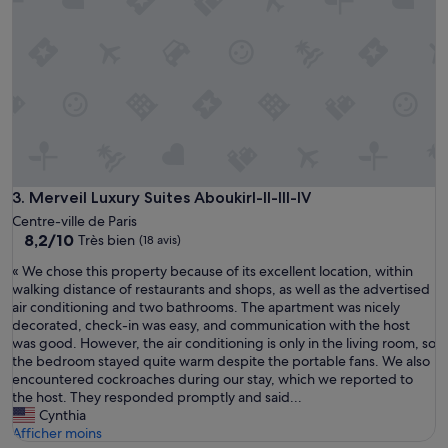
g
r
e
a
t
…
i
n
f
o
r
Merveil Luxury Suites AboukirI-II-III-IV
3. Merveil Luxury Suites AboukirI-II-III-IV
m
Centre-ville de Paris
a
8.2
8,2/10
Très bien
(18 avis)
t
sur
i
«
« We chose this property because of its excellent location, within
10,
o
W
walking distance of restaurants and shops, as well as the advertised
Très
n
e
air conditioning and two bathrooms. The apartment was nicely
bien,
r
c
decorated, check-in was easy, and communication with the host
(18 avis)
e
h
was good. However, the air conditioning is only in the living room, so
g
o
the bedroom stayed quite warm despite the portable fans. We also
a
s
encountered cockroaches during our stay, which we reported to
r
e
the host. They responded promptly and said...
d
t
Cynthia
i
h
Afficher moins
n