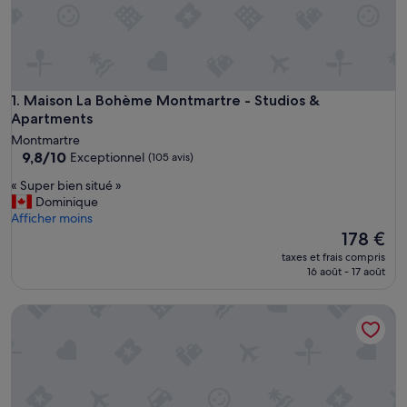
Maison La Bohème Montmartre - Studios & Apartments
1. Maison La Bohème Montmartre - Studios &
Apartments
Montmartre
9.8
9,8/10
Exceptionnel
(105 avis)
sur
«
« Super bien situé »
10,
S
Dominique
Exceptionnel,
u
Afficher moins
(105 avis)
p
Le
178 €
e
nouveau
taxes et frais compris
r
prix
16 août - 17 août
b
est
i
de
BRIDGESTREET OPERA MONTMARTRE
e
178 €
n
s
i
t
u