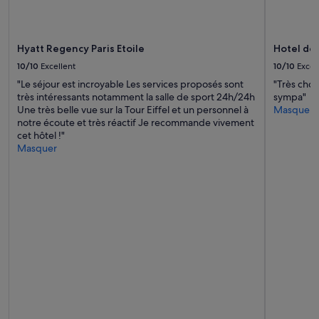
s
n
e
o
d
n
r
s
o
p
h
c
Hyatt Regency Paris Etoile
Hotel de
o
o
u
r
10/10
Excellent
10/10
Excel
p
e
t
s
"Le séjour est incroyable Les services proposés sont
"Très chou
n
a
,
très intéressants notamment la salle de sport 24h/24h
sympa"
t
b
a
Une très belle vue sur la Tour Eiffel et un personnel à
Masquer
a
l
s
notre écoute et très réactif Je recommande vivement
n
e
w
cet hôtel !"
c
a
e
Masquer
o
/
l
n
c
l
a
u
a
i
n
s
r
i
t
e
t
h
a
s
e
c
i
a
o
t
d
n
w
v
d
a
e
i
s
r
c
s
t
i