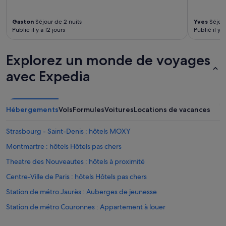
t
i
o
a
s
n
t
Gaston
Séjour de 2 nuits
Yves
Séjour
e
a
e
Publié il y a 12 jours
Publié il y 
d
d
d
a
o
t
i
y
Explorez un monde de voyages
h
r
e
e
c
s
avec Expedia
y
o
i
w
n
m
o
d
p
u
i
o
Hébergements
Vols
Formules
Voitures
Locations de vacances
l
t
s
d
i
i
p
Strasbourg - Saint-Denis : hôtels MOXY
o
b
r
n
l
Montmartre : hôtels Hôtels pas chers
o
i
e
v
n
Theatre des Nouveautes : hôtels à proximité
e
i
g
s
d
Centre-Ville de Paris : hôtels Hôtels pas chers
a
t
e
n
a
Station de métro Jaurès : Auberges de jeunesse
a
d
r
n
t
Station de métro Couronnes : Appartement à louer
e
d
w
n
d
Station de métro Abbesses : Locations de vacances privées
o
e