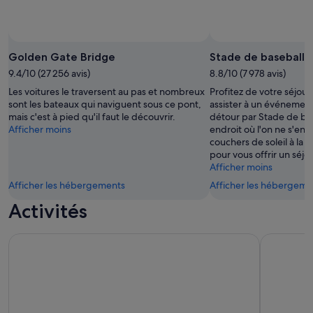
Golden Gate Bridge
Stade de baseball 
9.4/10 (27 256 avis)
8.8/10 (7 978 avis)
Les voitures le traversent au pas et nombreux
Profitez de votre séjour
sont les bateaux qui naviguent sous ce pont,
assister à un événement 
mais c'est à pied qu'il faut le découvrir.
détour par Stade de bas
Afficher moins
endroit où l'on ne s'ennu
couchers de soleil à la 
pour vous offrir un séjo
Afficher moins
Afficher les hébergements
Afficher les hébergeme
Activités
Golden Gate Bay croisière - Naviguez autour d'Alcatraz ! (1 
Académie 