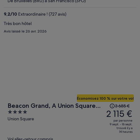
De Bruxelles (BRU) à San Francisco (SFO)
prix
est
9,2
/
10
Extraordinaire ! (727 avis)
maintenant
de
Très bon hôtel
1 704 €
Avis laissé le 26 avr. 2026
par
personne.
Économisez 100 % sur votre vol
Le
Beacon Grand, A Union Square
3 685 €
prix
2 115 €
4
Hotel
était
out
Union Square
par personne
de
of
9 sept. - 16 sept.
trouvé il y a
3 685 €.
5
14 heures
Le
Vol aller-retour compris