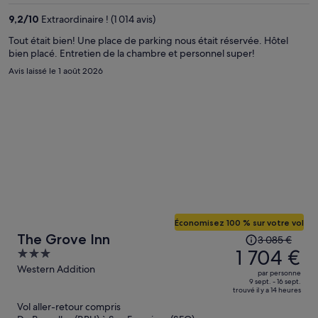
est
9,2
/
10
Extraordinaire ! (1 014 avis)
maintenant
de
Tout était bien! Une place de parking nous était réservée. Hôtel
bien placé. Entretien de la chambre et personnel super!
1 331 €
par
Avis laissé le 1 août 2026
personne.
Économisez 100 % sur votre vol
Le
The Grove Inn
3 085 €
prix
1 704 €
3
était
out
Western Addition
par personne
de
of
9 sept. - 16 sept.
trouvé il y a 14 heures
3 085 €.
5
Vol aller-retour compris
Le