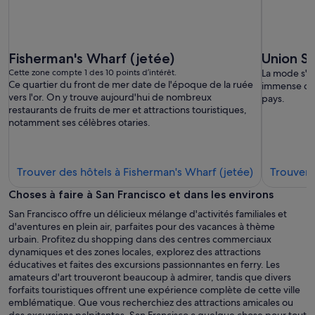
Fisherman's Wharf (jetée)
Union S
Cette zone compte 1 des 10 points d’intérêt.
La mode s'ex
Ce quartier du front de mer date de l'époque de la ruée
immense qua
vers l'or. On y trouve aujourd'hui de nombreux
pays.
restaurants de fruits de mer et attractions touristiques,
notamment ses célèbres otaries.
Trouver
Trouver des hôtels à Fisherman's Wharf (jetée)
Trouver 
des
Choses à faire à San Francisco et dans les environs
hôtels
San Francisco offre un délicieux mélange d'activités familiales et
à
d'aventures en plein air, parfaites pour des vacances à thème
Fisherman's
urbain. Profitez du shopping dans des centres commerciaux
Wharf
dynamiques et des zones locales, explorez des attractions
(jetée)
éducatives et faites des excursions passionnantes en ferry. Les
amateurs d'art trouveront beaucoup à admirer, tandis que divers
forfaits touristiques offrent une expérience complète de cette ville
emblématique. Que vous recherchiez des attractions amicales ou
des excursions palpitantes, San Francisco a quelque chose pour tout