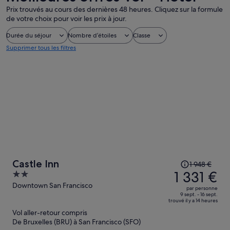
Prix trouvés au cours des dernières 48 heures. Cliquez sur la formule
de votre choix pour voir les prix à jour.
Durée du séjour
Nombre d’étoiles
Classe
Supprimer tous les filtres
Le
Castle Inn
1 948 €
prix
1 331 €
2
était
out
Downtown San Francisco
par personne
de
of
9 sept. - 16 sept.
trouvé il y a 14 heures
1 948 €.
5
Vol aller-retour compris
Le
De Bruxelles (BRU) à San Francisco (SFO)
prix