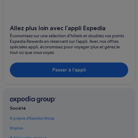
Berkeley : hôtels Hôtels de plage
Centre-Ville de San Francisco : hôtels
Pacific Heights : hôtels
Allez plus loin avec l’appli Expedia
Union Square : hôtels
Économisez sur une sélection d’hôtels et doublez vos points
San Francisco : hôtels Extended Stay America
Expedia Rewards en réservant sur l’appli. Avec nos offres
spéciales appli, économisez pour voyager plus et gérez le
Sausalito : Gîtes
tout où que vous soyez.
Station de métro Montgomery Street : hôtels à proximité
Fisherman's Wharf : hôtels Hôtels pas chers
Passer à l’appli
Fisherman's Wharf : hôtels
San Francisco : hôtels Hôtels avec piscine
Sausalito : Chambres d’hôtes
San Francisco : hôtels
Société
Marina District : hôtels
À propos d’Expedia Group
San Francisco : hôtels Hôtels-boutiques
Emplois
Centre-Ville de San Francisco : hôtels Hôtels avec vue sur l’océan
Publier votre annonce