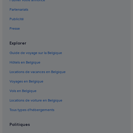
Tenderloin : hôtels
Partenariats
San Francisco : hôtels Hôtels pas chers
Publicité
Tiburon : hôtels
Presse
Centre-Ville de San Francisco : hôtels Hôtels de luxe
Golden Gate Park : hôtels à proximité
Explorer
San Francisco : Motels
Guide de voyage sur la Belgique
Hôtels en Belgique
Locations de vacances en Belgique
Voyages en Belgique
Vols en Belgique
Locations de voiture en Belgique
Tous types d'hébergements
Politiques