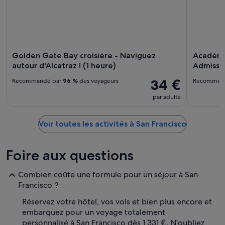
Golden Gate Bay croisière - Naviguez
Académi
autour d'Alcatraz ! (1 heure)
Admissio
34 €
Recommandé par
96 %
des voyageurs
Recomman
par adulte
Voir toutes les activités à San Francisco
Foire aux questions
Combien coûte une formule pour un séjour à San
Francisco ?
Réservez votre hôtel, vos vols et bien plus encore et
embarquez pour un voyage totalement
personnalisé à San Francisco dès 1 331 €. N'oubliez