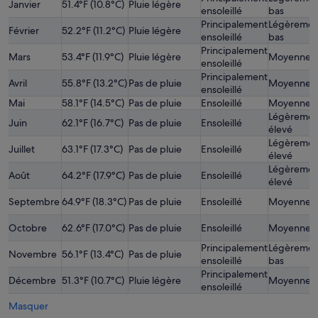
Janvier
51.4°F (10.8°C)
Pluie légère
ensoleillé
bas
Principalement
Légèremen
Février
52.2°F (11.2°C)
Pluie légère
ensoleillé
bas
Principalement
Mars
53.4°F (11.9°C)
Pluie légère
Moyenne
ensoleillé
Principalement
Avril
55.8°F (13.2°C)
Pas de pluie
Moyenne
ensoleillé
Mai
58.1°F (14.5°C)
Pas de pluie
Ensoleillé
Moyenne
Légèremen
Juin
62.1°F (16.7°C)
Pas de pluie
Ensoleillé
élevé
Légèremen
Juillet
63.1°F (17.3°C)
Pas de pluie
Ensoleillé
élevé
Légèremen
Août
64.2°F (17.9°C)
Pas de pluie
Ensoleillé
élevé
Septembre
64.9°F (18.3°C)
Pas de pluie
Ensoleillé
Moyenne
Octobre
62.6°F (17.0°C)
Pas de pluie
Ensoleillé
Moyenne
Principalement
Légèremen
Novembre
56.1°F (13.4°C)
Pas de pluie
ensoleillé
bas
Principalement
Décembre
51.3°F (10.7°C)
Pluie légère
Moyenne
ensoleillé
Masquer