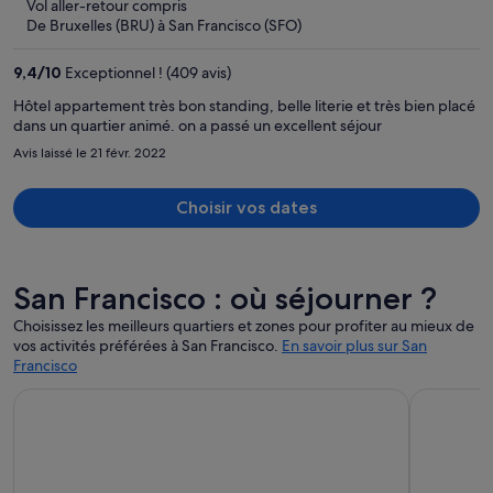
Vol aller-retour compris
Le
De Bruxelles (BRU) à San Francisco (SFO)
prix
est
9,4
/
10
Exceptionnel ! (409 avis)
maintenant
de
Hôtel appartement très bon standing, belle literie et très bien placé
dans un quartier animé. on a passé un excellent séjour
3 711 €
par
Avis laissé le 21 févr. 2022
personne.
Choisir vos dates
San Francisco : où séjourner ?
Choisissez les meilleurs quartiers et zones pour profiter au mieux de
vos activités préférées à San Francisco.
En savoir plus sur San
Francisco