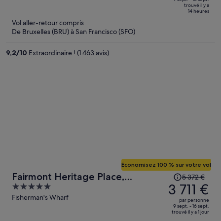
of
trouvé il y a
3 371 €.
5
14 heures
Le
Vol aller-retour compris
prix
De Bruxelles (BRU) à San Francisco (SFO)
est
maintenant
9,2
/
10
Extraordinaire ! (1 463 avis)
de
2 210 €
par
personne.
Économisez 100 % sur votre vol
Le
Fairmont Heritage Place,
5 372 €
prix
3 711 €
5
Ghirardelli Square
était
out
Fisherman's Wharf
par personne
de
of
9 sept. - 16 sept.
trouvé il y a 1 jour
5 372 €.
5