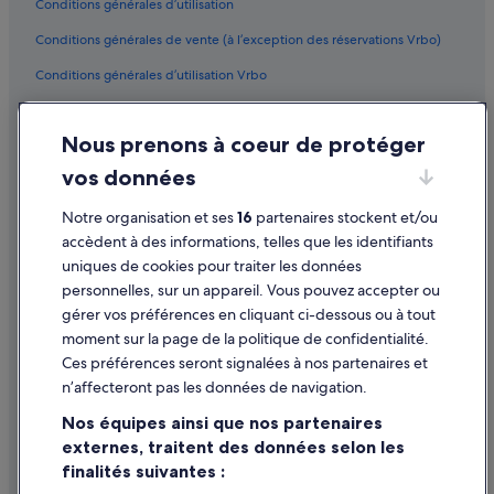
Conditions générales d’utilisation
Conditions générales de vente (à l’exception des réservations Vrbo)
Conditions générales d’utilisation Vrbo
Accessibilité
Nous prenons à coeur de protéger
Protection des données
vos données
Cookies
Mentions légales / Nous contacter
Notre organisation et ses
16
partenaires stockent et/ou
accèdent à des informations, telles que les identifiants
Directives de contenu et signalement de contenus
uniques de cookies pour traiter les données
personnelles, sur un appareil. Vous pouvez accepter ou
Aide
gérer vos préférences en cliquant ci-dessous ou à tout
moment sur la page de la politique de confidentialité.
Assistance
Ces préférences seront signalées à nos partenaires et
Modifier ou annuler votre réservation
n’affecteront pas les données de navigation.
Processus et délais de remboursement
Nos équipes ainsi que nos partenaires
externes, traitent des données selon les
Réserver un vol en utilisant un crédit de la compagnie aérienne
finalités suivantes :
Documents de voyage internationaux