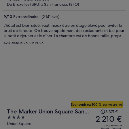
prix
De Bruxelles (BRU) à San Francisco (SFO)
est
maintenant
9
/
10
Extraordinaire ! (2 141 avis)
de
L'hôtel est bien situé, vaut mieux être en étage élevé pour éviter le
2 115 €
bruit de la route. On trouve rapidement des restaurants et bar pour
par
le petit déjeuner et le dîner. La chambre est de bonne taille, propre
personne.
et bien agencée. Petit bémol, la couette présentait une grosse
Avis laissé le 26 juin 2026
tâche que nous avons signalée mais pas de changement, mais cela
n'enlève rien au charme de l'hôtel.
Économisez 100 % sur votre vol
Le
The Marker Union Square San
3 371 €
prix
2 210 €
4
Francisco
était
out
Union Square
par personne
de
9 sept. - 16 sept.