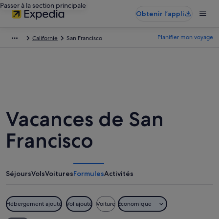
Passer à la section principale
Obtenir l’appli
Planifier mon voyage
Californie
San Francisco
Vacances de San
Francisco
Séjours
Vols
Voitures
Formules
Activités
Hébergement ajouté
Vol ajouté
Voiture
Économique