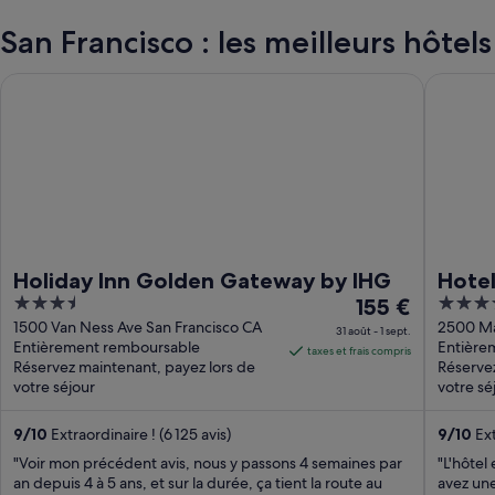
San Francisco : les meilleurs hôtels
Holiday Inn Golden Gateway by IHG
Hotel Ri
Holiday Inn Golden Gateway by IHG
Hotel
3.5
Le
4
155 €
out
prix
out
1500 Van Ness Ave San Francisco CA
2500 Ma
31 août - 1 sept.
Entièrement remboursable
Entière
of
est
of
taxes et frais compris
Réservez maintenant, payez lors de
Réservez
5
de 155 €
5
votre séjour
votre sé
par
nuit
9
/
10
Extraordinaire ! (6 125 avis)
9
/
10
Ext
du 31
"Voir mon précédent avis, nous y passons 4 semaines par
"L'hôtel
août
an depuis 4 à 5 ans, et sur la durée, ça tient la route au
avez une
au 1