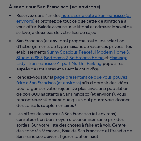
À savoir sur San Francisco (et environs)
Réservez dans l'un des
hôtels sur la côte à San Francisco (et
environs)
et profitez de tout ce que cette destination a à
vous offrir. Baladez-vous sur le littoral et admirez le soleil qui
se lève, à deux pas de votre lieu de séjour.
San Francisco (et environs) propose toute une sélection
d'hébergements de type maisons de vacances privées. Les
établissements
Sunny Spacious Peaceful Modern Home &
Studio in SF 3,Bedrooms 2,Bathrooms Home
et
Flamingo
Lady - San Francisco Airport North - Parking
populaires
auprès des touristes et valent le coup d'œil.
Rendez-vous sur la
page présentant ce que vous pouvez
faire à San Francisco (et environs)
afin d'obtenir des idées
pour organiser votre séjour. De plus, avec une population
de 864,800,habitants à San Francisco (et environs), vous
rencontrerez sûrement quelqu'un qui pourra vous donner
des conseils supplémentaires !
Les offres de vacances à San Francisco (et environs)
constituent un bon moyen d'économiser sur le prix des
sorties. Sur votre liste des choses à faire et à voir, Centre
des congrès Moscone, Baie de San Francisco et Presidio de
San Francisco doivent figurer tout en haut.