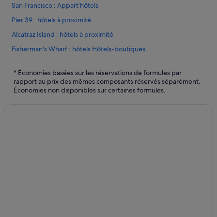
San Francisco : Appart’hôtels
Pier 39 : hôtels à proximité
Alcatraz Island : hôtels à proximité
Fisherman's Wharf : hôtels Hôtels-boutiques
San Francisco : Auberges de jeunesse
* Économies basées sur les réservations de formules par
Brisbane : hôtels Four Seasons
rapport au prix des mêmes composants réservés séparément.
Économies non disponibles sur certaines formules.
San Francisco : hôtels Accor Hotels
Oakland : hôtels
Civic Center : hôtels
Centre-Ville de San Francisco : hôtels 5 étoiles
San Francisco : hôtels Hôtels de luxe
Noe Valley : hôtels
Alameda : hôtels
Club Fugazi : hôtels à proximité
Good Luck Parking Garage : hôtels à proximité