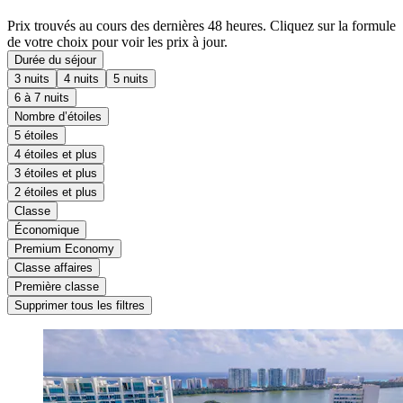
Prix trouvés au cours des dernières 48 heures. Cliquez sur la formule
de votre choix pour voir les prix à jour.
Durée du séjour
3 nuits
4 nuits
5 nuits
6 à 7 nuits
Nombre d’étoiles
5 étoiles
4 étoiles et plus
3 étoiles et plus
2 étoiles et plus
Classe
Économique
Premium Economy
Classe affaires
Première classe
Supprimer tous les filtres