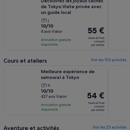
Découvrez les joyaux cachés
de Tokyo:Visite privée avec
un guide local
Durée
1 j
10.0
10/10
de
Le
55 €
sur
4 avis Viator
l’activité :
prix
10
1 jour
taxes et frais
Annulation gratuite
est
compris
pour
disponible
par adulte
de 55 €.
4 avis
par
adulte
Cours et ateliers
Voir les 103 activités
S’ouvre dans un n
Meilleure expérience de samouraï à Tokyo
Atelier de
Meilleure expérience de
samouraï à Tokyo
Durée
1 h
10.0
10/10
de
Le
54 €
sur
427 avis Viator
l’activité :
prix
10
1 heure
taxes et frais
Annulation gratuite
est
compris
pour
disponible
par adulte
de 54 €.
427 avis
par
adulte
Aventure et activités
Voir les 23 activités