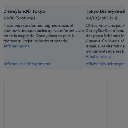
Disneyland® Tokyo
Tokyo DisneySea®
9.2/10 (5 468 avis)
9.4/10 (2 683 avis)
Frissonnez sur des montagnes russes et
Offrez-vous une journé
assistez à des spectacles qui vous feront vivre
DisneySea® et découvrez
toute la magie de Disney dans ce parc à
des parcs à thèmes favo
thèmes qui réjouira petits et grands.
Urayasu. Ce lieu de séjo
Afficher moins
jamais aura vite fait de 
monuments et à ses bou
Afficher moins
Afficher les hébergements
Afficher les hébergeme