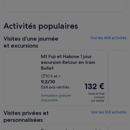
Activités populaires
Visites d’une journée
Voir les 468 activités
et excursions
S’ou
Mt Fuji et Hakone 1 jour excursion Retour en train Bullet
Visite tou
Mt Fuji et Hakone 1 jour
excursion Retour en train
Bullet
Durée
10 h et +
9.2
9,2/10
de
Le
132 €
sur
524 avis vérifiés
l’activité :
prix
10
10 heures
taxes et frais
Annulation gratuite
est
compris
pour
disponible
par adulte
de 132 €.
524 avis
par
Visites privées et
Voir les 163 activités
adulte
personnalisées
Découvrez les joyaux cachés de Tokyo:Visite privée avec un 
Tokyo : Vis