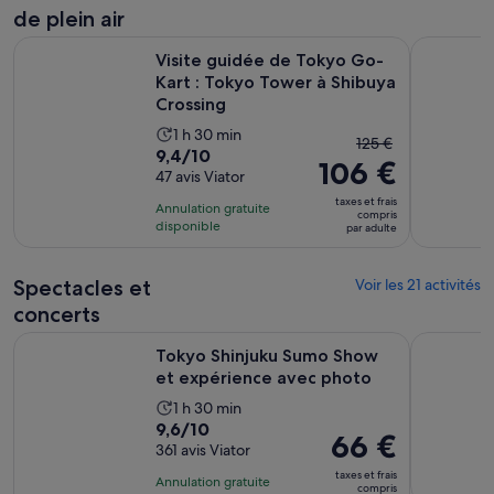
de plein air
Visite guidée de Tokyo Go-Kart : Tokyo Tower à Shibuya Cr
Tokyo Go-K
Visite guidée de Tokyo Go-
Kart : Tokyo Tower à Shibuya
Crossing
Durée
1 h 30 min
Le
125 €
9.4
9,4/10
de
106 €
prix
sur
47 avis Viator
l’activité :
précédent
10
1 heure
taxes et frais
Annulation gratuite
était
compris
pour
et
disponible
par adulte
de
47 avis
30 minutes
125 €
et
Spectacles et
Voir les 21 activités
le
concerts
prix
S’ouvr
Tokyo Shinjuku Sumo Show et expérience avec photo
Tokyo : Sp
actuel
Tokyo Shinjuku Sumo Show
est
et expérience avec photo
de
Durée
1 h 30 min
106 €
9.6
9,6/10
de
Le
66 €
par
sur
361 avis Viator
l’activité :
prix
adulte
10
1 heure
taxes et frais
Annulation gratuite
est
compris