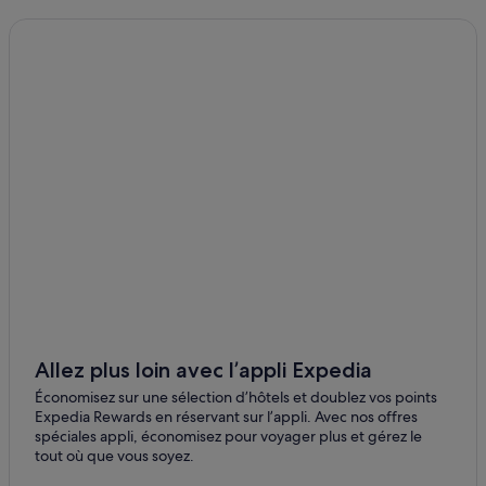
Chiyoda : hôtels 5 étoiles
Akasaka : hôtels
Kojimachi : hôtels
Shinjuku : hôtels APA Hotels
Tokyo : Appart’hôtels
Shinbashi : hôtels Hôtels familiaux
Gare de Tokyo : hôtels à proximité
Ginza : hôtels
Yaesu : hôtels
Station de métro Ueno-Hirokōji : hôtels à proximité
Tokyo : hôtels Hôtels de luxe
Quartier de Jimbōchō : hôtels
Allez plus loin avec l’appli Expedia
Gare de Yotsuya : hôtels à proximité
Économisez sur une sélection d’hôtels et doublez vos points
Expedia Rewards en réservant sur l’appli. Avec nos offres
Ebisu : hôtels APA Hotels
spéciales appli, économisez pour voyager plus et gérez le
tout où que vous soyez.
Shinjuku : hôtels Hôtels de luxe