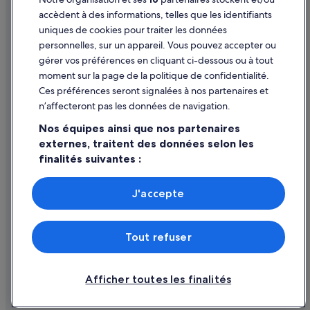
accèdent à des informations, telles que les identifiants
Directives de contenu et signalement de contenus
uniques de cookies pour traiter les données
personnelles, sur un appareil. Vous pouvez accepter ou
Aide
gérer vos préférences en cliquant ci-dessous ou à tout
moment sur la page de la politique de confidentialité.
Assistance
Ces préférences seront signalées à nos partenaires et
Modifier ou annuler votre réservation
n’affecteront pas les données de navigation.
Processus et délais de remboursement
Nos équipes ainsi que nos partenaires
externes, traitent des données selon les
Réserver un vol en utilisant un crédit de la compagnie aérienne
finalités suivantes :
Documents de voyage internationaux
Utiliser des données de géolocalisation précises. Analyser
activement les caractéristiques de l’appareil pour
J'accepte
l’identification. Stocker et/ou accéder à des informations
sur un appareil. Publicités et contenu personnalisés,
mesure de performance des publicités et du contenu,
Expedia Inc. n'est pas responsable du contenu des sites Web externes.
Tout refuser
études d’audience et développement de services.
© 2026 Expedia, Inc., une entreprise d’Expedia Group. Tous droits
Liste de nos partenaires (fournisseurs)
réservés. Expedia et le logo Expedia sont des marques déposées ou des
marques commerciales d’Expedia, Inc.
Afficher toutes les finalités