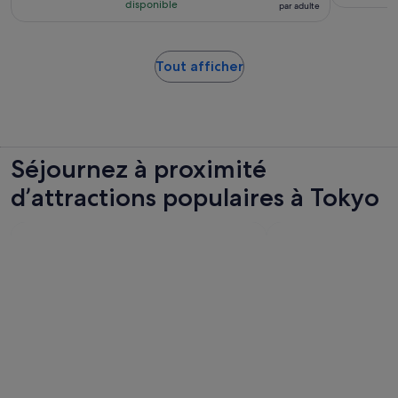
pour
et
disponible
par adulte
de 66 €.
361 avis
30 minutes
par
adulte
S’ouvre
Tout afficher
dans
un
nouvel
onglet.
Séjournez à proximité
d’attractions populaires à Tokyo