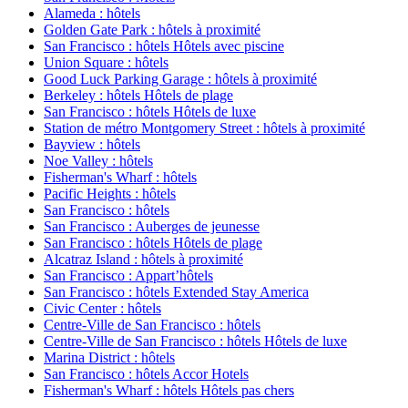
Alameda : hôtels
Golden Gate Park : hôtels à proximité
San Francisco : hôtels Hôtels avec piscine
Union Square : hôtels
Good Luck Parking Garage : hôtels à proximité
Berkeley : hôtels Hôtels de plage
San Francisco : hôtels Hôtels de luxe
Station de métro Montgomery Street : hôtels à proximité
Bayview : hôtels
Noe Valley : hôtels
Fisherman's Wharf : hôtels
Pacific Heights : hôtels
San Francisco : hôtels
San Francisco : Auberges de jeunesse
San Francisco : hôtels Hôtels de plage
Alcatraz Island : hôtels à proximité
San Francisco : Appart’hôtels
San Francisco : hôtels Extended Stay America
Civic Center : hôtels
Centre-Ville de San Francisco : hôtels
Centre-Ville de San Francisco : hôtels Hôtels de luxe
Marina District : hôtels
San Francisco : hôtels Accor Hotels
Fisherman's Wharf : hôtels Hôtels pas chers