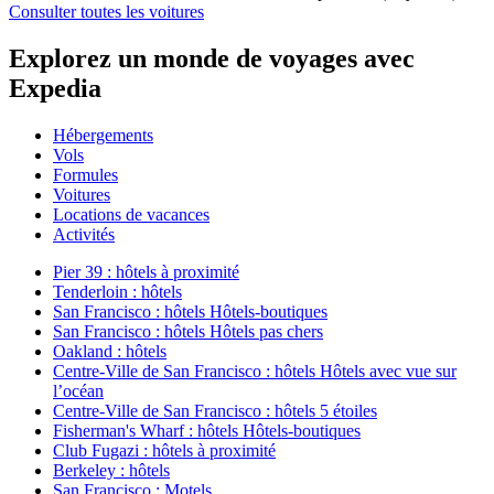
Consulter toutes les voitures
Explorez un monde de voyages avec
Expedia
Hébergements
Vols
Formules
Voitures
Locations de vacances
Activités
Pier 39 : hôtels à proximité
Tenderloin : hôtels
San Francisco : hôtels Hôtels-boutiques
San Francisco : hôtels Hôtels pas chers
Oakland : hôtels
Centre-Ville de San Francisco : hôtels Hôtels avec vue sur
l’océan
Centre-Ville de San Francisco : hôtels 5 étoiles
Fisherman's Wharf : hôtels Hôtels-boutiques
Club Fugazi : hôtels à proximité
Berkeley : hôtels
San Francisco : Motels