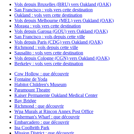
Vols depuis Bruxelles (BRU) vers Oakland (OAK)
San Francisco : vols vers cette destination
Oakland : vols vers cette destination
Vols depuis Melbourne (MEL) vers Oakland (OAK)
Moraga : vols vers cette destination
Vols depuis Garoua (GOU) vers Oakland (OAK)
San Francisco : vols depuis cette ville
Vols depuis Paris (CDG) vers Oakland (OAK)
Richmond : vols depuis cette ville
Sausalito : vols vers cette destination
Vols depuis Cologne (CGN) vers Oakland (OAK)
Berkeley : vols vers cette destination
Cow Hollow : que découvrir
Fontaine de Yoda
Habitot Children's Museum
Paramount Theatre
Kaiser Permanente Oakland Medical Center
Bay Bridge
Richmond : que découvrir
Wpa Murals at Rincon Annex Post Office
Fisherman's Wharf : que découvrir
Embarcadero : que découvrir
Ina Coolbrith Park
Mission District : que découvrir