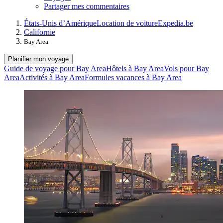
Partager mes commentaires
États-Unis d’Amérique
Location de voiture
Expedia.be
Californie
Bay Area
Planifier mon voyage
Guide de voyage pour Bay Area
Hôtels à Bay Area
Vols pour Bay
Area
Activités à Bay Area
Formules vacances à Bay Area