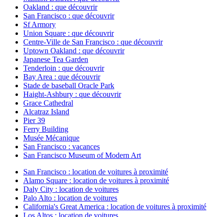
Oakland : que découvrir
San Francisco : que découvrir
Sf Armory
Union Square : que découvrir
Centre-Ville de San Francisco : que découvrir
Uptown Oakland : que découvrir
Japanese Tea Garden
Tenderloin : que découvrir
Bay Area : que découvrir
Stade de baseball Oracle Park
Haight-Ashbury : que découvrir
Grace Cathedral
Alcatraz Island
Pier 39
Ferry Building
Musée Mécanique
San Francisco : vacances
San Francisco Museum of Modern Art
San Francisco : location de voitures à proximité
Alamo Square : location de voitures à proximité
Daly City : location de voitures
Palo Alto : location de voitures
California's Great America : location de voitures à proximité
Los Altos : location de voitures