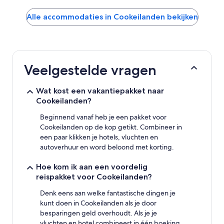
nacht
gevonden
Alle accommodaties in Cookeilanden bekijken
in
de
afgelopen
24
uur
Veelgestelde vragen
op
basis
van
Wat kost een vakantiepakket naar
een
Cookeilanden?
verblijf
van
Beginnend vanaf heb je een pakket voor
1
Cookeilanden op de kop getikt. Combineer in
nacht
een paar klikken je hotels, vluchten en
voor
autoverhuur en word beloond met korting.
2
volwassenen.
Hoe kom ik aan een voordelig
Prijzen
reispakket voor Cookeilanden?
en
beschikbaarheid
Denk eens aan welke fantastische dingen je
kunnen
kunt doen in Cookeilanden als je door
wijzigen.
besparingen geld overhoudt. Als je je
Mogelijk
gelden
vluchten en hotel combineert in één boeking,