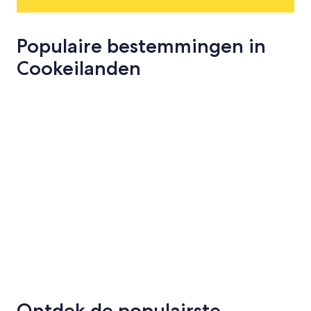
Populaire bestemmingen in
Cookeilanden
Rarotonga
Aitutaki
Rarotonga
Aitutaki
Ontdek de populairste