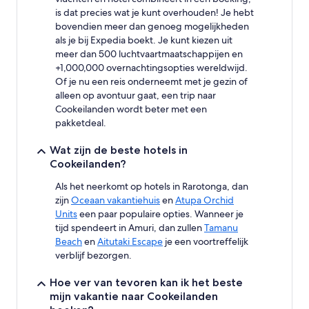
er
is dat precies wat je kunt overhouden! Je hebt
extra
bovendien meer dan genoeg mogelijkheden
voorwaarden.
als je bij Expedia boekt. Je kunt kiezen uit
meer dan 500 luchtvaartmaatschappijen en
+1,000,000 overnachtingsopties wereldwijd.
Of je nu een reis onderneemt met je gezin of
alleen op avontuur gaat, een trip naar
Cookeilanden wordt beter met een
pakketdeal.
Wat zijn de beste hotels in
Cookeilanden?
Als het neerkomt op hotels in Rarotonga, dan
zijn
Oceaan vakantiehuis
en
Atupa Orchid
Units
een paar populaire opties. Wanneer je
tijd spendeert in Amuri, dan zullen
Tamanu
Beach
en
Aitutaki Escape
je een voortreffelijk
verblijf bezorgen.
Hoe ver van tevoren kan ik het beste
mijn vakantie naar Cookeilanden