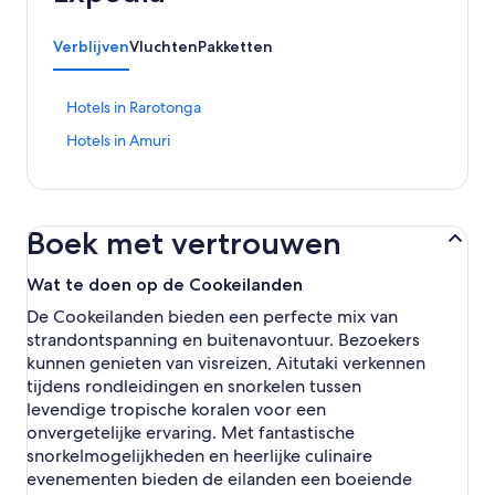
Verblijven
Vluchten
Pakketten
L
Hotels in Rarotonga
i
L
Hotels in Amuri
n
i
k
n
o
k
p
o
e
Boek met vertrouwen
p
n
e
t
n
Wat te doen op de Cookeilanden
d
t
e
De Cookeilanden bieden een perfecte mix van
d
p
strandontspanning en buitenavontuur. Bezoekers
e
a
p
kunnen genieten van visreizen, Aitutaki verkennen
g
a
tijdens rondleidingen en snorkelen tussen
i
g
n
levendige tropische koralen voor een
i
a
onvergetelijke ervaring. Met fantastische
n
H
snorkelmogelijkheden en heerlijke culinaire
a
o
evenementen bieden de eilanden een boeiende
H
t