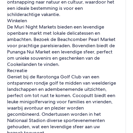
o
ontsnapping naar natuur en cultuur, waardoor het
e
t
een ideale bestemming is voor een
l
e
s
schilderachtige vakantie.
l
i
Winkelen
s
n
De Muri Night Markets bieden een levendige
i
R
openbare markt met lokale delicatessen en
n
a
A
ambachten. Bezoek de Beachcomber Pearl Market
r
m
voor prachtige parelsieraden. Bovendien biedt de
o
u
t
Punanga Nui Market een levendige sfeer, perfect
r
o
om unieke souvenirs en geschenken van de
i
n
Cookeilanden te vinden.
g
Recreatie
a
Geniet bij de Rarotonga Golf Club van een
ontspannen rondje golf te midden van weelderige
landschappen en adembenemende uitzichten,
perfect om tot rust te komen. Cocoputt biedt een
leuke minigolfervaring voor families en vrienden,
waarbij avontuur en plezier worden
gecombineerd. Ondertussen worden in het
Nationaal Stadion diverse sportevenementen
gehouden, wat een levendige sfeer aan uw
bezoek toevoegt.