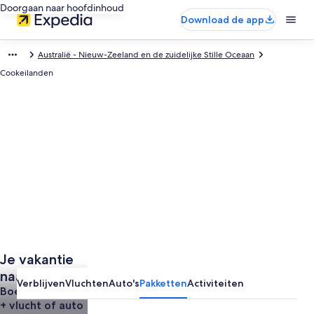
Doorgaan naar hoofdinhoud
Download de app
Australië - Nieuw-Zeeland en de zuidelijke Stille Oceaan
Cookeilanden
Je vakantie
naar
Verblijven
Vluchten
Auto's
Pakketten
Activiteiten
Cookeilanden
Boek een hotel
+ vlucht of auto