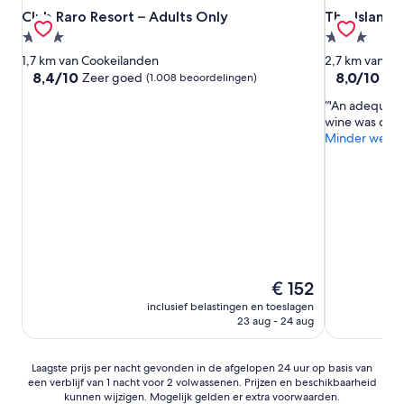
Club Raro Resort – Adults Only
The Islander
Club Raro Resort – Adults Only
The Islande
3.0-
3.0-
sterrenaccommodatie
sterrenacc
1,7 km van Cookeilanden
2,7 km van Co
8.4
8.0
8,4/10
8,0/10
Zeer goed
Zee
(1.008 beoordelingen)
van
van
'An adequate
10,
10,
wine was off. S
Zeer
Zeer
Minder weer
goed,
goed,
(1.008
(625
beoordelingen)
beoordeling
De
€ 152
prijs
inclusief belastingen en toeslagen
is
23 aug - 24 aug
€ 152
Laagste
Laagste prijs per nacht gevonden in de afgelopen 24 uur op basis van
een verblijf van 1 nacht voor 2 volwassenen. Prijzen en beschikbaarheid
prijs
kunnen wijzigen. Mogelijk gelden er extra voorwaarden.
per