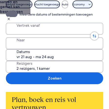
samen en
Verblijf toegevoegd
Vlucht toegevoegd
Auto
Economy
geniet van
besparingen
Meerdere datums of bestemmingen toevoegen
Vertrek vanaf
Naar
Datums
Reizigers
Zoeken
Plan, boek en reis vol
vertrouwen