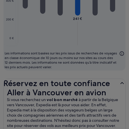
400 €
moins
chers
241 €
200 €
0 €
Les informations sont basées sur les prix issus de recherches de voyages
en classe économique de 10 jours ou moins sur nos sites au cours des
12 derniers mois. Les informations ne sont données qu’à titre indicatif et
les prix actuels peuvent varier.
Réservez en toute confiance
Aller à Vancouver en avion
Aller à Vancouver en avion
Si vous recherchez un
vol bon marché
à partir de la Belgique
vers Vancouver, Expedia est là pour vous aider. En effet,
Expedia met à la disposition des voyageurs belges un large
choix de compagnies aériennes et des tarifs attractifs vers de
nombreuses destinations. N'hésitez donc pas à consulter notre
site pour réserver des vols aux meilleurs prix pour Vancouver.