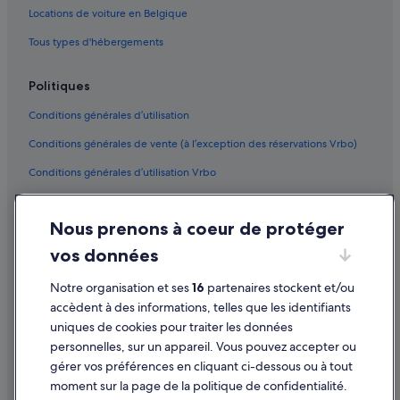
Locations de voiture en Belgique
Vancouver : hôtels
Tous types d'hébergements
Blueridge : hôtels
Upper Squamish : Chalets
Politiques
Nanaimo : hôtels
Conditions générales d’utilisation
Conditions générales de vente (à l’exception des réservations Vrbo)
Conditions générales d’utilisation Vrbo
Accessibilité
Nous prenons à coeur de protéger
Protection des données
vos données
Cookies
Notre organisation et ses
16
partenaires stockent et/ou
Mentions légales / Nous contacter
accèdent à des informations, telles que les identifiants
Directives de contenu et signalement de contenus
uniques de cookies pour traiter les données
personnelles, sur un appareil. Vous pouvez accepter ou
Aide
gérer vos préférences en cliquant ci-dessous ou à tout
moment sur la page de la politique de confidentialité.
Assistance