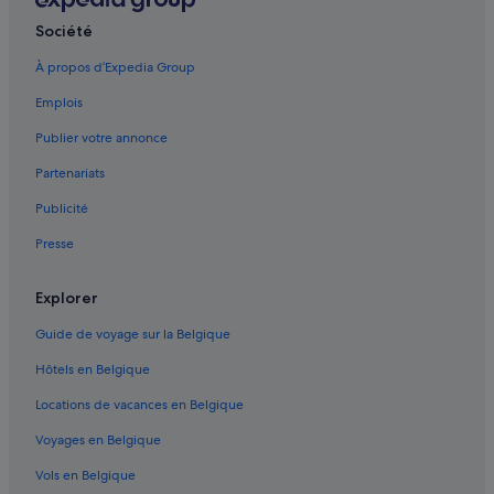
Yorkson : hôtels
Société
Surrey : hôtels
À propos d’Expedia Group
Autoroute provinciale 99 Sea to Sky Highway : Cabanes
Emplois
Langley : hôtels
Publier votre annonce
Centre-Ville de Vancouver : hôtels
Partenariats
Temple Sikh Gur : hôtels à proximité
Publicité
Squamish : hôtels
Presse
Île Lasqueti : hôtels
Squamish : Locations de vacances privées
Explorer
North Vancouver : hôtels
Guide de voyage sur la Belgique
Kerrisdale : hôtels
Hôtels en Belgique
Mount Maxwell Provincial Park : hôtels à proximité
Locations de vacances en Belgique
Aéroport international de Vancouver : hôtels à proximité
Voyages en Belgique
Île Bowen : hôtels Hôtels avec spa
Vols en Belgique
Burnaby : hôtels