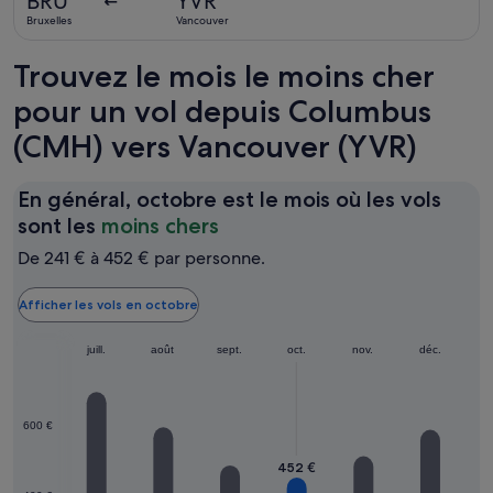
BRU
YVR
y
Bruxelles
Vancouver
a
10
Trouvez le mois le moins cher
heures
pour un vol depuis Columbus
(CMH) vers Vancouver (YVR)
En général, octobre est le mois où les vols
En
sont les
moins chers
général,
De 241 € à 452 € par personne.
octobre
est
Afficher les vols en octobre
le
juin
juill.
août
sept.
mois
oct.
nov.
déc.
où
les
600 €
vols
sont
452 €
les