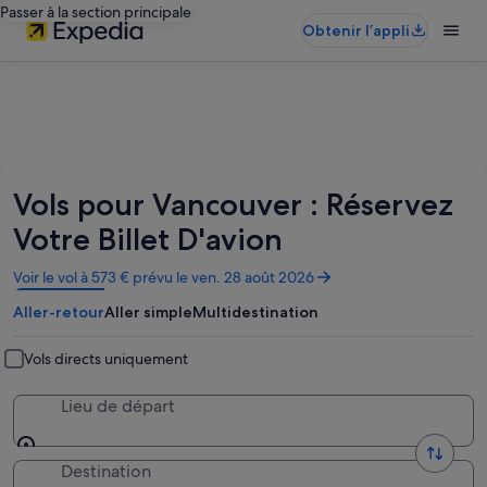
Passer à la section principale
Obtenir l’appli
Vols pour Vancouver : Réservez
Votre Billet D'avion
S’ouvre
Voir le vol à 573 € prévu le ven. 28 août 2026
dans
Aller-retour
Aller simple
Multidestination
une
nouvelle
fenêtre
Vols directs uniquement
Lieu de départ
Destination