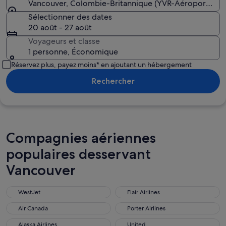
Vancouver, Colombie-Britannique (YVR-Aéroport inte
Sélectionner des dates
20 août - 27 août
Voyageurs et classe
1 personne, Économique
Réservez plus, payez moins* en ajoutant un hébergement
Rechercher
Compagnies aériennes
populaires desservant
Vancouver
WestJet
Flair Airlines
WestJet
Flair Airlines
Air Canada
Porter Airlines
Air Canada
Porter Airlines
Alaska Airlines
United
Alaska Airlines
United