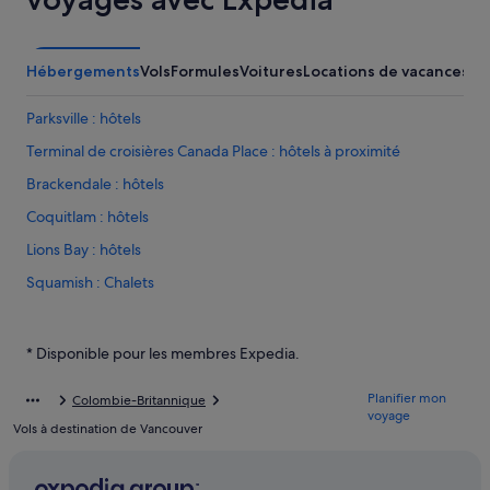
Hébergements
Vols
Formules
Voitures
Locations de vacances
Ac
Parksville : hôtels
Terminal de croisières Canada Place : hôtels à proximité
Brackendale : hôtels
Coquitlam : hôtels
Lions Bay : hôtels
Squamish : Chalets
Gambier Island : hôtels
Squamish : Cabanes
* Disponible pour les membres Expedia.
Garibaldi : hôtels
Planifier mon
Colombie-Britannique
Mont Pleasant : hôtels
voyage
Vols à destination de Vancouver
Lake Cowichan : hôtels
Lac Sakinaw : Cabanes