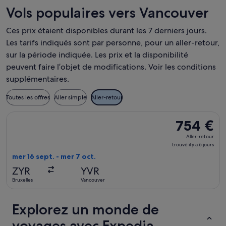
Vols populaires vers Vancouver
Ces prix étaient disponibles durant les 7 derniers jours.
Les tarifs indiqués sont par personne, pour un aller-retour,
sur la période indiquée. Les prix et la disponibilité
peuvent faire l’objet de modifications. Voir les conditions
supplémentaires.
Toutes les offres
Aller simple
Aller-retour
Sélectionner le vol FlexFlight, décollant le mer 16 sept. de Br
754 €
754 €
Aller-
Aller-retour
retour,
trouvé il y a 6 jours
trouvé
mer 16 sept. - mer 7 oct.
il
ZYR
YVR
y
Bruxelles
Vancouver
a
6
Explorez un monde de
jours
voyages avec Expedia