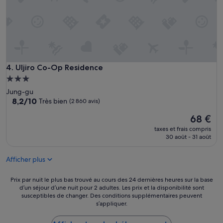
l
r
h
v
y
i
p
a
e
b
r
l
b
e
i
Uljiro Co-Op Residence
4. Uljiro Co-Op Residence
»
e
Hébergement
n
3.0 étoiles
Jung-gu
p
8.2
8,2/10
Très bien
(2 860 avis)
l
sur
a
Le
68 €
10,
c
nouveau
Très
é
taxes et frais compris
prix
bien,
30 août - 31 août
p
est
(2 860 avis)
r
de
è
Afficher plus
68 €
s
d
Prix
Prix par nuit le plus bas trouvé au cours des 24 dernières heures sur la base
u
d’un séjour d’une nuit pour 2 adultes. Les prix et la disponibilité sont
par
m
susceptibles de changer. Des conditions supplémentaires peuvent
nuit
é
s’appliquer.
le
t
plus
r