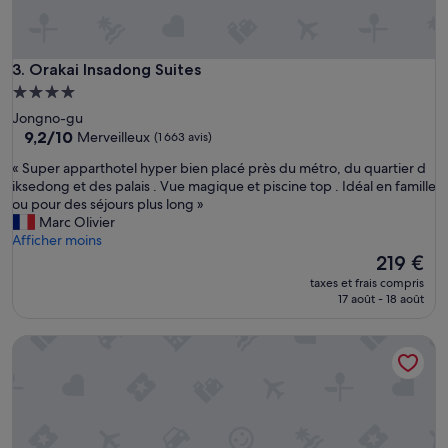
t
e
t
p
Orakai Insadong Suites
3. Orakai Insadong Suites
e
Hébergement
r
4.0 étoiles
Jongno-gu
s
9.2
9,2/10
Merveilleux
(1 663 avis)
o
sur
n
«
« Super apparthotel hyper bien placé près du métro, du quartier d
10,
n
S
iksedong et des palais . Vue magique et piscine top . Idéal en famille
Merveilleux,
e
u
ou pour des séjours plus long »
(1 663 avis)
l
p
Marc Olivier
c
e
Afficher moins
o
r
Le
219 €
m
a
nouveau
p
taxes et frais compris
p
prix
17 août - 18 août
é
p
est
t
a
de
e
Uljiro Co-Op Residence
r
219 €
n
t
t
h
e
o
t
t
s
e
e