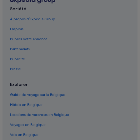
Yongsan-Gu : hôtels
Société
Itaewon-Dong : hôtels
À propos d’Expedia Group
Sindang 5-dong : hôtels
Emplois
Hongdae : hôtels
Publier votre annonce
Seoul National University Hospital : hôtels à proximité
Partenariats
Sinsa-Dong : hôtels
Publicité
Changsin-Dong : hôtels
Presse
Séoul : hôtels Hôtels avec piscine
Mia-Dong : hôtels
Explorer
Gangnam-Gu : hôtels Hôtels avec centre de fitness
Guide de voyage sur la Belgique
Sangdo-Dong : hôtels
Hôtels en Belgique
Myeong-Dong : hôtels
Locations de vacances en Belgique
Mapo-Gu : hôtels
Voyages en Belgique
Séoul : Appartement à louer
Vols en Belgique
Eunpyeong-Gu : hôtels