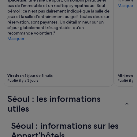
n
bas de l’immeuble et un rooftop sympathique. Seul
Masquer
e
bémol : ce n’est pas clairement indiqué que la salle de
t
jeux et la salle d’entraînement au golf, toutes deux sur
o
réservation, sont payantes. Un détail mineur sur un
p
séjour globalement très agréable, qu’on
.
recommande volontiers."
I
Masquer
d
é
a
l
e
n
f
Viradech
Séjour de 8 nuits
Minjeong
Publié il y a 3 jours
Publié il y a
a
m
i
Séoul : les informations
l
l
utiles
e
o
u
Séoul : informations sur les
p
o
Appart’hôtels
u