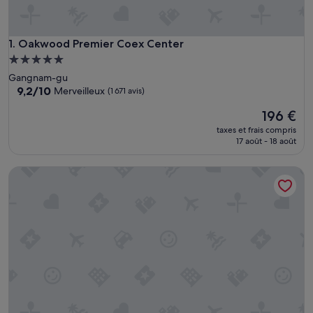
Oakwood Premier Coex Center
1. Oakwood Premier Coex Center
Hébergement
5.0 étoiles
Gangnam-gu
9.2
9,2/10
Merveilleux
(1 671 avis)
sur
Le
196 €
10,
nouveau
Merveilleux,
taxes et frais compris
prix
(1 671 avis)
17 août - 18 août
est
de
Somerset Palace Seoul
196 €