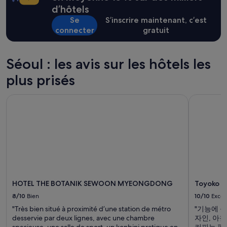
Des
s
d’hôtels
conditions
p
Se
S’inscrire maintenant, c’est
supplémentaires
a
peuvent
connecter
gratuit
l
s’appliquer.
a
i
Séoul : les avis sur les hôtels les
s
.
plus prisés
V
u
e
HOTEL THE BOTANIK SEWOON MYEONGDONG
Toyoko In
m
a
g
i
q
u
e
e
t
HOTEL THE BOTANIK SEWOON MYEONGDONG
Toyoko I
p
8/10
Bien
10/10
Excel
i
s
"Très bien situé à proximité d’une station de métro
"기능에 충
c
desservie par deux lignes, avec une chambre
자인, 아
i
spacieuse, une salle de sport, un konbini pratique en
커피는 편