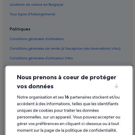
Séoul : hôtels
Locations de voiture en Belgique
Gangnam-Gu : hôtels
Tous types d'hébergements
Jongno-Gu : hôtels
Politiques
Euljiro-Dong : hôtels
Conditions générales d’utilisation
Ichon-Dong : hôtels
Conditions générales de vente (à l’exception des réservations Vrbo)
Bogwang-Dong : hôtels
Conditions générales d’utilisation Vrbo
Hoegi-Dong : hôtels
Séoul : hôtels Hôtels pas chers
Accessibilité
Nous prenons à coeur de protéger
Seongbuk-Gu : hôtels
Protection des données
vos données
Seongsu 2ga 3-dong : hôtels
Cookies
Banpo-Dong : hôtels
Mentions légales / Nous contacter
Notre organisation et ses
16
partenaires stockent et/ou
accèdent à des informations, telles que les identifiants
Directives de contenu et signalement de contenus
uniques de cookies pour traiter les données
personnelles, sur un appareil. Vous pouvez accepter ou
Aide
gérer vos préférences en cliquant ci-dessous ou à tout
moment sur la page de la politique de confidentialité.
Assistance