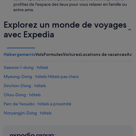
profitez de l'espace des lieux pour vous relaxer en famille ou
entre amis.
Explorez un monde de voyages
avec Expedia
Hébergements
Vols
Formules
Voitures
Locations de vacances
Acti
Itaewon 1-dong : hôtels
Myeong-Dong : hôtels Hôtels pas chers
Sinchon-Dong : hôtels
Oksu-Dong : hôtels
Parc de Yeouido : hôtels à proximité
Noryangjin-Dong : hôtels
Ahyeon-Dong : hôtels
Gireum-Dong : hôtels