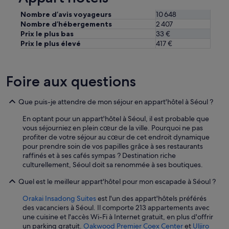
r
Nombre d’avis voyageurs
10 648
d
Nombre d’hébergements
2 407
e
Prix le plus bas
33 €
s
Prix le plus élevé
417 €
s
é
j
o
Foire aux questions
u
r
s
Que puis-je attendre de mon séjour en appart'hôtel à Séoul ?
p
l
En optant pour un appart'hôtel à Séoul, il est probable que
u
vous séjourniez en plein cœur de la ville. Pourquoi ne pas
s
profiter de votre séjour au cœur de cet endroit dynamique
l
pour prendre soin de vos papilles grâce à ses restaurants
o
raffinés et à ses cafés sympas ? Destination riche
n
culturellement, Séoul doit sa renommée à ses boutiques.
g
Quel est le meilleur appart'hôtel pour mon escapade à Séoul ?
»
Orakai Insadong Suites
est l'un des appart'hôtels préférés
des vacanciers à Séoul. Il comporte 213 appartements avec
une cuisine et l'accès Wi-Fi à Internet gratuit, en plus d'offrir
un parking gratuit.
Oakwood Premier Coex Center
et
Uljiro