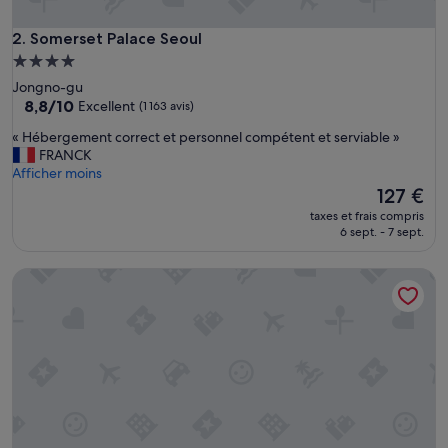
Somerset Palace Seoul
2. Somerset Palace Seoul
Hébergement
4.0 étoiles
Jongno-gu
8.8
8,8/10
Excellent
(1 163 avis)
sur
«
« Hébergement correct et personnel compétent et serviable »
10,
H
FRANCK
Excellent,
é
Afficher moins
(1 163 avis)
b
Le
127 €
e
nouveau
taxes et frais compris
r
prix
6 sept. - 7 sept.
g
est
e
de
Orakai Insadong Suites
m
127 €
e
n
t
c
o
r
r
e
c