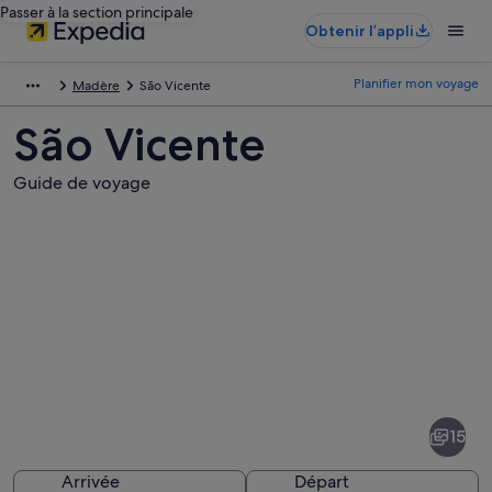
Passer à la section principale
Obtenir l’appli
Planifier mon voyage
Madère
São Vicente
São Vicente
Guide de voyage
Photos
de
São
15
Vicente
Arrivée
Départ