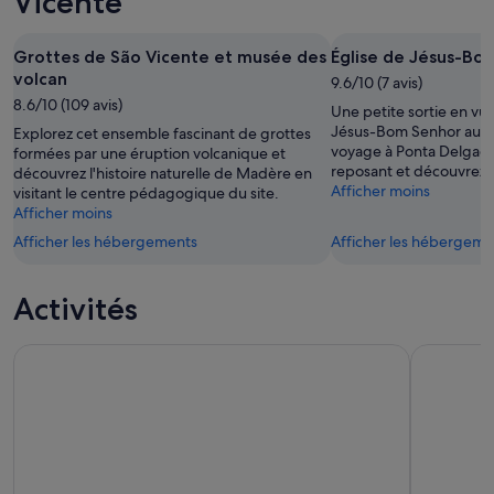
Vicente
août
soir,
pour
-
10
le
10
août
week-
Grottes de São Vicente et musée des
Église de Jésus-Bo
août
-
end
volcan
9.6/10 (7 avis)
11
prochain,
8.6/10 (109 avis)
Une petite sortie en vue
août
14
Jésus-Bom Senhor au p
Explorez cet ensemble fascinant de grottes
août
voyage à Ponta Delgada.
formées par une éruption volcanique et
-
reposant et découvrez 
découvrez l'histoire naturelle de Madère en
16
Afficher moins
visitant le centre pédagogique du site.
août
Afficher moins
Afficher les hébergements
Afficher les hébergeme
Activités
City Sightseeing Funchal Madeira Hop-On Hop-Off excursion
Madère : 