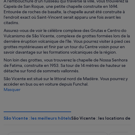
À l'embouchure d'un ruisseau qui traverse la ville, vous trouverez la
Capela de San Roque, une petite chapelle construite en 1694.
Entourée de roches de basalte, la chapelle aurait été construite à
l’endroit exact où Saint-Vincent serait apparu une fois avant les
citadins.
Assurez-vous de voir le célèbre complexe des Grutas e Centro do
Vulcanismo de São Vicente, complexe de grottes formées lors de la
dernière éruption volcanique de l’île. Vous pourrez visiter à pied ces
grottes mystérieuses et finir par un tour du Centre voisin pour en
savoir davantage sur les formations volcaniques de la région.
Non loin des grottes, vous trouverez la chapelle de Nossa Senhora
de Fatima, construite en 1953. Sa tour de 14 mètres de hauteur se
détache sur fond de sommets vallonnés.
São Vicente est situé sur le littoral nord de Madère. Vous pourrez y
accéder en bus ou en voiture depuis Funchal.
Masquer
São Vicente : les meilleurs hôtels
São Vicente : les locations de 
Mediterrâneo Madeira
Solar de Bo