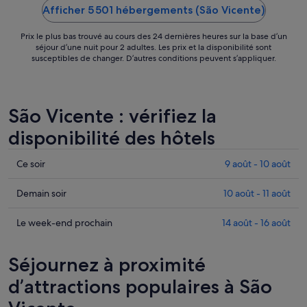
Afficher 5 501 hébergements (São Vicente)
Prix le plus bas trouvé au cours des 24 dernières heures sur la base d’un
séjour d’une nuit pour 2 adultes. Les prix et la disponibilité sont
susceptibles de changer. D’autres conditions peuvent s’appliquer.
São Vicente : vérifiez la
disponibilité des hôtels
Consulter
Ce soir
9 août - 10 août
les
prix
Consulter
Demain soir
10 août - 11 août
à
les
São
prix
Consulter
Le week-end prochain
14 août - 16 août
Vicente
à
les
pour
São
prix
Séjournez à proximité
cette
Vicente
à
nuit,
pour
São
d’attractions populaires à São
9
demain
Vicente