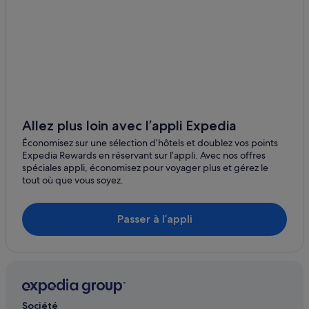
Jardins tropicaux de Monte Palace
Madère : Agrotourisme
Centre de congrès de Madère
Porto Moniz : Auberges de jeunesse
Jardins de Palheiro
Madère : hôtels Hôtels de plage
Plage de Reis Magos
Porto Moniz : hôtels
Téléphérique Funchal-Monte
Madère : Maison d’hôtes
Palheiro Golf Club
Ribeira Brava : hôtels
Allez plus loin avec l’appli Expedia
Plage de Machico
Madère : Gîtes
Économisez sur une sélection d’hôtels et doublez vos points
Place Madeira
Expedia Rewards en réservant sur l’appli. Avec nos offres
Madère : hôtels Porto Bay Hotels & Resorts
spéciales appli, économisez pour voyager plus et gérez le
tout où que vous soyez.
Madère : hôtels Hôtels acceptant les animaux de
compagnie
Madère : Appartement à louer
Passer à l’appli
Madère : Mobil homes
Madère : hôtels Hôtels écologiques
Société