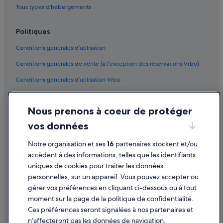
Tous types d'hébergements
Politiques
Conditions générales d’utilisation
Conditions générales de vente (à l’exception des réservations Vrbo)
Conditions générales d’utilisation Vrbo
Accessibilité
Nous prenons à coeur de protéger
Protection des données
vos données
Cookies
Mentions légales / Nous contacter
Notre organisation et ses
16
partenaires stockent et/ou
accèdent à des informations, telles que les identifiants
Directives de contenu et signalement de contenus
uniques de cookies pour traiter les données
personnelles, sur un appareil. Vous pouvez accepter ou
Aide
gérer vos préférences en cliquant ci-dessous ou à tout
moment sur la page de la politique de confidentialité.
Assistance
Ces préférences seront signalées à nos partenaires et
Modifier ou annuler votre réservation
n’affecteront pas les données de navigation.