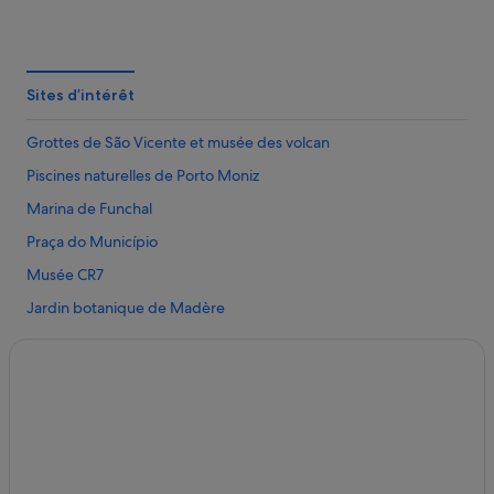
Madère : hôtels Hôtels de luxe
Porto Moniz : hôtels Hôtels-boutiques
Arco da Calheta : hôtels
Sites d’intérêt
Porto Moniz : hôtels Hôtels avec parking
Grottes de São Vicente et musée des volcan
Madère : hôtels Hôtels tout compris
Piscines naturelles de Porto Moniz
Madère : hôtels 5 étoiles
Marina de Funchal
Madère : hôtels Hôtels avec parc aquatique
Praça do Município
Madère : hôtels Hôtels-boutiques
Musée CR7
Madère : hôtels Hôtels avec centre de fitness
Jardin botanique de Madère
Madère : Résidences de vacances
Plage de Seixal
Madère : hôtels Hôtels avec spa
Complexe balnéaire de Lido
Madère : hôtels Hôtels familiaux
Pico do Ariero
Madère : Appart’hôtels
Plage Formosa
São Vicente : hôtels
Cabo Girao
Madère : hôtels Pestana Group