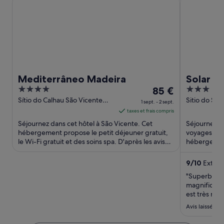
Mediterrâneo Madeira
Solar d
4
Le
3
85 €
out
prix
out
Sítio do Calhau São Vicente
Sitio do Ser
1 sept. - 2 sept.
Madeira
of
est
of
taxes et frais compris
5
de 85 €
5
Séjournez dans cet hôtel à São Vicente. Cet
Séjournez da
par
hébergement propose le petit déjeuner gratuit,
voyages d'af
le Wi-Fi gratuit et des soins spa. D'après les avis
nuit
hébergement
reçus, nos clients ...
le Wi-Fi grat
du 1
sept.
9
/
10
Extraor
au 2
"Superbe hô
sept..
magnifique, 
est très re
par la suite
Avis laissé le 
ventilateur 
simple mais 