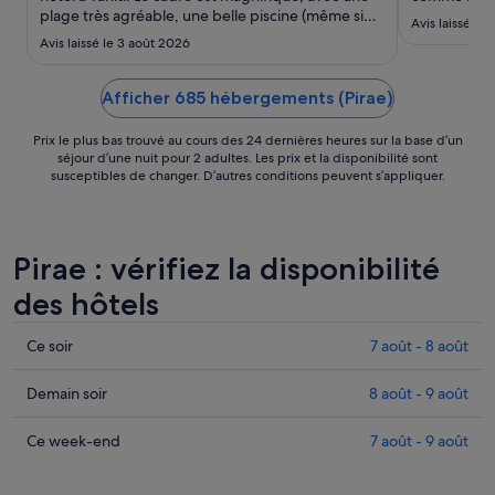
août.
plage très agréable, une belle piscine (même si
Avis laissé le 
l’eau était un peu fraîche lors de notre passage) et
Avis laissé le 3 août 2026
des jardins absolument remarquables, très bien
entretenus. L’ensemble de l’établissement est
soigneusement ..."
Afficher 685 hébergements (Pirae)
Prix le plus bas trouvé au cours des 24 dernières heures sur la base d’un
séjour d’une nuit pour 2 adultes. Les prix et la disponibilité sont
susceptibles de changer. D’autres conditions peuvent s’appliquer.
Pirae : vérifiez la disponibilité
des hôtels
Consulter
Ce soir
7 août - 8 août
les
prix
Consulter
Demain soir
8 août - 9 août
à
les
Pirae
prix
Consulter
Ce week-end
7 août - 9 août
pour
à
les
cette
Pirae
prix