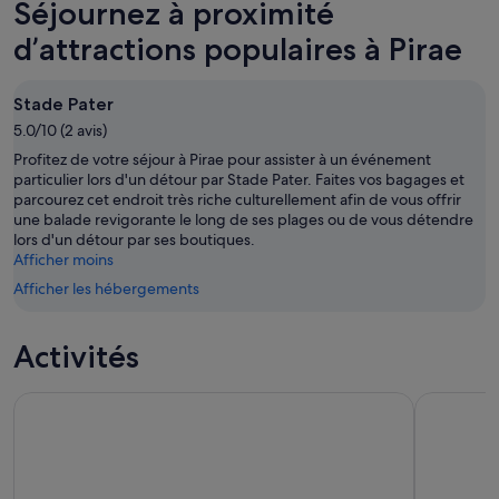
Séjournez à proximité
nuit,
pour
à
7
demain
Pirae
d’attractions populaires à Pirae
août
soir,
pour
-
8
ce
Stade Pater
8
août
week-
août
5.0/10 (2 avis)
-
end,
9
7
Profitez de votre séjour à Pirae pour assister à un événement
août
août
particulier lors d'un détour par Stade Pater. Faites vos bagages et
parcourez cet endroit très riche culturellement afin de vous offrir
-
une balade revigorante le long de ses plages ou de vous détendre
9
lors d'un détour par ses boutiques.
août
Afficher moins
Afficher les hébergements
Activités
Tahiti Island Highlights – Excursion privée à terre d’une dem
Excursion d