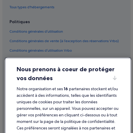
Tous types d'hébergements
Politiques
Conditions générales d’utilisation
Conditions générales de vente (à l’exception des réservations Vrbo)
Conditions générales d’utilisation Vrbo
Accessibilité
Nous prenons à coeur de protéger
Protection des données
vos données
Cookies
Mentions légales / Nous contacter
Notre organisation et ses
16
partenaires stockent et/ou
accèdent à des informations, telles que les identifiants
Directives de contenu et signalement de contenus
uniques de cookies pour traiter les données
personnelles, sur un appareil. Vous pouvez accepter ou
Aide
gérer vos préférences en cliquant ci-dessous ou à tout
moment sur la page de la politique de confidentialité.
Assistance
Ces préférences seront signalées à nos partenaires et
Modifier ou annuler votre réservation