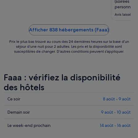
août.
(soirées plag
personnel, l
tout ce qui 
Avis laissé le 
top et très 
Afficher 838 hébergements (Faaa)
Prix le plus bas trouvé au cours des 24 dernières heures sur la base d’un
séjour d’une nuit pour 2 adultes. Les prix et la disponibilité sont
susceptibles de changer. D’autres conditions peuvent s’appliquer.
Faaa : vérifiez la disponibilité
des hôtels
Consulter
Ce soir
8 août - 9 août
les
prix
Consulter
Demain soir
9 août - 10 août
à
les
Faaa
prix
Consulter
Le week-end prochain
14 août - 16 août
pour
à
les
cette