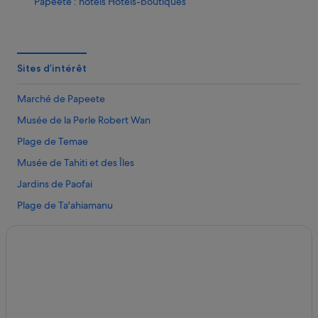
Papeete : hôtels Hôtels-boutiques
Papeete : hôtels
Papeete : hôtels Hôtels pas chers
Punaauia : hôtels
Sites d’intérêt
Place Jacques Chirac : hôtels à proximité
Marché de Papeete
Temple chinois Kanti : hôtels à proximité
Musée de la Perle Robert Wan
Plage de Temae
Musée de Tahiti et des Îles
Jardins de Paofai
Plage de Ta'ahiamanu
Terminal de ferry de Papeete
Plage de Vaiava
Club de golf Moorea Green Pearl
Mont Orohena
Jardin d’eau de Vaipahi