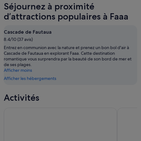
Faaa
prix
Séjournez à proximité
nuit,
pour
à
8
demain
Faaa
d’attractions populaires à Faaa
août
soir,
pour
-
9
le
Cascade de Fautaua
9
août
week-
août
8.4/10 (37 avis)
-
end
10
prochain,
Entrez en communion avec la nature et prenez un bon bol d'air à
août
14
Cascade de Fautaua en explorant Faaa. Cette destination
romantique vous surprendra par la beauté de son bord de mer et
août
de ses plages.
-
Afficher moins
16
Afficher les hébergements
août
Activités
Tahiti Island Highlights – Excursion privée à terre d’une dem
Excursion d