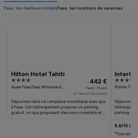
Faaa : les meilleurs hôtels
Faaa : les locations de vacances
Hilton Hotel Tahiti
InterContine
Hilton Hotel Tahiti
InterCon
4
Le
4
442 €
by IHG
out
prix
out
Auae Faaa Faaa Windward
Pointe Tata 
9 août - 10 août
Islands
of
est
of
taxes et frais compris
5
de 442 €
5
Séjournez dans ce complexe touristique avec spa
Séjournez da
par
à Faaa. Cet hébergement propose un parking
hébergement
gratuit, un spa proposant des soins complets et 4
nuit
parking grat
des restaurants. ...
D'après les a
du 9
août
8,8
/
10
Excel
au 10
"Tout est top