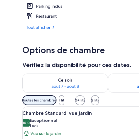
Parking inclus
Vue depuis l
Restaurant
Tout afficher
Options de chambre
Vérifiez la disponibilité pour ces dates.
Vérifier la disponibilité pour ce soir août 7 - août 8
Vérifier la di
Ce soir
août 7 - août 8
a
Filtres
Toutes les chambres
1 lit
3+ lits
2 lits
disponibles
Afficher
Une chambre d’hôtel avec un lit
pour
6
Chambre Standard, vue jardin
toutes
les
Exceptionnel
les
10,0
chambres
10,0 sur 10
(1 avis)
1 avis
photos
Vue sur le jardin
pour