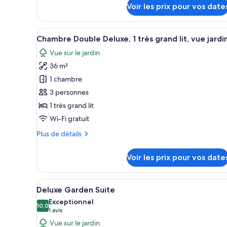
détails
Voir les prix pour vos date
Sea
sur
le
View
type
Afficher
Une chambre à coucher avec un
13
de
Chambre Double Deluxe, 1 très grand lit, vue jardi
toutes
chambre
Vue sur le jardin
Suite
les
King,
36 m²
photos
Sea
pour
1 chambre
View
ce
3 personnes
type
1 très grand lit
de
Wi-Fi gratuit
chambre :
Plus
Plus de détails
Chambre
de
Double
détails
Voir les prix pour vos date
Deluxe,
sur
le
1
type
Afficher
Un lit bien fait, agrémenté d’u
très
6
de
Deluxe Garden Suite
toutes
grand
chambre
Exceptionnel
Chambre
les
10,0
lit,
10,0 sur 10
(1 avis)
1 avis
Double
photos
vue
Vue sur le jardin
Deluxe,