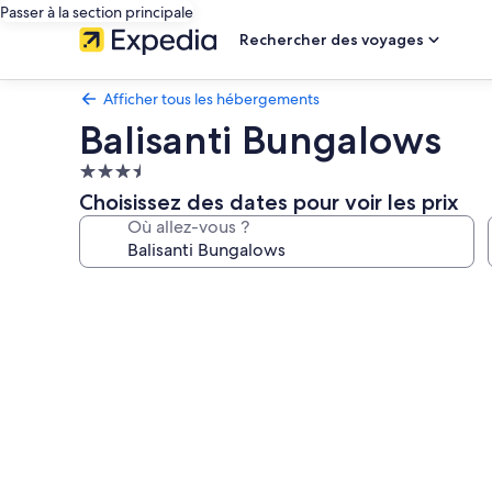
Passer à la section principale
Rechercher des voyages
Afficher tous les hébergements
Balisanti Bungalows
Hébergement
3.5 étoiles
Choisissez des dates pour voir les prix
Où allez-vous ?
Galerie
photos
de
l’hébergement
Balisanti
Bungalows