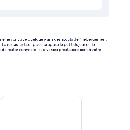
sserie ne sont que quelques-uns des atouts de l'hébergement
Le restaurant sur place propose le petit déjeuner, le
 de rester connecté, et diverses prestations sont à votre
ment) et barbecues
istiques ou l'achat de billets et coffre-fort à la réception
Candi Beach Resort and Spa
Amarta Beach Cottage
tées d'atouts confort comme un système de réglage de la
accès Wi-Fi à Internet gratuit et un coffre-fort.