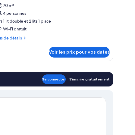
our
each
70 m²
e
cess)
4 personnes
ype
1 lit double et 2 lits 1 place
e
Wi-Fi gratuit
hambre :
hambre
us
us de détails
miliale,
tails
ue
Voir les prix pour vos dates
r
rdin
pe
ambre
Se connecter
S’inscrire gratuitement
ambre
miliale,
e
rdin