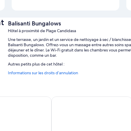
t
Balisanti Bungalows
Hôtel à proximité de Plage Candidasa
Une terrasse, un jardin et un service de nettoyage à sec / blanchi
Balisanti Bungalows. Offrez-vous un massage entre autres soins spa. 
déjeuner et le dîner. Le Wi-Fi gratuit dans les chambres vous permet
disposition, comme un bar.
Autres petits plus de cet hôtel :
Informations sur les droits d’annulation
Piscine en plein air avec chaises longues
Parking en libre-service gratuit
Location de vélos, navette vers et depuis l'aéroport (en supplé
Une consigne à bagages, service d'assistance pour les visites tour
andidasa
Nirwana Beach & Resort
Caractéristiques des chambres
Toutes les chambres de l'hébergement Balisanti Bungalows sont do
climatisation, en plus d'autres services et équipements, notamment l'
Autres équipements présents dans toutes les chambres :