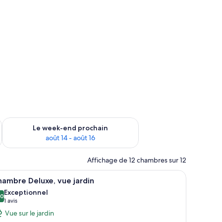
-end août 7 - août 9
Vérifier la disponibilité pour le week-end prochain août 14 - a
Le week-end prochain
août 14 - août 16
Affichage de 12 chambres sur 12
eur.
zone de sièges couverte, comprenant deux chaises blanches et une petite ta
fficher
Une chambre à coucher avec un lit, des rideau
6
ambre Deluxe, vue jardin
outes
Exceptionnel
s
,0
0,0 sur 10
(1 avis)
1 avis
hotos
Vue sur le jardin
our