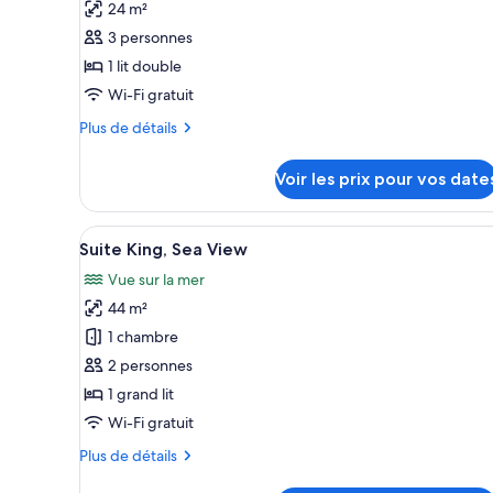
24 m²
ce
3 personnes
type
1 lit double
de
Wi-Fi gratuit
chambre :
Chambre
Plus
Plus de détails
Standard,
de
détails
vue
Voir les prix pour vos date
sur
jardin
le
type
Afficher
Une salle de bain moderne avec
12
de
Suite King, Sea View
toutes
chambre
Vue sur la mer
Chambre
les
Standard,
44 m²
photos
vue
pour
1 chambre
jardin
ce
2 personnes
type
1 grand lit
de
Wi-Fi gratuit
chambre :
Plus
Plus de détails
Suite
de
King,