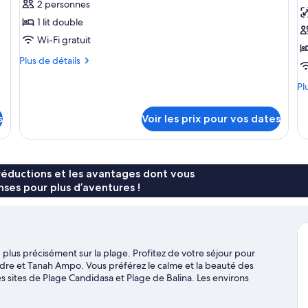
pour
p
2 personnes
(B
ce
c
Ac
1 lit double
type
t
Wi-Fi gratuit
de
d
Plus
Plus de détails
chambre :
c
de
Chambre
C
détails
Pl
Pl
sur
Double
Fa
de
le
dé
Deluxe,
v
s
Voir les prix pour vos dates
type
su
vue
ja
de
le
baie
chambre
ty
Chambre
de
Double
ch
réductions et les avantages dont vous
Deluxe,
Ch
ses pour plus d’aventures !
vue
Fa
baie
vu
ja
lus précisément sur la plage. Profitez de votre séjour pour
dre et Tanah Ampo. Vous préférez le calme et la beauté des
s sites de Plage Candidasa et Plage de Balina. Les environs
au, comme le snorkeling et la pêche.
Consultez notre guide de