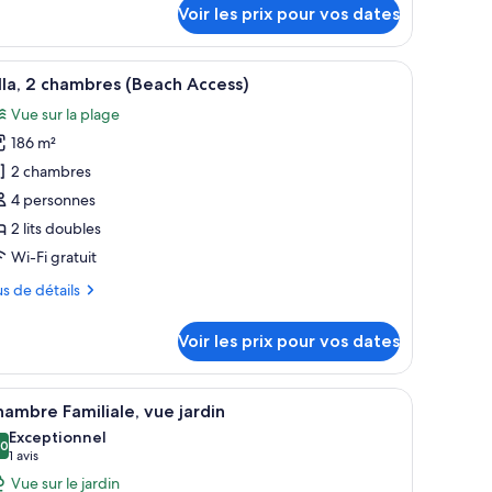
Voir les prix pour vos dates
ue
pe
er
en tuiles, des portes en bois et un toit de chaume au-dessus d’un espace amé
fficher
Une chambre à coucher avec un lit, un bureau
ambre
7
lla, 2 chambres (Beach Access)
ite
outes
miliale,
Vue sur la plage
s
e
186 m²
hotos
r
our
2 chambres
e
4 personnes
ype
2 lits doubles
e
Wi-Fi gratuit
hambre :
us
us de détails
lla,
tails
Voir les prix pour vos dates
hambres
r
Beach
pe
t murale au-dessus.
 en bois, une chaise en osier et une table en verre avec un dessous de verre.
fficher
Une chambre à coucher avec un lit en bois, du 
ccess)
14
ambre Familiale, vue jardin
outes
ambre
Exceptionnel
la,
s
,0
0,0 sur 10
(1 avis)
1 avis
hotos
Vue sur le jardin
ambres