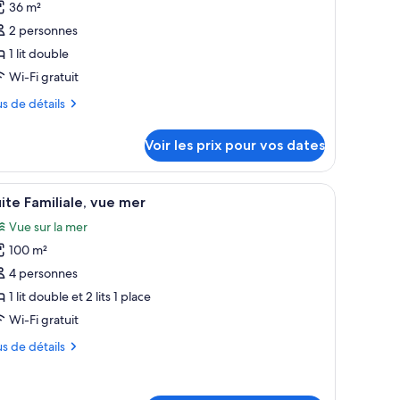
36 m²
e
2 personnes
ype
1 lit double
e
Wi-Fi gratuit
hambre :
hambre
us
us de détails
eluxe,
tails
ue
Voir les prix pour vos dates
r
rdin
pe
o en bois, un lavabo blanc et des toilettes.
fficher
Une pièce avec un mur en briques, deux bancs
11
ite Familiale, vue mer
outes
ambre
Vue sur la mer
ambre
s
luxe,
100 m²
hotos
e
our
4 personnes
rdin
e
1 lit double et 2 lits 1 place
ype
Wi-Fi gratuit
e
us
us de détails
hambre :
uite
tails
r
miliale,