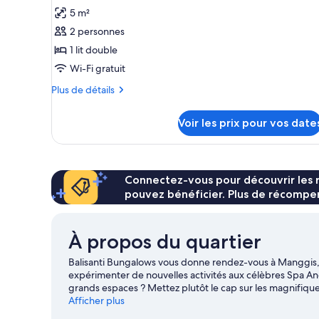
pour
jardin
1
5 m²
ce
très
2 personnes
grand
type
lit,
1 lit double
de
vue
Wi-Fi gratuit
chambre :
jardin
Deluxe
Plus
Plus de détails
Garden
de
détails
Suite
Voir les prix pour vos date
sur
le
type
de
chambre
Connectez-vous pour découvrir les 
Deluxe
pouvez bénéficier. Plus de récompen
Garden
Suite
À propos du quartier
Balisanti Bungalows vous donne rendez-vous à Manggis, p
expérimenter de nouvelles activités aux célèbres Spa An
grands espaces ? Mettez plutôt le cap sur les magnifique
débordent d'activités à pratiquer dans ou au bord de l'e
Afficher plus
voyage sur Manggis