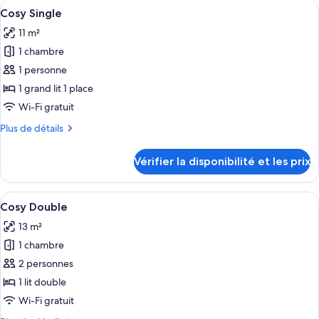
Afficher
Une chambre d’hôtel avec un lit, un bu
5
King
de
Cosy Single
toutes
chambre
Studio
11 m²
Deluxe
les
King
1 chambre
photos
Studio
pour
1 personne
ce
1 grand lit 1 place
type
Wi-Fi gratuit
de
Plus
Plus de détails
chambre :
de
Cosy
détails
Vérifier la disponibilité et les prix
sur
Single
le
type
Afficher
Literie de qualité supérieure, rideaux 
4
de
Cosy Double
toutes
chambre
13 m²
Cosy
les
Single
1 chambre
photos
pour
2 personnes
ce
1 lit double
type
Wi-Fi gratuit
de