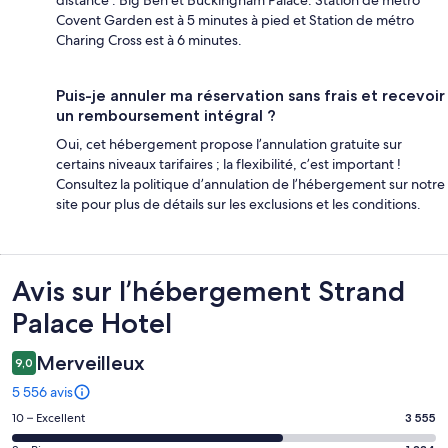
distance : Big Ben et Buckingham Palace. Station de métro
Covent Garden est à 5 minutes à pied et Station de métro
Charing Cross est à 6 minutes.
Puis-je annuler ma réservation sans frais et recevoir
un remboursement intégral ?
Oui, cet hébergement propose l’annulation gratuite sur
certains niveaux tarifaires ; la flexibilité, c’est important !
Consultez la politique d’annulation de l’hébergement sur notre
site pour plus de détails sur les exclusions et les conditions.
Avis
Avis sur l’hébergement Strand
Palace Hotel
Merveilleux
9,0
5 556 avis
Note
10 – Excellent
3 555
des