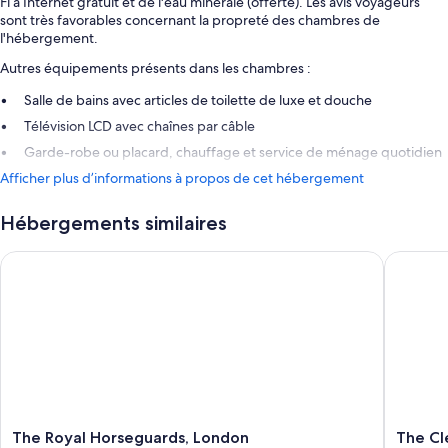
Fi à Internet gratuit et de l'eau minérale (offerte). Les avis voyageurs
sont très favorables concernant la propreté des chambres de
l'hébergement.
Autres équipements présents dans les chambres :
Salle de bains avec articles de toilette de luxe et douche
Télévision LCD avec chaînes par câble
Garde-robe ou placard, chauffage et service de ménage quotidien
Afficher plus d’informations à propos de cet hébergement
Hébergements similaires
The Royal Horseguards, London
The Cler
The
The
The Royal Horseguards, London
The Cl