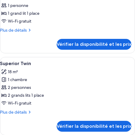
Double
pour
1 personne
ce
1 grand lit 1 place
type
Wi-Fi gratuit
de
Plus
Plus de détails
chambre :
de
Superior
détails
Vérifier la disponibilité et les prix
sur
Single
le
type
Afficher
Une chambre d’hôtel avec deux lits, u
5
de
Superior Twin
toutes
chambre
18 m²
Superior
les
Single
1 chambre
photos
pour
2 personnes
ce
2 grands lits 1 place
type
Wi-Fi gratuit
de
Plus
Plus de détails
chambre :
de
Superior
détails
Vérifier la disponibilité et les prix
sur
Twin
le