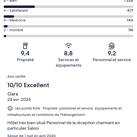
Note
8 – Bien
1 334
voyageurs
des
de 10
Note
6 – Satisfaisant
417
voyageurs
(Excellent),
des
de 8
Note
4 – Médiocre
140
d’après 3555 avis
voyageurs
(Bien),
des
sur 5556.
de 6
Note
2 – Horrible
110
d’après 1334 avis
voyageurs
(Satisfaisant),
des
sur 5556.
de 4
d’après 417 avis
voyageurs
(Médiocre),
sur 5556.
de 2
d’après 140 avis
9,4
8,8
9,2
(Horrible),
sur 5556.
Propreté
Services et
Personnel et service
d’après 110 avis
équipements
sur 5556.
Avis
Avis vérifié
10/10 Excellent
Clara
24 avr. 2026
Les points forts : Propreté, personnel et service, équipements et
infrastructures et conditions de l’hébergement
Hôtel très bien situé Personnel de la réception charmant en
particulier Saloni
Séjour de 1 nuit en avril 2026