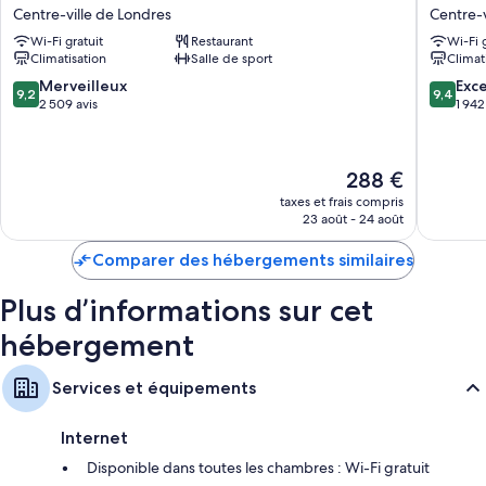
Royal
Clermon
Centre-ville de Londres
Centre-v
Horseguards,
London,
Wi-Fi gratuit
Restaurant
Wi-Fi 
London
Charing
Climatisation
Salle de sport
Climat
Centre-
Cross
ville
Centre-
9.2
9.4
Merveilleux
Exc
9,2
9,4
de
ville
sur
sur
2 509 avis
1 942
Londres
de
10,
10,
Londres
Merveilleux,
Exceptio
2 509 avis
1 942 avi
Le
288 €
nouveau
taxes et frais compris
prix
23 août - 24 août
est
de
Comparer des hébergements similaires
288 €
Plus d’informations sur cet
hébergement
Services et équipements
Internet
Disponible dans toutes les chambres : Wi-Fi gratuit