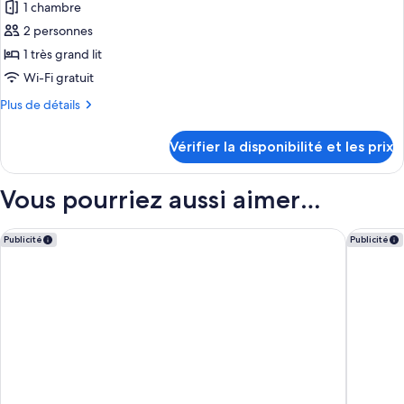
Double
1 chambre
photos
Room
pour
2 personnes
ce
1 très grand lit
type
Wi-Fi gratuit
de
Plus
Plus de détails
chambre :
de
Superior
détails
Vérifier la disponibilité et les prix
sur
King
le
View
type
Vous pourriez aussi aimer…
de
chambre
Superior
Aloft by Marriott London Excel
Citi Hot
Publicité
Publicité
King
View