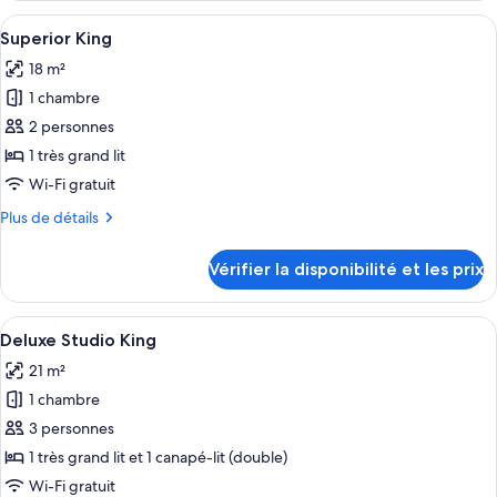
type
Afficher
Une chambre d’hôtel moderne avec un g
4
de
Superior King
toutes
chambre
18 m²
Superior
les
Twin
1 chambre
photos
pour
2 personnes
ce
1 très grand lit
type
Wi-Fi gratuit
de
Plus
Plus de détails
chambre :
de
Superior
détails
Vérifier la disponibilité et les prix
sur
King
le
type
Afficher
Une chambre d’hôtel avec un grand lit
5
de
Deluxe Studio King
toutes
chambre
21 m²
Superior
les
King
1 chambre
photos
pour
3 personnes
ce
1 très grand lit et 1 canapé-lit (double)
type
Wi-Fi gratuit