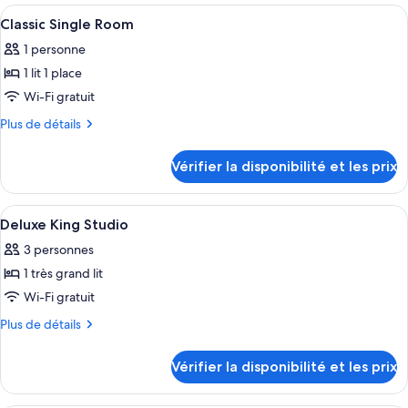
Classic
type
Afficher
Literie de qualité supérieure, rideaux 
4
Double
de
Classic Single Room
toutes
chambre
Room
1 personne
Classic
les
Double
1 lit 1 place
photos
Room
pour
Wi-Fi gratuit
ce
Plus
Plus de détails
type
de
détails
de
Vérifier la disponibilité et les prix
sur
chambre :
le
Classic
type
Afficher
Une chambre d’hôtel avec un grand lit
7
Single
de
Deluxe King Studio
toutes
chambre
Room
3 personnes
Classic
les
Single
1 très grand lit
photos
Room
pour
Wi-Fi gratuit
ce
Plus
Plus de détails
type
de
détails
de
Vérifier la disponibilité et les prix
sur
chambre :
le
Deluxe
type