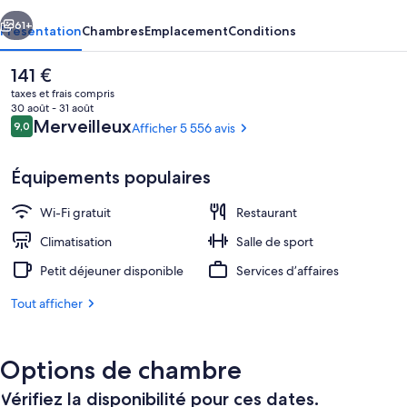
cédent
Suivant
61+
Présentation
Chambres
Emplacement
Conditions
Le
141 €
prix
taxes et frais compris
actuel
30 août - 31 août
est
Avis
Merveilleux
9,0
Afficher 5 556 avis
9,0 sur 10
de
voyageurs
141 €.
Équipements populaires
Wi-Fi gratuit
Restaurant
Petit déjeuner, déjeuner et dîner servis
Climatisation
Salle de sport
Petit déjeuner disponible
Services d’affaires
Tout afficher
Options de chambre
Vérifiez la disponibilité pour ces dates.