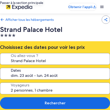
Passer à la section principale
Obtenir l’appli
Afficher tous les hébergements
Strand Palace Hotel
Hébergement
4.0 étoiles
Choisissez des dates pour voir les prix
Où allez-vous ?
Dates
Voyageurs
Rechercher