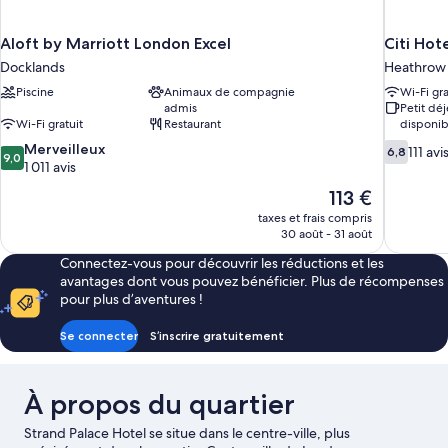
Aloft by Marriott London Excel
Citi Ho
Docklands
Heathrow 
Piscine
Animaux de compagnie
Wi-Fi gra
admis
Petit dé
Wi-Fi gratuit
Restaurant
disponib
9.0
6.8
Merveilleux
111 avi
6,8
9,0
sur
sur
1 011 avis
10,
10,
Le
113 €
Merveilleux,
111 avis
nouveau
taxes et frais compris
1 011 avis
prix
30 août - 31 août
est
Connectez-vous pour découvrir les réductions et les
de
avantages dont vous pouvez bénéficier. Plus de récompenses
113 €
pour plus d’aventures !
Se connecter
S’inscrire gratuitement
À propos du quartier
Strand Palace Hotel se situe dans le centre-ville, plus