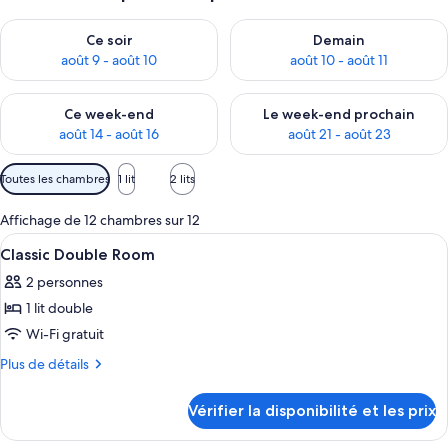
Vérifier la disponibilité pour ce soir août 9 - août 10
Vérifier la disponibilité pour 
Ce soir
Demain
août 9 - août 10
août 10 - août 11
Vérifier la disponibilité pour ce week-end août 14 - août 16
Vérifier la disponibilité pour
Ce week-end
Le week-end prochain
août 14 - août 16
août 21 - août 23
Filtres
Toutes les chambres
1 lit
2 lits
disponibles
pour
Affichage de 12 chambres sur 12
les
Afficher
Une chambre d’hôtel avec un lit, une 
3
Classic Double Room
chambres
toutes
2 personnes
les
1 lit double
photos
pour
Wi-Fi gratuit
ce
Plus
Plus de détails
type
de
détails
de
Vérifier la disponibilité et les prix
sur
chambre :
le