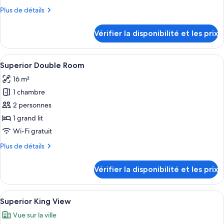
de
Plus
Plus de détails
chambre :
de
Deluxe
détails
Vérifier la disponibilité et les prix
sur
Studio
le
King
type
Afficher
Une chambre d’hôtel avec un grand lit
5
de
Superior Double Room
toutes
chambre
16 m²
Deluxe
les
Studio
1 chambre
photos
King
pour
2 personnes
ce
1 grand lit
type
Wi-Fi gratuit
de
Plus
Plus de détails
chambre :
de
Superior
détails
Vérifier la disponibilité et les prix
sur
Double
le
Room
type
Afficher
Une chambre d’hôtel avec un grand lit, 
5
de
Superior King View
toutes
chambre
Vue sur la ville
Superior
les