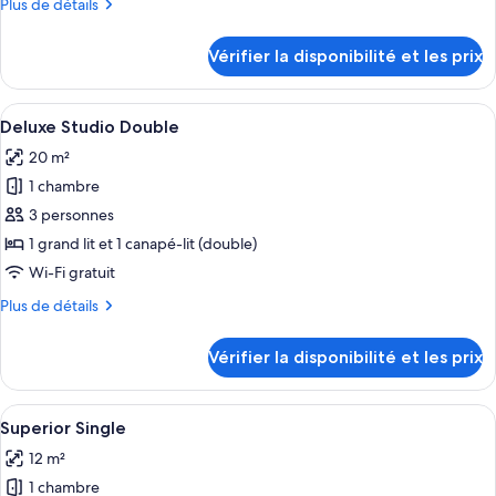
Plus
Plus de détails
chambre :
de
Cosy
détails
Vérifier la disponibilité et les prix
sur
Double
le
type
Afficher
Une chambre d’hôtel avec un grand lit,
6
de
Deluxe Studio Double
toutes
chambre
20 m²
Cosy
les
Double
1 chambre
photos
pour
3 personnes
ce
1 grand lit et 1 canapé-lit (double)
type
Wi-Fi gratuit
de
Plus
Plus de détails
chambre :
de
Deluxe
détails
Vérifier la disponibilité et les prix
sur
Studio
le
Double
type
Afficher
Une chambre d’hôtel avec un lit, une 
4
de
Superior Single
toutes
chambre
12 m²
Deluxe
les
Studio
1 chambre
photos