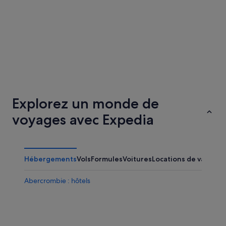
Sioux City
Kansas C
Explorez un monde de
voyages avec Expedia
Hébergements
Vols
Formules
Voitures
Locations de vacance
Abercrombie : hôtels