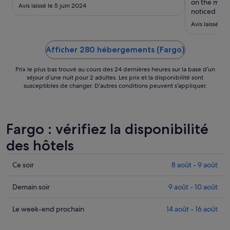
août.
on the most
Avis laissé le 5 juin 2024
noticed that
due to the c
Avis laissé le
shape (pot h
tough to ev
building ..."
Afficher 280 hébergements (Fargo)
Prix le plus bas trouvé au cours des 24 dernières heures sur la base d’un
séjour d’une nuit pour 2 adultes. Les prix et la disponibilité sont
susceptibles de changer. D’autres conditions peuvent s’appliquer.
Fargo : vérifiez la disponibilité
des hôtels
Consulter
Ce soir
8 août - 9 août
les
prix
Consulter
Demain soir
9 août - 10 août
à
les
Fargo
prix
Consulter
Le week-end prochain
14 août - 16 août
pour
à
les
cette