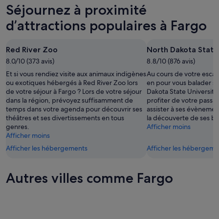
Fargo
prix
Séjournez à proximité
nuit,
pour
à
8
demain
Fargo
d’attractions populaires à Fargo
août
soir,
pour
-
9
le
Red River Zoo
North Dakota State
9
août
week-
août
8.0/10 (373 avis)
-
8.8/10 (876 avis)
end
10
prochain,
Et si vous rendiez visite aux animaux indigènes
Au cours de votre escap
août
14
ou exotiques hébergés à Red River Zoo lors
en pour vous balader su
de votre séjour à Fargo ? Lors de votre séjour
Dakota State University
août
dans la région, prévoyez suffisamment de
profiter de votre passa
-
temps dans votre agenda pour découvrir ses
assister à ses évènement
16
théâtres et ses divertissements en tous
la découverte de ses b
août
genres.
Afficher moins
Afficher moins
Afficher les hébergements
Afficher les hébergeme
Autres villes comme Fargo
Sioux City
Kansas C