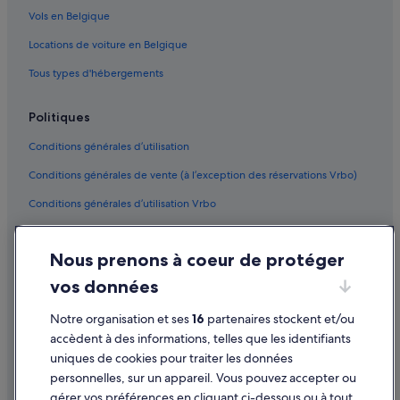
Vols en Belgique
Locations de voiture en Belgique
Tous types d'hébergements
Politiques
Conditions générales d’utilisation
Conditions générales de vente (à l’exception des réservations Vrbo)
Conditions générales d’utilisation Vrbo
Accessibilité
Nous prenons à coeur de protéger
Protection des données
vos données
Cookies
Mentions légales / Nous contacter
Notre organisation et ses
16
partenaires stockent et/ou
accèdent à des informations, telles que les identifiants
Directives de contenu et signalement de contenus
uniques de cookies pour traiter les données
personnelles, sur un appareil. Vous pouvez accepter ou
Aide
gérer vos préférences en cliquant ci-dessous ou à tout