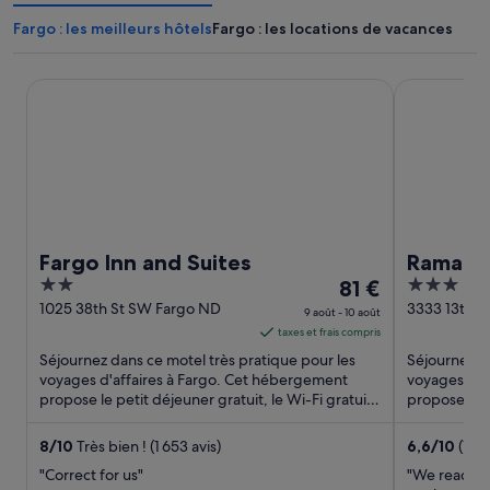
Fargo : les meilleurs hôtels
Fargo : les locations de vacances
Fargo Inn and Suites
Ramada by 
Fargo Inn and Suites
Ramada
2
Le
3
81 €
out
prix
out
1025 38th St SW Fargo ND
3333 13th A
9 août - 10 août
of
est
of
taxes et frais compris
5
de 81 €
5
Séjournez dans ce motel très pratique pour les
Séjournez da
par
voyages d'affaires à Fargo. Cet hébergement
voyages d'a
propose le petit déjeuner gratuit, le Wi-Fi gratuit
nuit
propose le p
et un parking ...
et un parking
du 9
août
8
/
10
Très bien ! (1 653 avis)
6,6
/
10
(1 82
au 10
"Correct for us"
"We read re