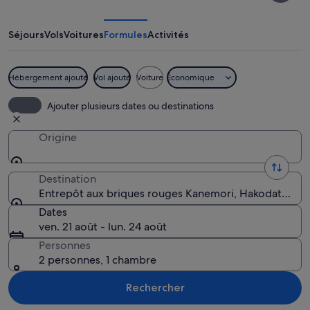
briques
rouges
Séjours
Vols
Voitures
Formules
Activités
Kanemori
Hébergement ajouté
Vol ajouté
Voiture
Économique
Un bâtiment en briques rouges, avec de
Ajouter plusieurs dates ou destinations
Origine
Destination
Entrepôt aux briques rouges Kanemori, Hakodate, Pr
Dates
ven. 21 août - lun. 24 août
Personnes
2 personnes, 1 chambre
Rechercher