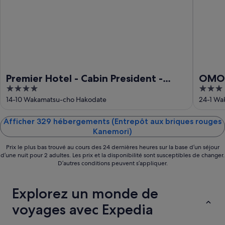
-
9
août
Premier Hotel - Cabin President -
OMO5
4
3
Hakodate
out
out
14-10 Wakamatsu-cho Hakodate
24-1 Wa
of
of
5
5
Afficher 329 hébergements (Entrepôt aux briques rouges
Kanemori)
Prix le plus bas trouvé au cours des 24 dernières heures sur la base d’un séjour
d’une nuit pour 2 adultes. Les prix et la disponibilité sont susceptibles de changer.
D’autres conditions peuvent s’appliquer.
Explorez un monde de
voyages avec Expedia