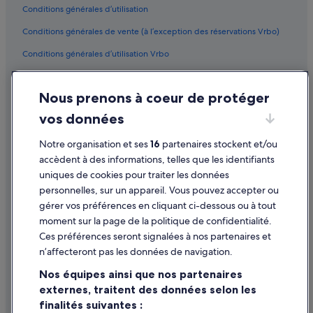
Conditions générales d’utilisation
Conditions générales de vente (à l’exception des réservations Vrbo)
Conditions générales d’utilisation Vrbo
Accessibilité
Nous prenons à coeur de protéger
Protection des données
vos données
Cookies
Notre organisation et ses
16
partenaires stockent et/ou
Mentions légales / Nous contacter
accèdent à des informations, telles que les identifiants
Directives de contenu et signalement de contenus
uniques de cookies pour traiter les données
personnelles, sur un appareil. Vous pouvez accepter ou
Aide
gérer vos préférences en cliquant ci-dessous ou à tout
moment sur la page de la politique de confidentialité.
Assistance
Ces préférences seront signalées à nos partenaires et
Modifier ou annuler votre réservation
n’affecteront pas les données de navigation.
Processus et délais de remboursement
Nos équipes ainsi que nos partenaires
externes, traitent des données selon les
Réserver un vol en utilisant un crédit de la compagnie aérienne
finalités suivantes :
Documents de voyage internationaux