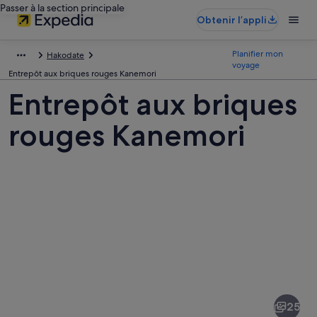
Passer à la section principale
Obtenir l’appli
Planifier mon
Hakodate
voyage
Entrepôt aux briques rouges Kanemori
Entrepôt aux briques
rouges Kanemori
Photos
de
Entrepôt
25
aux