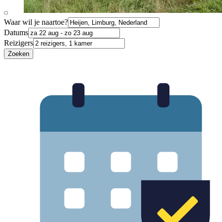
Waar wil je naartoe?
Datums
Reizigers
Zoeken