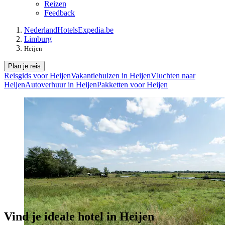
Reizen
Feedback
Nederland
Hotels
Expedia.be
Limburg
Heijen
Plan je reis
Reisgids voor Heijen
Vakantiehuizen in Heijen
Vluchten naar
Heijen
Autoverhuur in Heijen
Pakketten voor Heijen
Vind je ideale hotel in Heijen