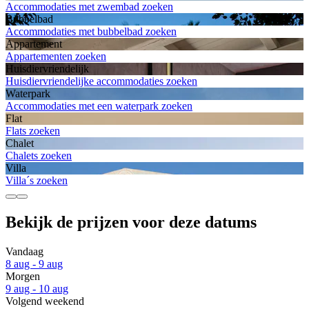
Accommodaties met zwembad zoeken
Bubbelbad
Accommodaties met bubbelbad zoeken
Appartement
Appartementen zoeken
Huisdiervriendelijk
Huisdiervriendelijke accommodaties zoeken
Waterpark
Accommodaties met een waterpark zoeken
Flat
Flats zoeken
Chalet
Chalets zoeken
Villa
Villa´s zoeken
Bekijk de prijzen voor deze datums
Vandaag
8 aug - 9 aug
Morgen
9 aug - 10 aug
Volgend weekend