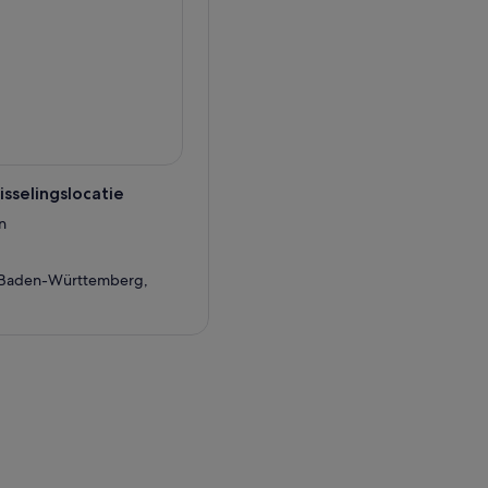
sselingslocatie
n
, Baden-Württemberg,