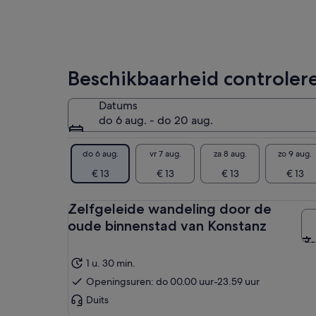
oor
his
Eck
exp
boe
Beschikbaarheid controler
ste
te
Datums
do 6 aug. - do 20 aug.
do 6 aug.
vr 7 aug.
za 8 aug.
zo 9 aug.
€ 13
€ 13
€ 13
€ 13
Zelfgeleide wandeling door de
oude binnenstad van Konstanz
1 u. 30 min.
Openingsuren: do 00.00 uur-23.59 uur
Duits