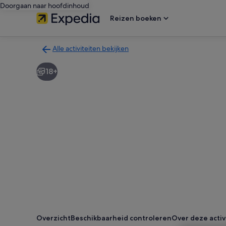
Doorgaan naar hoofdinhoud
Reizen boeken
Alle activiteiten bekijken
Terug
naar
18+
de
zoekresultatenpagina
voor
activiteiten
Overzicht
Beschikbaarheid controleren
Over deze activ