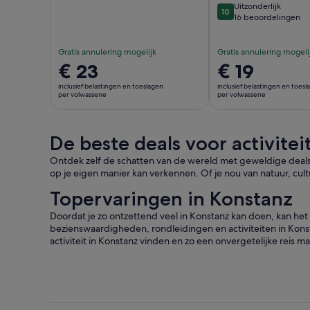
Uitzonderlijk
10
10 van 10
16 beoordelingen
Gratis annulering mogelijk
Gratis annulering mogeli
De
€ 23
De
€ 19
prijs
prijs
inclusief belastingen en toeslagen
inclusief belastingen en toes
is
is
per volwassene
per volwassene
€ 23
€ 19
per
per
De beste deals voor activitei
volwassene
volwassene
Ontdek zelf de schatten van de wereld met geweldige deals v
op je eigen manier kan verkennen. Of je nou van natuur, cult
Topervaringen in Konstanz
Doordat je zo ontzettend veel in Konstanz kan doen, kan het
bezienswaardigheden, rondleidingen en activiteiten in Kons
activiteit in Konstanz vinden en zo een onvergetelijke reis m