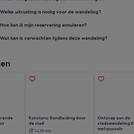
Welke uitrusting is nodig voor de wandeling?
Hoe kan ik mijn reservering annuleren?
Wat kan ik verwachten tijdens deze wandeling?
ten
durende
Konstanz: Rondleiding door
Ontsnap aan de
our
de stad
stadswandeling 
met puzzels
nt een nieuwe tab
Opent een nieuwe tab
Op
1 u 30 min