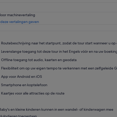
door machinevertaling
Opent
deze vertalingen geven
een
nieuwe
tab
Routebeschrijving naar het startpunt, zodat de tour start wanneer u op 
Levenslange toegang tot deze tour in het Engels vóór en na uw boeki
Offline toegang tot audio, kaarten en geodata
Flexibiliteit om op uw eigen tempo te verkennen met een zelfgeleide 
App voor Android en iOS
Smartphone en koptelefoon
Kaartjes voor alle attracties op de route
Baby's en kleine kinderen kunnen in een wandel- of kinderwagen mee
Hulpdieren toegestaan