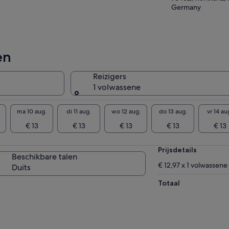
logsoverleving, lokale legendes en
Germany
torische architectuur, allemaal verteld door Jo
ardt, een ervaren gids met diepgaande
ertise in geschiedenis en cultuur. Ga op deze
iende reis door een van de meest pittoreske
en
den van Zuid-Duitsland, allemaal in uw eigen
mpo.
Reizigers
1 volwassene
ma 10 aug.
di 11 aug.
wo 12 aug.
do 13 aug.
vr 14 au
€ 13
€ 13
€ 13
€ 13
€ 13
Prijsdetails
Beschikbare talen
€ 12,97 x 1 volwassene
Duits
Totaal