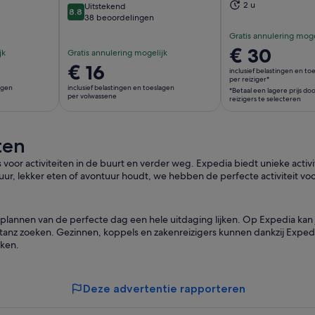
2 u
Uitstekend
8.8
8.8 van 10
38 beoordelingen
Gratis annulering moge
De
€ 30
jk
Gratis annulering mogelijk
prijs
De
€ 16
inclusief belastingen en to
is
per reiziger*
prijs
lagen
inclusief belastingen en toeslagen
*Betaal een lagere prijs d
€ 30
is
per volwassene
reizigers te selecteren
per
€ 16
reiziger*
per
*Betaal
ten
volwassene
een
oor activiteiten in de buurt en verder weg. Expedia biedt unieke activ
lagere
uur, lekker eten of avontuur houdt, we hebben de perfecte activiteit voo
prijs
door
meerdere
 plannen van de perfecte dag een hele uitdaging lijken. Op Expedia kan 
reizigers
tanz zoeken. Gezinnen, koppels en zakenreizigers kunnen dankzij Expedi
te
aken.
selecteren
Deze advertentie rapporteren