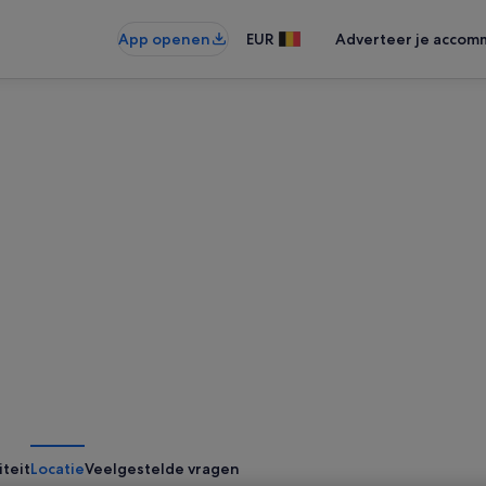
App openen
EUR
Adverteer je accom
iteit
Locatie
Veelgestelde vragen