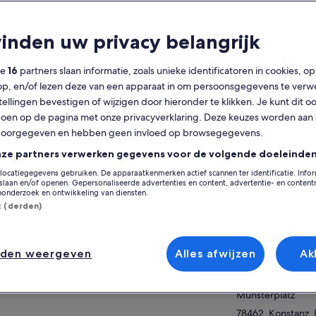
lgemeen
vinden uw privacy belangrijk
Gratis annulering
1 u 30 min
mogelijk
ze
16
partners slaan informatie, zoals unieke identificatoren in cookies, o
op, en/of lezen deze van een apparaat in om persoonsgegevens te verw
Mobiele voucher
Directe
stellingen bevestigen of wijzigen door hieronder te klikken. Je kunt dit o
bevestiging
en op de pagina met onze privacyverklaring. Deze keuzes worden aan
Meerdere talen
Op de k
doorgegeven en hebben geen invloed op browsegegevens.
nze partners verwerken gegevens voor de volgende doeleinden
erzicht
Locatie van activit
locatiegegevens gebruiken. De apparaatkenmerken actief scannen ter identificatie. Info
laan en/of openen. Gepersonaliseerde advertenties en content, advertentie- en conten
aar de charme van Konstanz tijdens deze
Gutmann-Brunne
onderzoek en ontwikkeling van diensten.
slepende wandeltocht door de oude stad.
Münsterplatz
st (derden)
in met het verkennen van het bijna 1000 jaar
78462, Konstanz
e Münster Unserer Lieben Frau en dwaal
er weergeven
Germany
r middeleeuwse steegjes met historische
nden weergeven
Alles afwijzen
Ak
zen zoals Hohe Haus en Haus Zum Goldenen
Verzamelpunt/inwi
en. Geniet van een mooie wandeling langs
Gutmann-Brunne
 Bodenmeer, waar u het iconische Imperia-
Münsterplatz
ld tegenkomt en zijn schandalige
chiedenis ontdekt. Duik in Konstanz's
78462, Konstanz