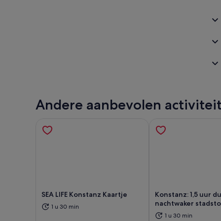
Andere aanbevolen activitei
SEA LIFE Konstanz Kaartje
Konstanz: 1,5 uur 
nachtwaker stadst
1 u 30 min
Opent een nieuwe tab
Ope
1 u 30 min