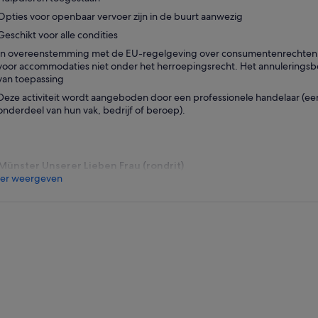
Opties voor openbaar vervoer zijn in de buurt aanwezig
Geschikt voor alle condities
In overeenstemming met de EU-regelgeving over consumentenrechten, va
voor accommodaties niet onder het herroepingsrecht. Het annuleringsbel
van toepassing
Deze activiteit wordt aangeboden door een professionele handelaar (een 
onderdeel van hun vak, bedrijf of beroep).
Münster Unserer Lieben Frau (rondrit)
er weergeven