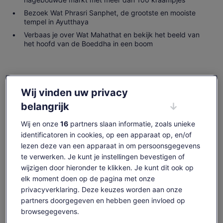
Bezoek Wat Phrasri Sanphet, de grootste en mooiste
tempel in Ayutthaya
Verbaas je over Wat Mahathat en bekijk het beeld van
het hoofd van de Boeddha in een boom
Beschikbaarheid
Wij vinden uw privacy
controleren
belangrijk
Wij en onze
16
partners slaan informatie, zoals unieke
Datums
identificatoren in cookies, op een apparaat op, en/of
ma. 10 aug - ma. 24 aug
lezen deze van een apparaat in om persoonsgegevens
Reizigers
te verwerken. Je kunt je instellingen bevestigen of
1 volwassene
wijzigen door hieronder te klikken. Je kunt dit ook op
elk moment doen op de pagina met onze
ma 10 aug.
di 11 aug.
wo 12 aug.
do 13 aug.
vr 1
privacyverklaring. Deze keuzes worden aan onze
partners doorgegeven en hebben geen invloed op
-
€ 39
€ 39
€ 39
€
browsegegevens.
Content op deze pagina is mogelijk geproduceerd