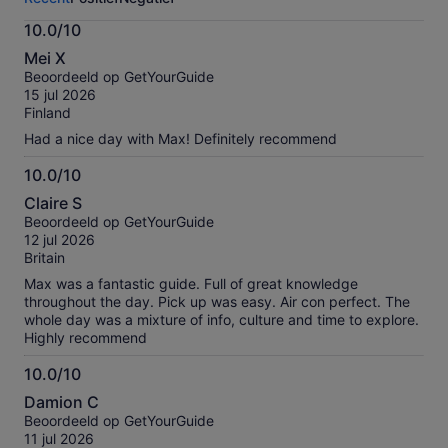
activiteit.
Meer
10.0/10
informatie
10.0
over
Mei X
van
onze
Beoordeeld op GetYourGuide
10
geverifieerde
15 jul 2026
beoordelingen
Finland
Had a nice day with Max! Definitely recommend
10.0/10
10.0
Claire S
van
Beoordeeld op GetYourGuide
10
12 jul 2026
Britain
Max was a fantastic guide. Full of great knowledge
throughout the day. Pick up was easy. Air con perfect. The
whole day was a mixture of info, culture and time to explore.
Highly recommend
10.0/10
10.0
Damion C
van
Beoordeeld op GetYourGuide
10
11 jul 2026