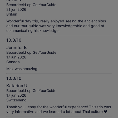
van
Beoordeeld op GetYourGuide
10
21 jun 2026
Britain
Wonderful day trip, really enjoyed seeing the ancient sites
and our tour guide was very knowledgeable and good at
communicating his knowledge.
10.0/10
10.0
Jennifer B
van
Beoordeeld op GetYourGuide
10
17 jun 2026
Canada
Max was amazing!
10.0/10
10.0
Katarina U
van
Beoordeeld op GetYourGuide
10
17 jun 2026
Switzerland
Thank you Jenny for the wonderful experience! This trip was
very informative and we learned a lot about Thai culture ❤️