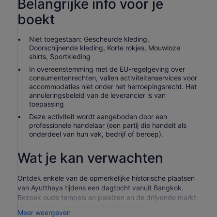
Belangrijke info voor je
boekt
Niet toegestaan: Gescheurde kleding,
Doorschijnende kleding, Korte rokjes, Mouwloze
shirts, Sportkleding
In overeenstemming met de EU-regelgeving over
consumentenrechten, vallen activiteitenservices voor
accommodaties niet onder het herroepingsrecht. Het
annuleringsbeleid van de leverancier is van
toepassing
Deze activiteit wordt aangeboden door een
professionele handelaar (een partij die handelt als
onderdeel van hun vak, bedrijf of beroep).
Wat je kan verwachten
Ontdek enkele van de opmerkelijke historische plaatsen
van Ayutthaya tijdens een dagtocht vanuit Bangkok.
Bezoek oude tempels en paleizen en de drijvende markt
van Ayothaya met een deskundige gids.
Meer weergeven
Na een ontmoeting in Bangkok in de ochtend, begin je