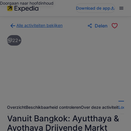
Doorgaan naar hoofdinhoud
Download de app
Alle activiteiten bekijken
Delen
Terug
naar
22+
de
zoekresultatenpagina
voor
activiteiten
Overzicht
Beschikbaarheid controleren
Over deze activiteit
Locati
Vanuit Bangkok: Ayutthaya &
Ayothaya Drijvende Markt