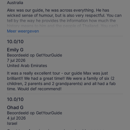
Australia
Alex was our guide, he was across everything. He has
wicked sense of humour, but is also very respectful. You can
tell by the way he provides the information how much the
history means to him and the people of Thailand. You can’t
help but be drawn in and wanting to know more. The
Meer weergeven
temples are amazing and the floating market was good
10.0/10
experience. It was a hot day so the transport was great with
10.0
the AC on. You really should do this tour..
Emily G
van
Beoordeeld op GetYourGuide
10
7 jul 2026
United Arab Emirates
It was a really excellent tour - our guide Max was just
brilliant!! We had a great time!! We were a family of six (2
children, 2 parents and 2 grandparents) and all had a fab
time. Would def recommend!
10.0/10
10.0
Ohad G
van
Beoordeeld op GetYourGuide
10
4 jul 2026
Israel