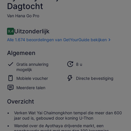
Dagtocht
Van Hana Go Pro
Beoordelingen
Uitzonderlijk
9,4
9,4 op 10 –
Alle 1.674 beoordelingen van GetYourGuide bekijken
Uitzonderlijk
Algemeen
9.4
9.4 van 10
Alle 1.674
Gratis annulering
8 u
beoordelingen
mogelijk
van
GetYourGuide
Mobiele voucher
Directe bevestiging
bekijken
Meerdere talen
Overzicht
Verken Wat Yai Chaimongkhon tempel die meer dan 600
jaar oud is, gebouwd door koning U-Thon
Wandel over de Ayothaya drijvende markt, een
nagebouwde markt met meer dan 100 kraampjes