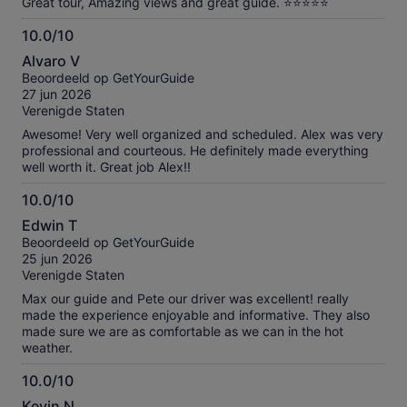
Great tour, Amazing views and great guide. ⭐️⭐️⭐️⭐️⭐️
10.0/10
10.0
Alvaro V
van
Beoordeeld op GetYourGuide
10
27 jun 2026
Verenigde Staten
Awesome! Very well organized and scheduled. Alex was very
professional and courteous. He definitely made everything
well worth it. Great job Alex!!
10.0/10
10.0
Edwin T
van
Beoordeeld op GetYourGuide
10
25 jun 2026
Verenigde Staten
Max our guide and Pete our driver was excellent! really
made the experience enjoyable and informative. They also
made sure we are as comfortable as we can in the hot
weather.
10.0/10
10.0
Kevin N