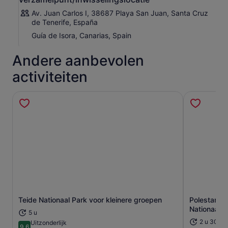
Av. Juan Carlos I, 38687 Playa San Juan, Santa Cruz
de Tenerife, España
Guía de Isora, Canarias, Spain
Andere aanbevolen
activiteiten
Teide Nationaal Park voor kleinere groepen
Polestar SE
Opent een nieuwe tab
Nationaal P
5 u
2 u 30 mi
Uitzonderlijk
9.6