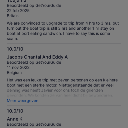
Youjun S
van
onze
Beoordeeld op GetYourGuide
10
geverifieerde
22 feb 2025
beoordelingen
Britain
We are convinced to upgrade to trip from 4 hrs to 3 hrs. but
turn out the boat trip is still 3 hrs and another 1 hr stay on
boat at port eating sandwich. I have to say this is some
scam.
10.0/10
10.0
Jacobs Chantal And Eddy A
van
Beoordeeld op GetYourGuide
10
11 nov 2022
Belgium
Het was een leuke trip met zeven personen op een kleinere
boot met een sterke motor. Niettegenstaande dat er veel
deining was heeft Javier voor ons toch de grienden
gevonden. We konden ze van heel dicht bij bewonderen.
Javier heeft ons nog veel meer verteld over de
Meer weergeven
onderwaterwereld terwijl we een lekker broodje gekregen
10.0/10
hebben. Door de deining hebben we geen andere vissen
10.0
gezien maar we hebben nog een tocht gedaan langs de
Anne K
kliffen van San Juan. Het was een leuke ervaring!
van
Beoordeeld op GetYourGuide
10