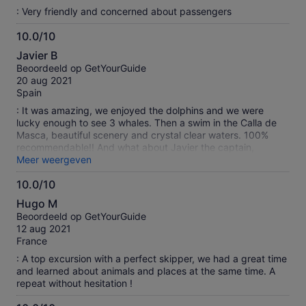
: Very friendly and concerned about passengers
10.0/10
10.0
Javier B
van
Beoordeeld op GetYourGuide
10
20 aug 2021
Spain
: It was amazing, we enjoyed the dolphins and we were
lucky enough to see 3 whales. Then a swim in the Calla de
Masca, beautiful scenery and crystal clear waters. 100%
recommendable!! And what about Javier the captain,
friendly, careful, detailed and an expert in the environment
Meer weergeven
and in explaining everything in detail. Something to do if you
10.0/10
visit Tenerife.
10.0
Hugo M
van
Beoordeeld op GetYourGuide
10
12 aug 2021
France
: A top excursion with a perfect skipper, we had a great time
and learned about animals and places at the same time. A
repeat without hesitation !