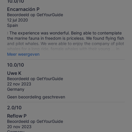
10.0/10
10.0
Encarnación P
van
Beoordeeld op GetYourGuide
10
12 jul 2020
Spain
: The experience was wonderful. Being able to contemplate
the marine fauna in freedom is priceless. We found flying fish
and pilot whales. We were able to enjoy the company of pilot
whales for a long ride, female whales with their young ... in
fact we saw a whale nursery. Captain Javier explained to us
Meer weergeven
how these cetaceans hunt squid, how they live .... it shows
10.0/10
that he enjoys his work .... and makes others enjoy.
10.0
Uwe K
van
Beoordeeld op GetYourGuide
10
22 nov 2023
Germany
Geen beoordeling geschreven
2.0/10
2.0
Reflow P
van
Beoordeeld op GetYourGuide
10
20 nov 2023
Germany