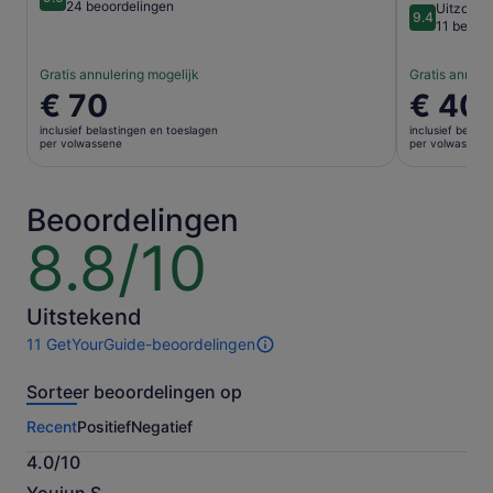
9.6 van 10
24 beoordelingen
Uitzonder
9.4
9.4 van 10
11 beoor
Gratis annulering mogelijk
Gratis annule
De
€ 70
De
€ 40
prijs
prijs
inclusief belastingen en toeslagen
inclusief belas
is
is
per volwassene
per volwassene
€ 70
€ 40
per
per
volwassene
volwasse
Beoordelingen
8.8/10
8.8
van
10
Uitstekend
11 GetYourGuide-beoordelingen
11
beoordelingen
Sorteer beoordelingen op
van
deze
Recent
Positief
Negatief
activiteit.
Meer
4.0/10
informatie
4.0
over