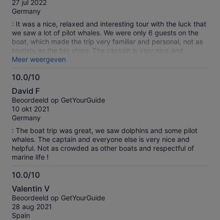
27 jul 2022
Germany
: It was a nice, relaxed and interesting tour with the luck that
we saw a lot of pilot whales. We were only 6 guests on the
boat, which made the trip very familiar and personal, not as
touristy as the big ships. The captain is very nice and
explains a lot about the animals that you saw and that live
Meer weergeven
there. You can also take a nice break at sea, not far from a
10.0/10
small reef where you can snorkel and swim. Drinks and
10.0
sandwiches are offered, which consist of regional
David F
ingredients. Overall we loved the tour. A little tip: if you want
van
Beoordeeld op GetYourGuide
to sit in the front of the boat, you have a great view, but you
10
10 okt 2021
also get wet quickly. Therefore: Put on your bathing suit
Germany
beforehand. And the swell is generally strong, so don't have
too sensitive a stomach. But that certainly applies to all boat
: The boat trip was great, we saw dolphins and some pilot
trips here in the region ;-).
whales. The captain and everyone else is very nice and
helpful. Not as crowded as other boats and respectful of
marine life !
10.0/10
10.0
Valentin V
van
Beoordeeld op GetYourGuide
10
28 aug 2021
Spain