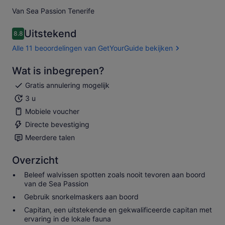
Van Sea Passion Tenerife
Uitstekend
8.8
8.8 van 10
Alle 11 beoordelingen van GetYourGuide bekijken
Wat is inbegrepen?
Gratis annulering mogelijk
3 u
Mobiele voucher
Directe bevestiging
Meerdere talen
Overzicht
Beleef walvissen spotten zoals nooit tevoren aan boord
van de Sea Passion
Gebruik snorkelmaskers aan boord
Capitan, een uitstekende en gekwalificeerde capitan met
ervaring in de lokale fauna