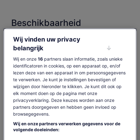
Beschikbaarheid
controleren
Wij vinden uw privacy
Datums wijzigen
Datums
belangrijk
wijzigen
zo 9 aug.
ma 10 aug.
di 11 aug.
wo 12 aug.
do 13 aug.
Wij en onze
16
partners slaan informatie, zoals unieke
-
-
€ 65
-
€ 65
identificatoren in cookies, op een apparaat op, en/of
lezen deze van een apparaat in om persoonsgegevens
Content op deze pagina is mogelijk geproduceerd
te verwerken. Je kunt je instellingen bevestigen of
door machinevertaling
De
€ 65
wijzigen door hieronder te klikken. Je kunt dit ook op
Originele tekst bekijken (Engelstalig)
Tickets weergeven
prijs
elk moment doen op de pagina met onze
inclusief belastingen en toeslagen
Opent
Feedback over deze vertalingen geven
is
per volwassene
privacyverklaring. Deze keuzes worden aan onze
een
€ 65
nieuwe
partners doorgegeven en hebben geen invloed op
Wat is wel en niet
per
tab
browsegegevens.
volwassene
inbegrepen
Wij en onze partners verwerken gegevens voor de
volgende doeleinden:
Boottocht van 3 uur
Precieze geolocatiegegevens gebruiken. De apparaatkenmerken