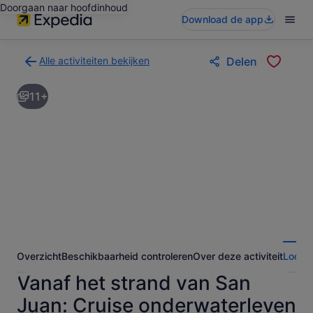
Doorgaan naar hoofdinhoud
Download de app
Alle activiteiten bekijken
Delen
Terug
naar
11+
de
zoekresultatenpagina
voor
activiteiten
Overzicht
Beschikbaarheid controleren
Over deze activiteit
Locati
Vanaf het strand van San
Juan: Cruise onderwaterleven