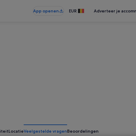
App openen
EUR
Adverteer je accom
iteit
Locatie
Veelgestelde vragen
Beoordelingen