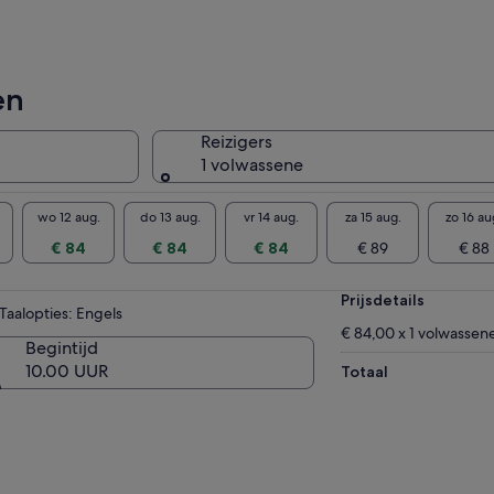
en
Reizigers
1 volwassene
wo 12 aug.
do 13 aug.
vr 14 aug.
za 15 aug.
zo 16 au
€ 84
€ 84
€ 84
€ 89
€ 88
Prijsdetails
Taalopties: Engels
€ 84,00 x 1 volwassen
Begintijd
10.00 UUR
Totaal