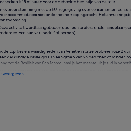
Inchecken is 15 minuten voor de geboekte begintijd van de tour.
In overeenstemming met de EU-regelgeving over consumentenrechten, va
voor accommodaties niet onder het herroepingsrecht. Het annuleringsbel
van toepassing
Deze activiteit wordt aangeboden door een professionele handelaar (een 
onderdeel van hun vak, bedrijf of beroep).
jk de top bezienswaardigheden van Venetië in onze probleemloze 2 uur
een deskundige lokale gids. In een groep van 25 personen of minder, m
ang tot de Basiliek van San Marco, haal je het meeste uit je tijd in Veneti
eginnen onze tour bij een van de must-see bezienswaardigheden van V
r weergeven
was ooit de thuishaven van de hertog van Venetië en de rechtbanken van
de Venetiaanse geschiedenis - en als een van de oudste republieken ter 
hiedenis. We verkennen de beste bezienswaardigheden van het paleis d
iek, van spectaculaire werken die op bestelling zijn gemaakt door artist
nese, tot het bewijs van de geniale checks and balances die de republi
olgens bewonderen we het hart van Venetië - het San Marcoplein, ooi
“mooiste salon van heel Europa”. Een van de hoogtepunten van onze ron
we de Line Access overslaan en meteen naar binnen gaan bij de Basiliek 
itectuur en westers design samengaan met de beroemde uienkoepel. L