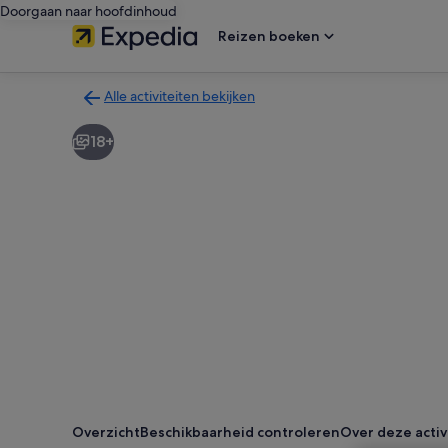
Doorgaan naar hoofdinhoud
Reizen boeken
Alle activiteiten bekijken
Terug
naar
18+
de
zoekresultatenpagina
voor
activiteiten
Overzicht
Beschikbaarheid controleren
Over deze activ