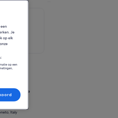
p een
erken. Je
ok op elk
 onze
aart bekijken
:
eit
rmatie op een
tmetingen,
neto, Italy
sselingslocatie
koord
4536
asse
neto, Italy