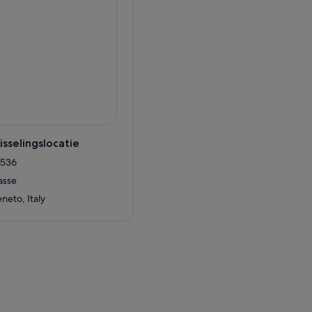
ten die in Venetië zijn
sselingslocatie
4536
asse
neto, Italy