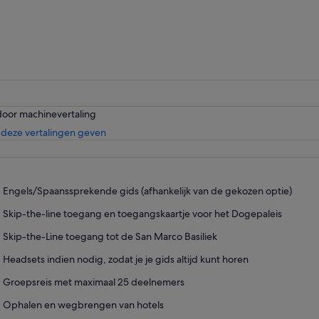
door machinevertaling
Opent
deze vertalingen geven
een
nieuwe
tab
Engels/Spaanssprekende gids (afhankelijk van de gekozen optie)
Skip-the-line toegang en toegangskaartje voor het Dogepaleis
Skip-the-Line toegang tot de San Marco Basiliek
Headsets indien nodig, zodat je je gids altijd kunt horen
Groepsreis met maximaal 25 deelnemers
Ophalen en wegbrengen van hotels