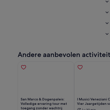
Andere aanbevolen activitei
San Marco & Dogenpaleis:
I Musici Veneziani 
Volledige ervaring tour met
Vier Jaargetijden v
toegang zonder wachtrij
1 u 30 min