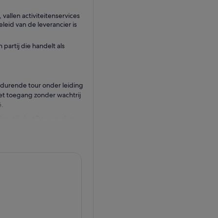
llen activiteitenservices
eid van de leverancier is
partij die handelt als
 durende tour onder leiding
et toegang zonder wachtrij
ë.
enetië, het Dogenpaleis.
 de stad en is het centrum
wereld is dat nogal een
ie open zijn voor het
ieke meesters Tintoretto en
ek zo succesvol maakten.
t door Napoleon uitgeroepen
dleiding komt aan het einde,
van San Marco, waar oosterse
eer meer over de