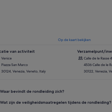
blijfselen van San Marco die illegaal in de stad aankwamen en bekijk schat
akt of tijdens de kruistochten zijn geplunderd.
Op de kaart bekijken
catie van activiteit
Verzamelpunt/inwi
Venice
Calle de le Rasse 
Piazza San Marco
4536 Calle de le R
30124, Venezia, Veneto, Italy
30122, Venezia, Ve
Waar bevindt de rondleiding zich?
Wat zijn de veiligheidsmaatregelen tijdens de rondleiding?