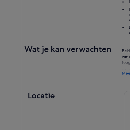
Wat je kan verwachten
Beki
van 
toeg
We b
Mee
Het 
van 
gesc
Locatie
publ
Vero
Verv
tot 
als 
arch