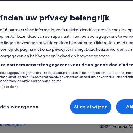
t is inbegrepen?
vinden uw privacy belangrijk
Gratis annulering
2 u
mogelijk
ze
16
partners slaan informatie, zoals unieke identificatoren in cookies, o
Mobiele voucher
Directe
op, en/of lezen deze van een apparaat in om persoonsgegevens te verw
bevestiging
stellingen bevestigen of wijzigen door hieronder te klikken. Je kunt dit o
Meerdere talen
en op de pagina met onze privacyverklaring. Deze keuzes worden aan
Op de k
doorgegeven en hebben geen invloed op browsegegevens.
erzicht
nze partners verwerken gegevens voor de volgende doeleinden
Bezoek de top bezienswaardigheden van
Locatie van activit
locatiegegevens gebruiken. De apparaatkenmerken actief scannen ter identificatie. Info
Venetië in onze probleemloze 2-uur durende
laan en/of openen. Gepersonaliseerde advertenties en content, advertentie- en conten
Venice
tour
onderzoek en ontwikkeling van diensten.
Piazza San Marco
st (derden)
Skip-the-line toegang tot de San Marco
Basiliek
30124, Venezia, Ve
Ontdek de geschiedenis van Venetië in de
Verzamelpunt/inwi
zalen van het Dogenpaleis
nden weergeven
Alles afwijzen
Ak
Calle de le Rasse 
Intieme groepsreis met maximaal 25
4536 Calle de le R
deelnemers
er weergeven
30122, Venezia, Ve