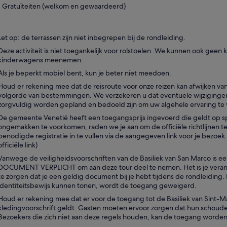
Gratuïteiten (welkom en gewaardeerd)
Let op: de terrassen zijn niet inbegrepen bij de rondleiding.
Deze activiteit is niet toegankelijk voor rolstoelen. We kunnen ook geen
kinderwagens meenemen.
Als je beperkt mobiel bent, kun je beter niet meedoen.
Houd er rekening mee dat de reisroute voor onze reizen kan afwijken v
volgorde van bestemmingen. We verzekeren u dat eventuele wijzigingen
zorgvuldig worden gepland en bedoeld zijn om uw algehele ervaring te
De gemeente Venetië heeft een toegangsprijs ingevoerd die geldt op s
ongemakken te voorkomen, raden we je aan om de officiële richtlijnen t
benodigde registratie in te vullen via de aangegeven link voor je bezoek.
officiële link)
Vanwege de veiligheidsvoorschriften van de Basiliek van San Marco i
DOCUMENT VERPLICHT om aan deze tour deel te nemen. Het is je veran
te zorgen dat je een geldig document bij je hebt tijdens de rondleiding.
identiteitsbewijs kunnen tonen, wordt de toegang geweigerd.
Houd er rekening mee dat er voor de toegang tot de Basiliek van Sint-Ma
kledingvoorschrift geldt. Gasten moeten ervoor zorgen dat hun schouder
Bezoekers die zich niet aan deze regels houden, kan de toegang worde