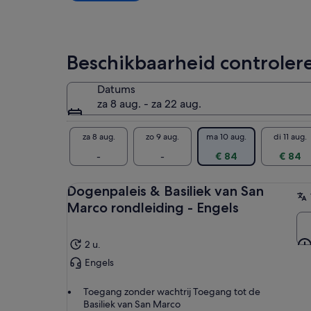
volwassene
Beschikbaarheid controler
Datums
za 8 aug. - za 22 aug.
za 8 aug.
zo 9 aug.
ma 10 aug.
di 11 aug.
-
-
€ 84
€ 84
Dogenpaleis & Basiliek van San
Marco rondleiding - Engels
2 u.
Engels
Toegang zonder wachtrij Toegang tot de
Basiliek van San Marco