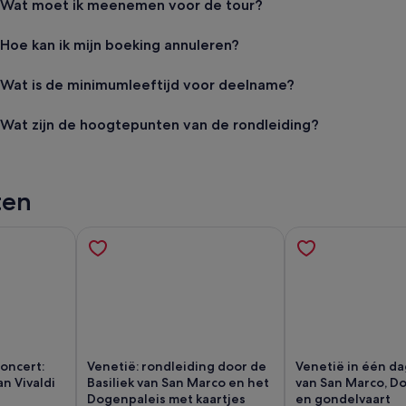
Wat moet ik meenemen voor de tour?
Hoe kan ik mijn boeking annuleren?
Wat is de minimumleeftijd voor deelname?
Wat zijn de hoogtepunten van de rondleiding?
ten
Concert:
Venetië: rondleiding door de
Venetië in één dag
an Vivaldi
Basiliek van San Marco en het
van San Marco, D
Dogenpaleis met kaartjes
en gondelvaart