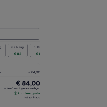
g.
ma 17 aug.
di 18 aug.
wo 19 aug.
do 20 aug.
vr 21 
€ 84
€ 84
€ 84
€ 84
€ 
e
€ 84,00
De
€ 84,00
prijs
inclusief belastingen en toeslagen
is
Annuleer gratis
Annuleer
€ 84,00
tot zo. 9 aug
gratis