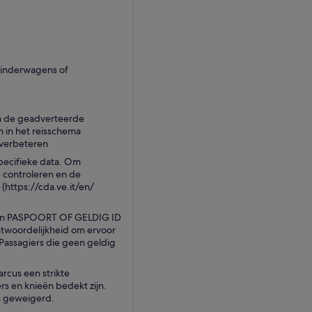
 kinderwagens of
an de geadverteerde
 in het reisschema
 verbeteren
pecifieke data. Om
e controleren en de
 (https://cda.ve.it/en/
s een PASPOORT OF GELDIG ID
twoordelijkheid om ervoor
 Passagiers die geen geldig
rcus een strikte
s en knieën bedekt zijn.
n geweigerd.