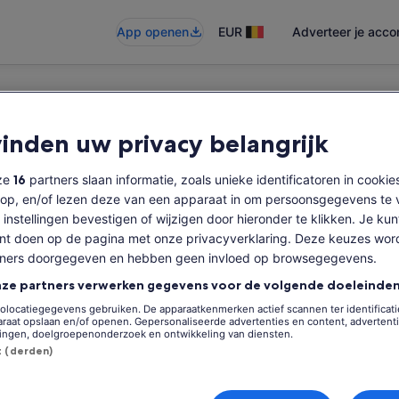
App openen
EUR
Adverteer je acc
vinden uw privacy belangrijk
baar
nze
16
partners slaan informatie, zoals unieke identificatoren in cookie
op, en/of lezen deze van een apparaat in om persoonsgegevens te 
 instellingen bevestigen of wijzigen door hieronder te klikken. Je kun
t doen op de pagina met onze privacyverklaring. Deze keuzes wor
tners doorgegeven en hebben geen invloed op browsegegevens.
nze partners verwerken gegevens voor de volgende doeleinden
olocatiegegevens gebruiken. De apparaatkenmerken actief scannen ter identificatie
raat opslaan en/of openen. Gepersonaliseerde advertenties en content, advertent
ingen, doelgroepenonderzoek en ontwikkeling van diensten.
st (derden)