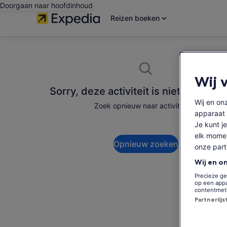
Doorgaan naar hoofdinhoud
Reizen boeken
Wij 
Sorry, deze activiteit is niet beschik
Wij en o
Zoek opnieuw naar activiteiten.
apparaat 
Je kunt je
elk momen
Opnieuw zoeken
onze par
Wij en o
Precieze ge
op een appa
contentmet
Partnerlij