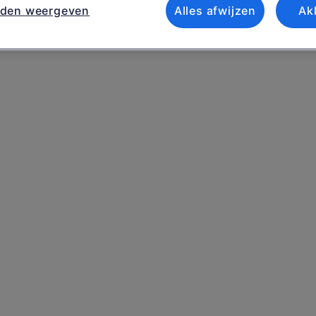
nden weergeven
Alles afwijzen
Ak