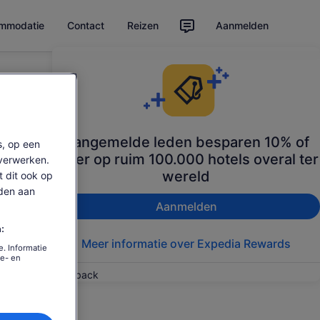
ommodatie
Contact
Reizen
Aanmelden
Aangemelde leden besparen 10% of
s, op een
meer op ruim 100.000 hotels overal ter
verwerken.
wereld
t dit ook op
den aan
Aanmelden
:
Meer informatie over Expedia Rewards
. Informatie
ie- en
Feedback