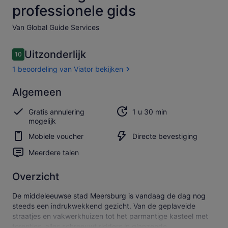
professionele gids
Van Global Guide Services
Beoordelingen
Uitzonderlijk
10
10 op 10 –
1 beoordeling van Viator bekijken
Uitzonderlijk
Algemeen
10.0
10.0 van 10
Beoordeling
Gratis annulering
1 u 30 min
van Viator
mogelijk
bekijken
Mobiele voucher
Directe bevestiging
Meerdere talen
Overzicht
De middeleeuwse stad Meersburg is vandaag de dag nog
steeds een indrukwekkend gezicht. Van de geplaveide
straatjes en vakwerkhuizen tot het parmantige kasteel met
torentjes, alles schreeuwt ridders in glanzende