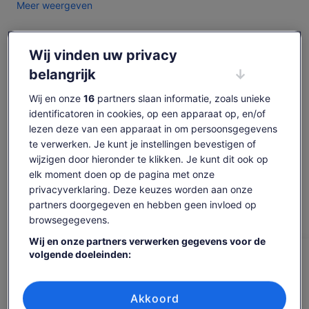
Meer weergeven
wapenrustingen en jonkvrouwen in noodfantasieën. En als je
een “boost” nodig hebt om dit sprookje binnen te gaan en je
de held van je verhaal te voelen, probeer dan wat van de
Wij vinden uw privacy
lokale en beroemde pinot noir geserveerd in de lokale
Beschikbaarheid
wijntavernes. Panoramisch uitzicht op de oude stad en het
belangrijk
meer van Konstanz inbegrepen!
controleren
Wij en onze
16
partners slaan informatie, zoals unieke
Je zult zien:
Datums
identificatoren in cookies, op een apparaat op, en/of
Het fort
zo. 9 aug - zo. 23 aug
lezen deze van een apparaat in om persoonsgegevens
Vestingmuseum
te verwerken. Je kunt je instellingen bevestigen of
Reizigers
Nieuw kasteel
wijzigen door hieronder te klikken. Je kunt dit ook op
1 reiziger
Vineum Bodenmeer
elk moment doen op de pagina met onze
privacyverklaring. Deze keuzes worden aan onze
zo 9 aug.
ma 10 aug.
di 11 aug.
wo 12 aug.
do 13 aug.
partners doorgegeven en hebben geen invloed op
browsegegevens.
-
-
€ 231
€ 231
€ 231
Wij en onze partners verwerken gegevens voor de
Content op deze pagina is mogelijk geproduceerd
volgende doeleinden:
door machinevertaling
De
€ 231
Precieze geolocatiegegevens gebruiken. De apparaatkenmerken
Originele tekst bekijken (Engelstalig)
prijs
actief scannen ter identificatie. Informatie op een apparaat opslaan
Tickets weergeven
inclusief belastingen en toeslagen
Opent
Feedback over deze vertalingen geven
is
en/of openen. Gepersonaliseerde advertenties en content,
per reiziger*
Akkoord
een
advertentie- en contentmetingen, doelgroepenonderzoek en
€ 231
*Betaal een lagere prijs door meer dan 2