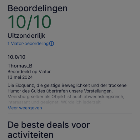
*Betaal
volwasse
Beoordelingen
een
10/10
10
lagere
van
prijs
10
door
meerdere
Uitzonderlijk
tickets
1 Viator-beoordeling
1
voor
beoordeling
volwassenen
10.0/10
van
te
10.0
deze
Thomas_B
selecteren
activiteit.
van
Beoordeeld op Viator
Meer
10
13 mei 2024
informatie
over
Die Eloquenz, die geistige Beweglichkeit und der trockene
onze
Humor des Guides übertrafen unsere Vorstellungen.
geverifieerde
Meersburg selber als Objekt ist auch abwechslungsreich,
beoordelingen
interessant und geeignet. Würde ich jederzeit
weiterempfehlen.
Meer weergeven
De beste deals voor
activiteiten