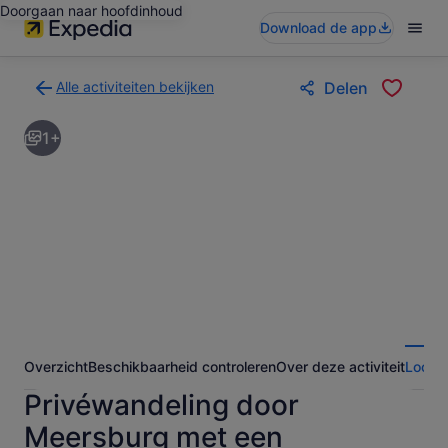
Doorgaan naar hoofdinhoud
Download de app
Alle activiteiten bekijken
Delen
Terug
naar
1+
de
zoekresultatenpagina
voor
activiteiten
Overzicht
Beschikbaarheid controleren
Over deze activiteit
Locati
Privéwandeling door
Meersburg met een