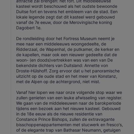
attractie zal brengen: het fort. Dit middeleeuwse
kasteel wordt beschouwd als het oudste bewoonde
Duitse fort en tevens het embleem van de stad. Een
lokale legende zegt dat dit kasteel werd gebouwd
vanaf de 7e eeuw, door de Merovingische koning
Dagobert 1e.
De rondleiding door het Fortress Museum neemt je
mee naar een middeleeuws woongedeelte, de
Ridderzaal, de Wapenhal, de putkamer, de kerker en
de kapellen, maar ook een nieuwer gedeelte dat de
woon- (en doods)vertrekken was van een van De
bekendste dichters van Duitsland: Annette von
Droste-Hülshoff. Zorg ervoor dat u het panoramische
uitzicht op de oude stad en het meer van Konstanz,
met de Alpen op de achtergrond, niet mist.
Vanaf hier lopen we naar onze volgende stop waar we
zullen genieten van een leuke afwisseling van register.
We gaan van de middeleeuwen naar de barokperiode
tijdens een bezoek aan het nieuwe kasteel. Gebouwd
in de 18e eeuw als de nieuwe residentie van
Constance Prince Bishops, zullen de extravagante
bisschoppenappartementen met stucwerk en fresco's,
of de elegante trap van Bathasar Neumann, getuigen