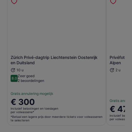
Zürich Privé-dagtrip Liechtenstein Oostenrijk
Privéfotogr
Opent een nieuwe tab
en Duitsland
Alpen
10 u
2 u
Zeer goed
8.0
8.0 van 10
2 beoordelingen
Gratis annulering mogelijk
De
€ 300
Gratis annule
prijs
De
€ 47
inclusief belastingen en toeslagen
is
prijs
per volwassene*
inclusief belas
€ 300
*Betaal een lagere prijs door meerdere tickets voor volwassenen
is
per volwassene
te selecteren
per
€ 474
volwassene*
per