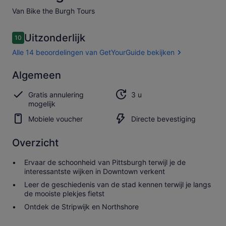
Van Bike the Burgh Tours
Beoordelingen
Uitzonderlijk
10
10 op 10 –
Alle 14 beoordelingen van GetYourGuide bekijken
Uitzonderlijk
Algemeen
10.0
10.0 van 10
Alle 14
Gratis annulering
3 u
beoordelingen
mogelijk
van
GetYourGuide
Mobiele voucher
Directe bevestiging
bekijken
Overzicht
Ervaar de schoonheid van Pittsburgh terwijl je de
interessantste wijken in Downtown verkent
Leer de geschiedenis van de stad kennen terwijl je langs
de mooiste plekjes fietst
Ontdek de Stripwijk en Northshore