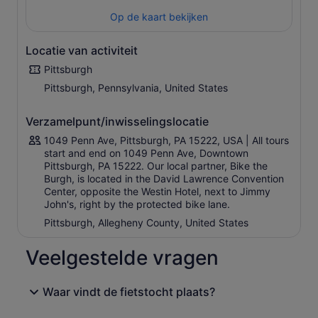
tour! Deelnemers aan deze tour krijgen ook een schattig,
Op de kaart bekijken
klein Pittsburgh-souvenir.
We zijn blij dat we deze tour ook in het Spaans kunnen
Locatie van activiteit
aanbieden. Stuur ten minste 2 weken van tevoren een e-
Pittsburgh
mail naar tours@biketheburgh.com om er zeker van te
Pittsburgh, Pennsylvania, United States
zijn dat de Spaanse rondleiding beschikbaar is.
Verzamelpunt/inwisselingslocatie
1049 Penn Ave, Pittsburgh, PA 15222, USA | All tours
start and end on 1049 Penn Ave, Downtown
Pittsburgh, PA 15222. Our local partner, Bike the
Burgh, is located in the David Lawrence Convention
Center, opposite the Westin Hotel, next to Jimmy
John's, right by the protected bike lane.
Pittsburgh, Allegheny County, United States
Veelgestelde vragen
Waar vindt de fietstocht plaats?