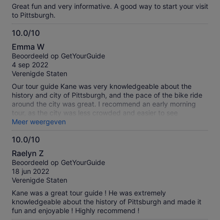
Great fun and very informative. A good way to start your visit
to Pittsburgh.
10.0/10
10.0
Emma W
van
Beoordeeld op GetYourGuide
10
4 sep 2022
Verenigde Staten
Our tour guide Kane was very knowledgeable about the
history and city of Pittsburgh, and the pace of the bike ride
around the city was great. I recommend an early morning
tour, as the city was less crowded and easier to see
everything, and it also allowed for time afterwards to do
Meer weergeven
things in the city that we saw during our tour. Overall, it was
10.0/10
an enjoyable experience that I would recommend to anyone
10.0
visiting the city for the first time, or if you are returning and
Raelyn Z
want something fun and affordable to do, either alone or with
van
Beoordeeld op GetYourGuide
others.
10
18 jun 2022
Verenigde Staten
Kane was a great tour guide ! He was extremely
knowledgeable about the history of Pittsburgh and made it
fun and enjoyable ! Highly recommend !