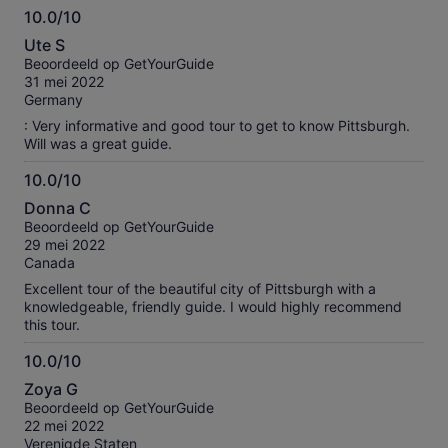
10.0/10
10.0
Ute S
van
Beoordeeld op GetYourGuide
10
31 mei 2022
Germany
: Very informative and good tour to get to know Pittsburgh.
Will was a great guide.
10.0/10
10.0
Donna C
van
Beoordeeld op GetYourGuide
10
29 mei 2022
Canada
Excellent tour of the beautiful city of Pittsburgh with a
knowledgeable, friendly guide. I would highly recommend
this tour.
10.0/10
10.0
Zoya G
van
Beoordeeld op GetYourGuide
10
22 mei 2022
Verenigde Staten