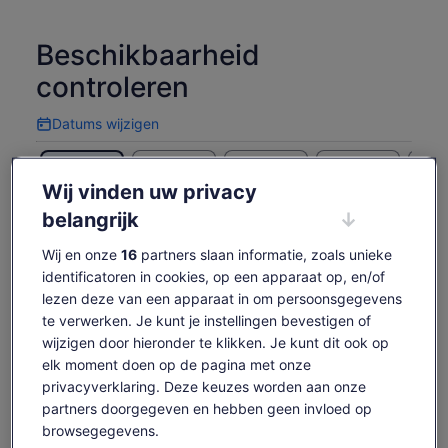
Beschikbaarheid
controleren
Datums wijzigen
Datums
wijzigen
zo 9 aug.
ma 10 aug.
di 11 aug.
wo 12 aug.
do 1
Wij vinden uw privacy
€ 51
€ 51
€ 51
€ 51
€
belangrijk
Content op deze pagina is mogelijk geproduceerd
door machinevertaling
De
€ 51
Wij en onze
16
partners slaan informatie, zoals unieke
Originele tekst bekijken (Engelstalig)
Tickets weergeven
prijs
identificatoren in cookies, op een apparaat op, en/of
inclusief belastingen en toeslagen
Opent
Feedback over deze vertalingen geven
is
lezen deze van een apparaat in om persoonsgegevens
per volwassene
een
€ 51
te verwerken. Je kunt je instellingen bevestigen of
nieuwe
per
tab
wijzigen door hieronder te klikken. Je kunt dit ook op
Wat is wel en niet
volwassene
elk moment doen op de pagina met onze
inbegrepen
privacyverklaring. Deze keuzes worden aan onze
partners doorgegeven en hebben geen invloed op
browsegegevens.
Tour met gids