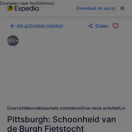
Doorgaan naar hoofdinhoud
Download de app
Alle activiteiten bekijken
Delen
Terug
naar
8+
de
zoekresultatenpagina
voor
activiteiten
Overzicht
Beschikbaarheid controleren
Over deze activiteit
Locati
Pittsburgh: Schoonheid van
de Burgh Fietstocht