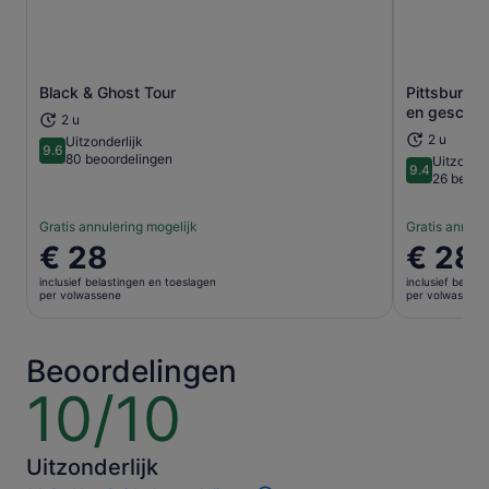
Black & Ghost Tour
Pittsburgh
Opent een nieuwe tab
en geschie
2 u
2 u
Uitzonderlijk
9.6
9.6 van 10
80 beoordelingen
Uitzonder
9.4
9.4 van 10
26 beoor
Gratis annulering mogelijk
Gratis annule
De
€ 28
De
€ 28
prijs
prijs
inclusief belastingen en toeslagen
inclusief belas
is
is
per volwassene
per volwassene
€ 28
€ 28
per
per
volwassene
volwasse
Beoordelingen
10/10
10
van
10
Uitzonderlijk