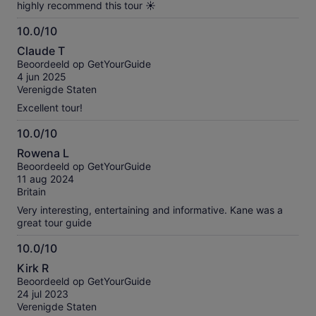
highly recommend this tour ☀️
10.0/10
10.0
Claude T
van
Beoordeeld op GetYourGuide
10
4 jun 2025
Verenigde Staten
Excellent tour!
10.0/10
10.0
Rowena L
van
Beoordeeld op GetYourGuide
10
11 aug 2024
Britain
Very interesting, entertaining and informative. Kane was a
great tour guide
10.0/10
10.0
Kirk R
van
Beoordeeld op GetYourGuide
10
24 jul 2023
Verenigde Staten