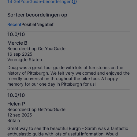
14 GetYourGuide-beoordelingen
14
beoordelingen
Sorteer beoordelingen op
van
deze
Recent
Positief
Negatief
activiteit.
Meer
10.0/10
informatie
10.0
over
Mercie B
van
onze
Beoordeeld op GetYourGuide
10
geverifieerde
16 sep 2025
beoordelingen
Verenigde Staten
Doug was a great tour guide with lots of fun stories on the
history of Pittsburgh. We felt very welcomed and enjoyed the
friendly conversation throughout the bike tour. A happy
memory for our one day in Pittsburgh for us!
10.0/10
10.0
Helen P
van
Beoordeeld op GetYourGuide
10
12 sep 2025
Britain
Great way to see the beautiful Burgh - Sarah was a fantastic
enthusiastic guide with lots of useful information. Would