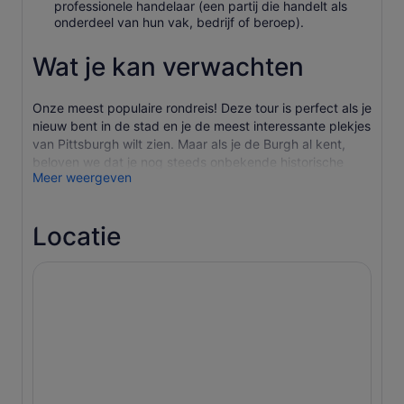
professionele handelaar (een partij die handelt als
onderdeel van hun vak, bedrijf of beroep).
Wat je kan verwachten
Onze meest populaire rondreis! Deze tour is perfect als je
nieuw bent in de stad en je de meest interessante plekjes
van Pittsburgh wilt zien. Maar als je de Burgh al kent,
beloven we dat je nog steeds onbekende historische
Meer weergeven
feiten zult leren!
Tijdens deze tour varen we door de straten van het
financiële en culturele district, verkennen we het Strip
Locatie
District en bekijken we de North Shore op de
schilderachtige rivierpaden.
We duiken in de geschiedenis van Pittsburgh en gaan op
zoek naar de mensen die deze stad hebben gevormd tot
wat het nu is: een schoonheid. Oude en nieuwe
gebouwen, stadspleinen en openbare kunst maken van
deze rit een uniek evenement vol spannende
(her)ontdekkingen van De Burgh.
Een leuke quiz zal ook deel uitmaken van deze tour. De
winnaar wordt beloond met 30% korting bij de volgende