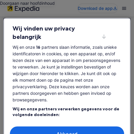
Doorgaan naar hoofdinhoud
Download de app
Wij vinden uw privacy
belangrijk
Wij en onze
16
partners slaan informatie, zoals unieke
Sorry, deze activiteit is niet beschikbaar
identificatoren in cookies, op een apparaat op, en/of
Zoek opnieuw naar activiteiten.
lezen deze van een apparaat in om persoonsgegevens
te verwerken. Je kunt je instellingen bevestigen of
wijzigen door hieronder te klikken. Je kunt dit ook op
Opnieuw zoeken
elk moment doen op de pagina met onze
privacyverklaring. Deze keuzes worden aan onze
partners doorgegeven en hebben geen invloed op
browsegegevens.
Wij en onze partners verwerken gegevens voor de
volgende doeleinden:
Precieze geolocatiegegevens gebruiken. De apparaatkenmerken
actief scannen ter identificatie. Informatie op een apparaat opslaan
en/of openen. Gepersonaliseerde advertenties en content,