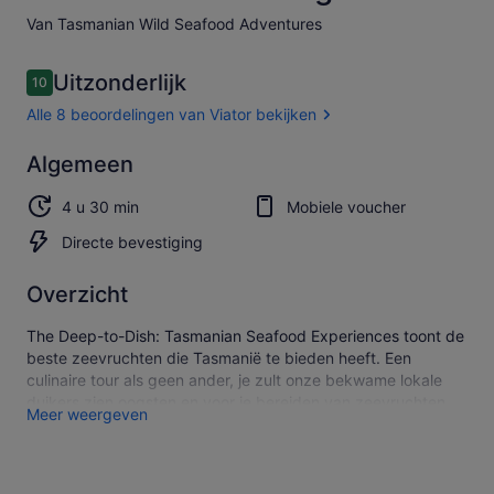
Van Tasmanian Wild Seafood Adventures
Beoordelingen
Uitzonderlijk
10
10 op 10 –
Alle 8 beoordelingen van Viator bekijken
Uitzonderlijk
Algemeen
10.0
10.0 van 10
Alle 8
4 u 30 min
Mobiele voucher
beoordelingen
van Viator
Directe bevestiging
bekijken
Overzicht
The Deep-to-Dish: Tasmanian Seafood Experiences toont de
beste zeevruchten die Tasmanië te bieden heeft. Een
culinaire tour als geen ander, je zult onze bekwame lokale
duikers zien oogsten en voor je bereiden van zeevruchten
Meer weergeven
van wereldklasse - die elk jarenlange ervaring hebben in de
visindustrie.
Houd er rekening mee dat we minimaal 4 volwassenen nodig