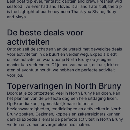
Best boat trip ever, fantastic captain and crew. Freshest wild
seafood I’ve ever had and I loved it all and I ate it all, the trip
is the highlight of our honeymoon Thank you Shane, Ruby
and Maya
De beste deals voor
activiteiten
Ontdek zelf de schatten van de wereld met geweldige deals
voor activiteiten in de buurt en verder weg. Expedia biedt
unieke activiteiten waardoor je North Bruny op je eigen
manier kan verkennen. Of je nou van natuur, cultuur, lekker
eten of avontuur houdt, we hebben de perfecte activiteit
voor jou.
Topervaringen in North Bruny
Doordat je zo ontzettend veel in North Bruny kan doen, kan
het plannen van de perfecte dag een hele uitdaging lijken.
Op Expedia kan je gemakkelijk naar de beste
bezienswaardigheden, rondleidingen en activiteiten in North
Bruny zoeken. Gezinnen, koppels en zakenreizigers kunnen
dankzij Expedia allemaal de perfecte activiteit in North Bruny
vinden en zo een onvergetelijke reis maken.