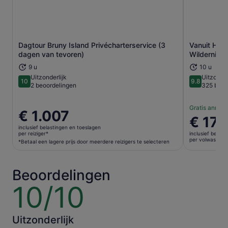
Dagtour Bruny Island Privécharterservice (3
Vanuit Hoba
Opent een nieuwe tab
dagen van tevoren)
Wildernis C
9 u
10 u
Uitzonderlijk
Uitzonder
10
9.8
10 van 10
9.8 van 10
2 beoordelingen
325 beoo
Gratis annule
De
€ 1.007
De
€ 177
prijs
prijs
inclusief belastingen en toeslagen
is
per reiziger*
inclusief belas
is
per volwassene
€ 1.007
*Betaal een lagere prijs door meerdere reizigers te selecteren
€ 177
per
per
reiziger*
volwasse
Beoordelingen
*Betaal
een
10/10
10
lagere
van
prijs
10
door
Uitzonderlijk
meerdere