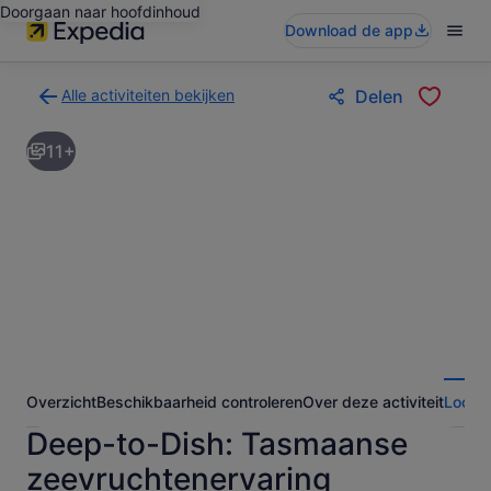
Doorgaan naar hoofdinhoud
Download de app
Alle activiteiten bekijken
Delen
Terug
naar
11+
de
zoekresultatenpagina
voor
activiteiten
Overzicht
Beschikbaarheid controleren
Over deze activiteit
Locati
Deep-to-Dish: Tasmaanse
zeevruchtenervaring