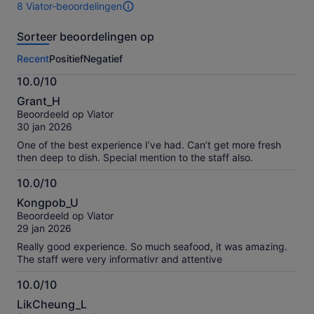
8 Viator-beoordelingen
reizigers
8
te
beoordelingen
Sorteer beoordelingen op
selecteren
van
deze
Recent
Positief
Negatief
activiteit.
Meer
10.0/10
informatie
10.0
over
Grant_H
van
onze
Beoordeeld op Viator
10
geverifieerde
30 jan 2026
beoordelingen
One of the best experience I’ve had. Can’t get more fresh
then deep to dish. Special mention to the staff also.
10.0/10
10.0
Kongpob_U
van
Beoordeeld op Viator
10
29 jan 2026
Really good experience. So much seafood, it was amazing.
The staff were very informativr and attentive
10.0/10
10.0
LikCheung_L
van