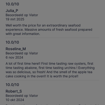
10.0/10
awesome experience We have recommend our Nz family
10.0
and friends to book when in Hobart
Julia_P
van
Beoordeeld op Viator
10
19 mrt 2025
Well worth the price for an extraordinary seafood
experience. Massive amounts of fresh seafood prepared
with great information.
10.0/10
10.0
Roseline_M
van
Beoordeeld op Viator
10
6 nov 2024
A lot of first time here!! First time tasting raw oysters, first
time tasting abalone, first time tasting urchins ! Everything
was so delicious, so fresh! And the smell of the apple tea
cake cooking in the oven!! It is worth the price!!
10.0/10
10.0
Robert_S
van
Beoordeeld op Viator
10
10 okt 2024