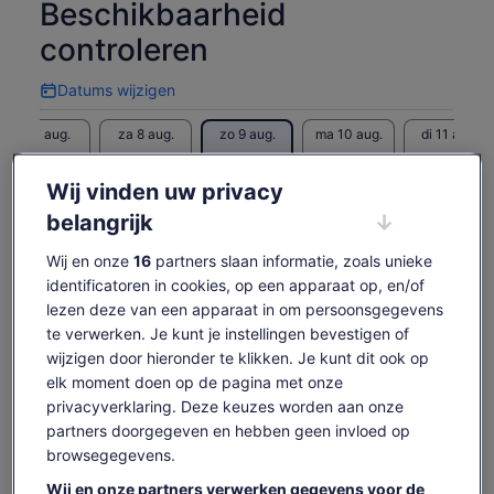
hebben om onze charters uit te voeren. Als uw groep minder
Beschikbaarheid
is, neem dan rechtstreeks contact met ons op en wij zullen u
controleren
toevoegen aan onze wachtlijst.
Datums wijzigen
Datums
wijzigen
vr 7 aug.
za 8 aug.
zo 9 aug.
ma 10 aug.
di 11 aug.
-
-
€ 354
-
€ 354
Wij vinden uw privacy
Content op deze pagina is mogelijk geproduceerd
belangrijk
door machinevertaling
De
€ 354
Originele tekst bekijken (Engelstalig)
Tickets weergeven
prijs
Wij en onze
16
partners slaan informatie, zoals unieke
inclusief belastingen en toeslagen
Opent
Feedback over deze vertalingen geven
is
per volwassene
identificatoren in cookies, op een apparaat op, en/of
een
€ 354
lezen deze van een apparaat in om persoonsgegevens
nieuwe
per
tab
te verwerken. Je kunt je instellingen bevestigen of
Wat is wel en niet
volwassene
wijzigen door hieronder te klikken. Je kunt dit ook op
inbegrepen
elk moment doen op de pagina met onze
privacyverklaring. Deze keuzes worden aan onze
Een selectie van Tasmaanse kazen, dips, crackers
partners doorgegeven en hebben geen invloed op
en producten.
browsegegevens.
Thee en koffie is inbegrepen
Wij en onze partners verwerken gegevens voor de