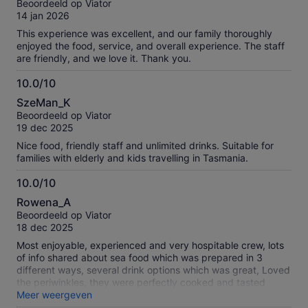
Beoordeeld op Viator
10
14 jan 2026
This experience was excellent, and our family thoroughly
enjoyed the food, service, and overall experience. The staff
are friendly, and we love it. Thank you.
10.0/10
10.0
SzeMan_K
van
Beoordeeld op Viator
10
19 dec 2025
Nice food, friendly staff and unlimited drinks. Suitable for
families with elderly and kids travelling in Tasmania.
10.0/10
10.0
Rowena_A
van
Beoordeeld op Viator
10
18 dec 2025
Most enjoyable, experienced and very hospitable crew, lots
of info shared about sea food which was prepared in 3
different ways, several drink options which was great, Loved
the periwinkles, they were perfectly cooked and tasted
amazing ..((better than the NZ cats eyes) cake to end with
Meer weergeven
also lovely, thank you to the crew for making the trip an