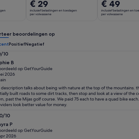
De
€ 29
De
€ 49
prijs
prijs
lagen
inclusief belastingen en toeslagen
inclusief belastingen en to
is
is
per volwassene
per volwassene
€ 29
€ 49
per
per
rteer beoordelingen op
volwassene
volwassene
cent
Positief
Negatief
0/10
0
phie B
n
oordeeld op GetYourGuide
ei 2026
tain
 description talks about being with nature at the top of the mountains. the
tially built roads to some dirt tracks, then stop and look at a view of the
n, past the Mijas golf course. We paid 75 each to have a quad bike each.
viders look better value for money.
.0/10
0
yra P
n
oordeeld op GetYourGuide
apr 2026