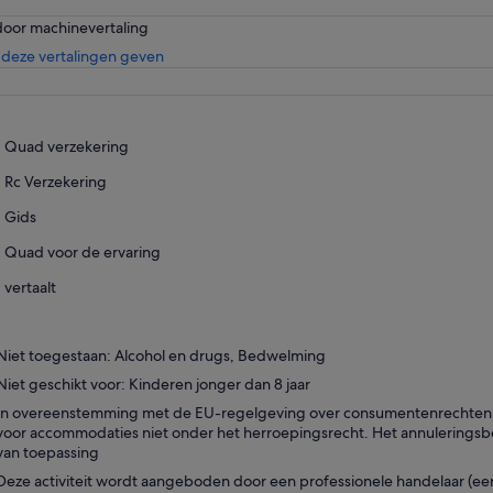
door machinevertaling
Opent
deze vertalingen geven
een
nieuwe
tab
Quad verzekering
Rc Verzekering
Gids
Quad voor de ervaring
vertaalt
Niet toegestaan: Alcohol en drugs, Bedwelming
Niet geschikt voor: Kinderen jonger dan 8 jaar
In overeenstemming met de EU-regelgeving over consumentenrechten, va
voor accommodaties niet onder het herroepingsrecht. Het annuleringsbel
van toepassing
Deze activiteit wordt aangeboden door een professionele handelaar (een 