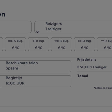
en
Reizigers
1 reiziger
ma 10 aug.
di 11 aug.
wo 12 aug.
do 13 aug.
vr 14 au
€ 90
€ 90
€ 90
€ 90
€ 90
Prijsdetails
Beschikbare talen
€ 90,00 x 1 reiziger
Spaans
Totaal
Begintijd
16.00 UUR
*Betaal een lag