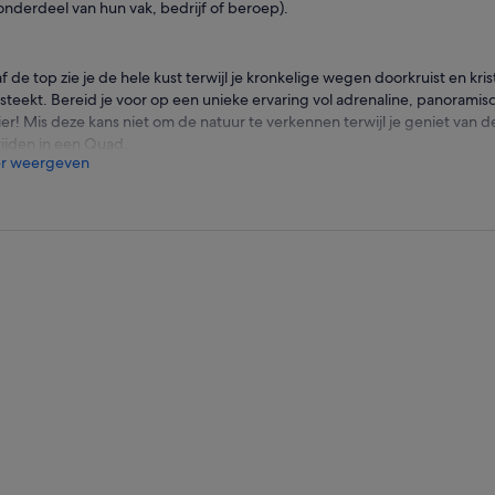
onderdeel van hun vak, bedrijf of beroep).
f de top zie je de hele kust terwijl je kronkelige wegen doorkruist en kris
steekt. Bereid je voor op een unieke ervaring vol adrenaline, panoramis
ier! Mis deze kans niet om de natuur te verkennen terwijl je geniet van 
rijden in een Quad.
r weergeven
je op zoek naar een spannende activiteit?
het antwoord ja is, dan zijn onze quad excursies de perfecte optie voor j
pannende ervaring die je niet mag missen.
om de quad boven de buggy? Het antwoord is simpel: het gevoel van vri
uren van een quad is onvergelijkbaar met die van een buggy, het is iets
auto, omdat je je hierdoor meer verbonden voelt met de natuur en het
er beleeft.
s zijn kleiner dan buggy's, wat betekent dat je ermee over smalle wegg
je anders niet zou kunnen verkennen.
om, quadtochten bieden een unieke en spannende ervaring die je niet m
vrijheid en avontuur midden in de natuur wilt voelen, aarzel dan niet e
ke ervaring!