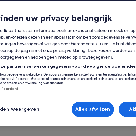
t is inbegrepen?
vinden uw privacy belangrijk
Gratis annulering
1 u
mogelijk
ze
16
partners slaan informatie, zoals unieke identificatoren in cookies, o
Mobiele voucher
Directe
op, en/of lezen deze van een apparaat in om persoonsgegevens te verw
bevestiging
stellingen bevestigen of wijzigen door hieronder te klikken. Je kunt dit o
Meerdere talen
en op de pagina met onze privacyverklaring. Deze keuzes worden aan
Op de k
doorgegeven en hebben geen invloed op browsegegevens.
erzicht
nze partners verwerken gegevens voor de volgende doeleinden
De beste ervaring met het besturen van een
Locatie van activit
locatiegegevens gebruiken. De apparaatkenmerken actief scannen ter identificatie. Info
quad voor twee personen
laan en/of openen. Gepersonaliseerde advertenties en content, advertentie- en conten
Malaga
onderzoek en ontwikkeling van diensten.
Wat doe je in je vakantie? Beleef deze
Malaga, Andalucía
st (derden)
ervaring tijdens het rijden op een quad.
Verzamelpunt/inwi
Voel die wilde kick!!
C. la Higuera, 24,
nden weergeven
Alles afwijzen
Ak
Mijas, Málaga, Es
Las Lagunas de Mij