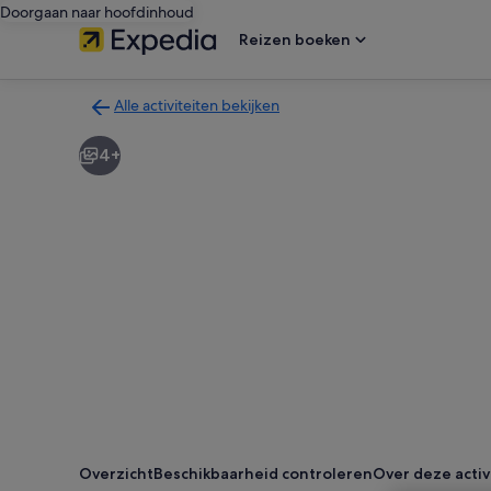
Doorgaan naar hoofdinhoud
Reizen boeken
Alle activiteiten bekijken
Terug
naar
4+
de
zoekresultatenpagina
voor
activiteiten
Overzicht
Beschikbaarheid controleren
Over deze activ