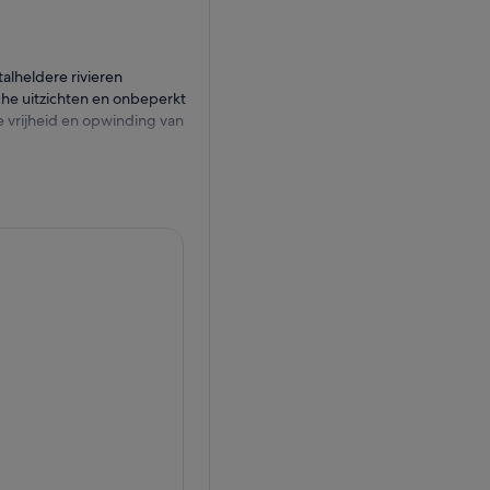
talheldere rivieren
che uitzichten en onbeperkt
de vrijheid en opwinding van
ou! Quadrijden is een unieke
jheid! De sensatie van het
 anders dan het besturen van
 avontuur op een andere
etjes en paden kunt rijden
ag missen. Als je de emotie
n beleef samen met ons een