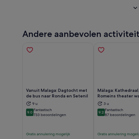
Andere aanbevolen activitei
Vanuit Malaga: Dagtocht met
Málaga: Kathedraal,
de bus naar Ronda en Setenil
Romeins theater w
Opent een nieuwe tab
Ope
9 u
3 u
Fantastisch
Fantastisch
9.0
9.2
9.0 van 10
9.2 van 10
733 beoordelingen
87 beoordelingen
Gratis annulering mogelijk
Gratis annulering mogeli