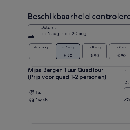
lagere
prijs
Beschikbaarheid controler
door
meerdere
Datums
reizigers
do 6 aug. - do 20 aug.
te
selecteren
do 6 aug.
vr 7 aug.
za 8 aug.
zo 9 aug.
-
€ 90
€ 90
€ 90
Mijas Bergen 1 uur Quadtour
(Prijs voor quad 1-2 personen)
1 u.
Engels