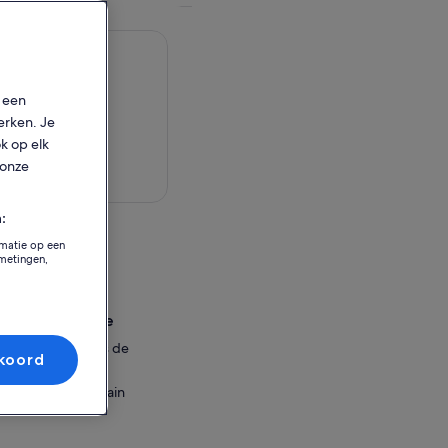
p een
erken. Je
ok op elk
 onze
aart bekijken
:
eit
rmatie op een
tmetingen,
, Spain
sselingslocatie
 29651 Las Lagunas de
koord
paña
as, Andalucía, Spain