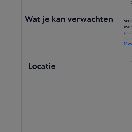
Wat je kan verwachten
Vana
over
plez
het 
Mee
Ben 
Als 
en s
Locatie
Waar
best
een 
mani
Quad
die 
Kort
van 
unie