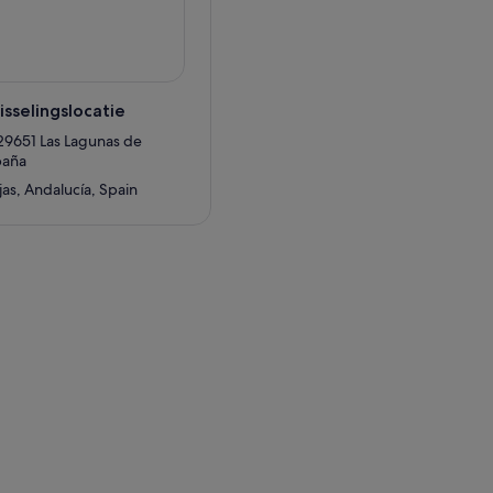
sselingslocatie
 29651 Las Lagunas de
paña
as, Andalucía, Spain