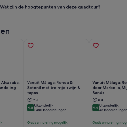
Wat zijn de hoogtepunten van deze quadtour?
ten
 Alcazaba,
Vanuit Málaga: Ronda &
Vanuit Málaga: R
andeling
Setenil met treintje +wijn &
door Marbella, Mi
tapas
Banús
nt een nieuwe tab
Opent een nieuwe tab
Op
9 u
8 u
Uitzonderlijk
Uitzonderlijk
9.8
9.4
9.8 van 10
9.4 van 10
1.480 beoordelingen
43 beoordelinge
jk
Gratis annulering mogelijk
Gratis annulering moge