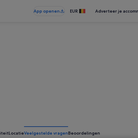
App openen
EUR
Adverteer je accom
iteit
Locatie
Veelgestelde vragen
Beoordelingen