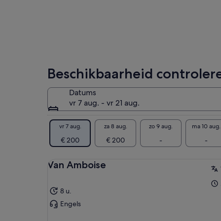
Beschikbaarheid controler
Datums
vr 7 aug. - vr 21 aug.
vr 7 aug.
za 8 aug.
zo 9 aug.
ma 10 aug.
€ 200
€ 200
-
-
Van Amboise
8 u.
Engels