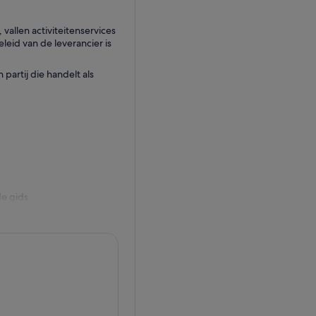
llen activiteitenservices
eid van de leverancier is
partij die handelt als
de gids