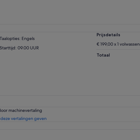
Prijsdetails
Taalopties: Engels
€ 199,00 x 1 volwasse
Starttijd: 09.00 UUR
Totaal
door machinevertaling
Opent
deze vertalingen geven
een
nieuwe
tab