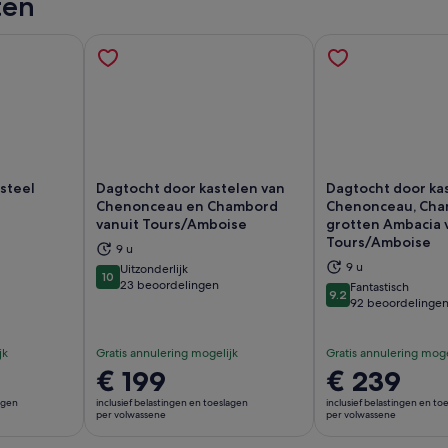
ten
steel
Dagtocht door kastelen van
Dagtocht door ka
Chenonceau en Chambord
Chenonceau, Cha
vanuit Tours/Amboise
grotten Ambacia 
Tours/Amboise
nt een nieuwe tab
Opent een nieuwe tab
Op
9 u
9 u
Uitzonderlijk
10
10 van 10
23 beoordelingen
Fantastisch
9.2
9.2 van 10
92 beoordelinge
jk
Gratis annulering mogelijk
Gratis annulering moge
De
€ 199
De
€ 239
prijs
prijs
lagen
inclusief belastingen en toeslagen
inclusief belastingen en to
is
is
per volwassene
per volwassene
€ 199
€ 239