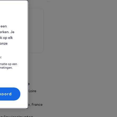
p een
erken. Je
ok op elk
 onze
aart bekijken
:
eit
rmatie op een
tmetingen,
onceau
ux, France
sselingslocatie
e Amboise Val de Loire
koord
de Gaulle
entre-Val de Loire, France