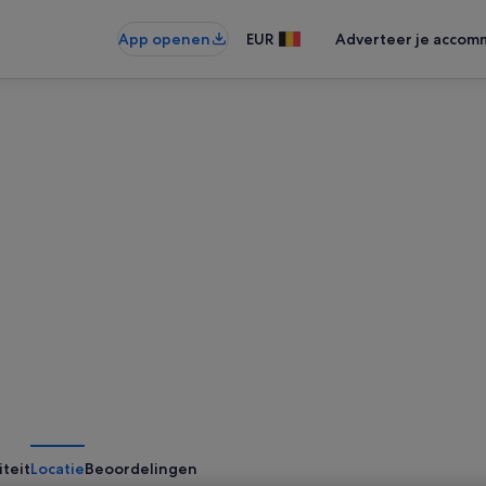
App openen
EUR
Adverteer je accom
iteit
Locatie
Beoordelingen