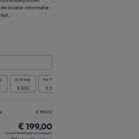
n/inwisselpunten
 de locatie-informatie
ijst.
g.
zo 16 aug.
ma 17 aug.
di 18 aug.
wo 19 aug.
do 20 
0
€ 200
€ 200
€ 200
€ 200
€ 2
ne
€ 199,00
De
€ 199,00
prijs
inclusief belastingen en toeslagen
is