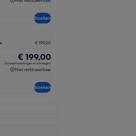
Niet restitueerbaar
Niet
€ 199,00
restitueerbaar
Boeken
ne
€ 199,00
De
€ 199,00
prijs
inclusief belastingen en toeslagen
is
Niet restitueerbaar
Niet
€ 199,00
restitueerbaar
Boeken