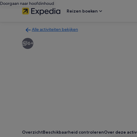
Doorgaan naar hoofdinhoud
Reizen boeken
Alle activiteiten bekijken
Terug
naar
6+
de
zoekresultatenpagina
voor
activiteiten
Overzicht
Beschikbaarheid controleren
Over deze activ