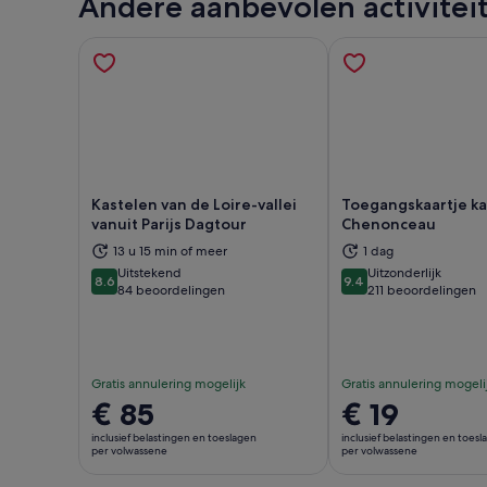
Andere aanbevolen activitei
Kastelen van de Loire-vallei
Toegangskaartje ka
vanuit Parijs Dagtour
Chenonceau
13 u 15 min of meer
1 dag
Opent een nieuwe tab
Ope
Uitstekend
Uitzonderlijk
8.6
9.4
8.6 van 10
9.4 van 10
84 beoordelingen
211 beoordelingen
Gratis annulering mogelijk
Gratis annulering mogeli
De
€ 85
De
€ 19
prijs
prijs
inclusief belastingen en toeslagen
inclusief belastingen en toes
is
is
per volwassene
per volwassene
€ 85
€ 19