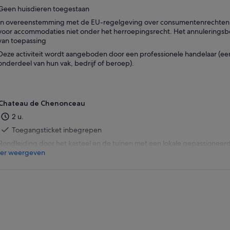
Geen huisdieren toegestaan
In overeenstemming met de EU-regelgeving over consumentenrechten, va
voor accommodaties niet onder het herroepingsrecht. Het annuleringsbel
van toepassing
Deze activiteit wordt aangeboden door een professionele handelaar (een 
onderdeel van hun vak, bedrijf of beroep).
Chateau de Chenonceau
2 u.
Toegangsticket inbegrepen
Rondleiding door het kasteel en de tuinen met een lokale gepassioneer
er weergeven