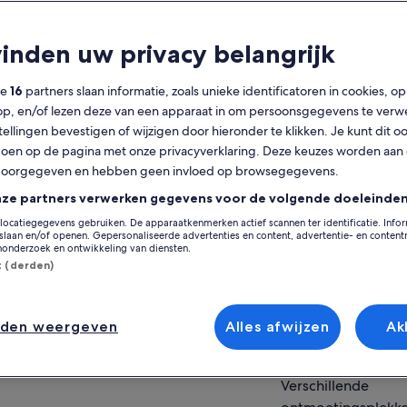
lgemeen
vinden uw privacy belangrijk
Gratis annulering
8 u
mogelijk
ze
16
partners slaan informatie, zoals unieke identificatoren in cookies, o
op, en/of lezen deze van een apparaat in om persoonsgegevens te verw
Mobiele voucher
Directe
stellingen bevestigen of wijzigen door hieronder te klikken. Je kunt dit o
bevestiging
en op de pagina met onze privacyverklaring. Deze keuzes worden aan
Op de k
doorgegeven en hebben geen invloed op browsegegevens.
erzicht
nze partners verwerken gegevens voor de volgende doeleinden
ing in het hart van de Franse geschiedenis
Locatie van activit
locatiegegevens gebruiken. De apparaatkenmerken actief scannen ter identificatie. Info
r een bezoek te brengen aan de 2 meest
laan en/of openen. Gepersonaliseerde advertenties en content, advertentie- en conten
Chateau de Chen
stigieuze kastelen van de Loire-vallei tijdens
onderzoek en ontwikkeling van diensten.
begroeting van de warme sfeer van Kerstmis.
37150, Chenoncea
st (derden)
er weergeven
t je leiden door je lokale expert en leer over
Verzamelpunt/inwi
intieme kleine geheimen van de Franse
Office de Tourism
ingen die er ooit woonden. Geniet van
nden weergeven
Alles afwijzen
Ak
embenemende panoramische uitzichten en
Quai du Général 
fiteer van een schat aan opwindende echte
37400, Amboise, C
ails en grappige anekdotes… een spannende
Verschillende
g!