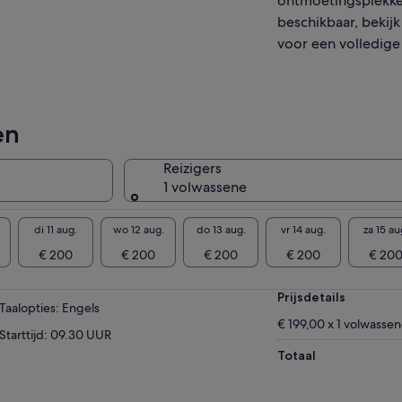
ontmoetingsplekke
beschikbaar, bekijk
voor een volledige l
en
Reizigers
1 volwassene
di 11 aug.
wo 12 aug.
do 13 aug.
vr 14 aug.
za 15 au
€ 200
€ 200
€ 200
€ 200
€ 20
Prijsdetails
Taalopties: Engels
€ 199,00 x 1 volwasse
Starttijd: 09.30 UUR
Totaal