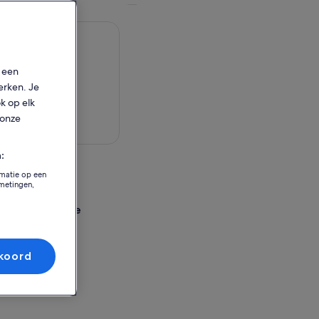
p een
erken. Je
ok op elk
 onze
aart bekijken
:
eit
rmatie op een
tmetingen,
sselingslocatie
r (Hotel Pickup)
koord