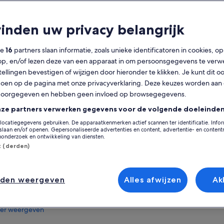
t is inbegrepen?
vinden uw privacy belangrijk
Gratis annulering
3 dagen
mogelijk
ze
16
partners slaan informatie, zoals unieke identificatoren in cookies, o
Mobiele voucher
Directe
op, en/of lezen deze van een apparaat in om persoonsgegevens te verw
bevestiging
stellingen bevestigen of wijzigen door hieronder te klikken. Je kunt dit o
Bij geselecteerde
en op de pagina met onze privacyverklaring. Deze keuzes worden aan
hotels ophalen
Op de k
doorgegeven en hebben geen invloed op browsegegevens.
nze partners verwerken gegevens voor de volgende doeleinden
erzicht
Locatie van activit
locatiegegevens gebruiken. De apparaatkenmerken actief scannen ter identificatie. Info
Aantal groepen beperkt tot maximaal 25
laan en/of openen. Gepersonaliseerde advertenties en content, advertentie- en conten
Delphi, GRC
personen
onderzoek en ontwikkeling van diensten.
st (derden)
Verzamelpunt/inwi
Het indrukwekkende Kanaal van Korinthe &
de Rionbrug
Athens City Cente
Epidaurus - thuisbasis van een antiek theater
Athens, GRC
dat op de UNESCO-lijst staat
nden weergeven
Alles afwijzen
Ak
Archeologische vindplaats van het oude
Olympia & Mycene
er weergeven