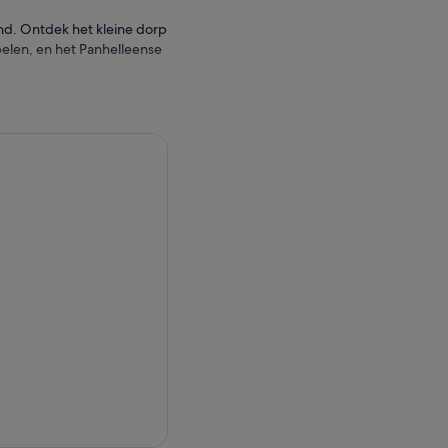
and. Ontdek het kleine dorp
elen, en het Panhelleense
tuur begint met een stop
ine dorp staat een antiek
tekende akoestiek en is een
laktes van Argos, waar je
jk militair centrum van
hotel.
he site van het oude
 vlam, het Stadion en het
et platteland en bezoek
rkennen voordat je verder
ntdek de overblijfselen van
de Tempel van Apollo en
hi en bekijk een