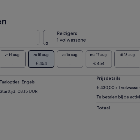
en
Reizigers
1 volwassene
vr 14 aug.
za 15 aug.
zo 16 aug.
ma 17 aug.
di 18 aug.
-
€ 454
-
€ 454
-
Prijsdetails
Taalopties: Engels
€ 430,00 x 1 volwasse
Starttijd: 08.15 UUR
Te betalen bij de activi
Totaal