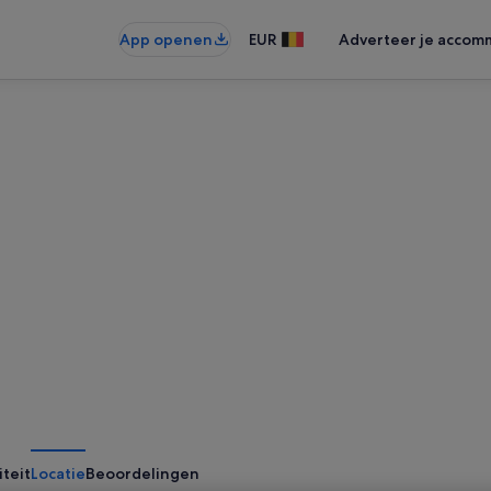
App openen
EUR
Adverteer je accom
iteit
Locatie
Beoordelingen