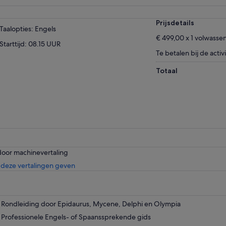
Prijsdetails
Taalopties: Engels
€ 499,00 x 1 volwasse
Starttijd: 08.15 UUR
Te betalen bij de activi
Totaal
door machinevertaling
Opent
deze vertalingen geven
een
nieuwe
tab
Rondleiding door Epidaurus, Mycene, Delphi en Olympia
Professionele Engels- of Spaanssprekende gids