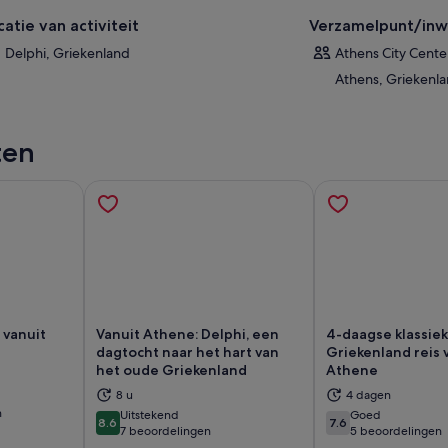
catie van activiteit
Verzamelpunt/inwi
Delphi, Griekenland
Athens City Cente
Athens, Griekenl
ten
 vanuit
Vanuit Athene: Delphi, een
4-daagse klassie
dagtocht naar het hart van
Griekenland reis 
het oude Griekenland
Athene
8 u
4 dagen
nt een nieuwe tab
Opent een nieuwe tab
Op
n
Uitstekend
Goed
8.6
7.6
8.6 van 10
7.6 van 10
7 beoordelingen
5 beoordelingen