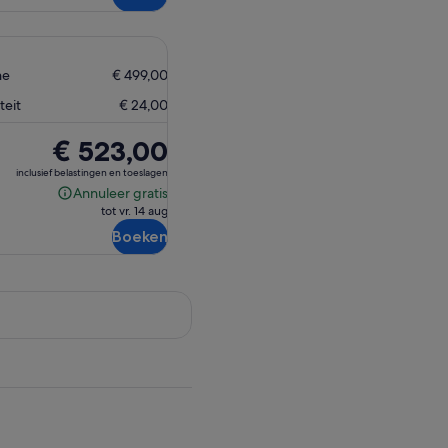
ne
€ 499,00
teit
€ 24,00
De
€ 523,00
prijs
inclusief belastingen en toeslagen
is
Annuleer gratis
Annuleer
€ 523,00
tot vr. 14 aug
gratis
Boeken