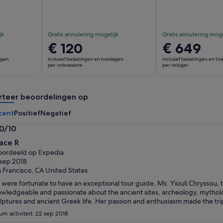
jk
Gratis annulering mogelijk
Gratis annulering moge
De
€ 120
De
€ 649
prijs
prijs
lagen
inclusief belastingen en toeslagen
inclusief belastingen en to
is
is
per volwassene
per reiziger
€ 120
€ 649
per
per
rteer beoordelingen op
volwassene
reiziger
cent
Positief
Negatief
.0/10
0
ace R
n
ordeeld op Expedia
sep 2018
 Francisco, CA United States
were fortunate to have an exceptional tour guide, Ms. Yiouli Chryssou, 
wledgeable and passionate about the ancient sites, archeology, mytho
lptures and ancient Greek life. Her passion and enthusiasm made the tr
um activiteit: 22 sep 2018