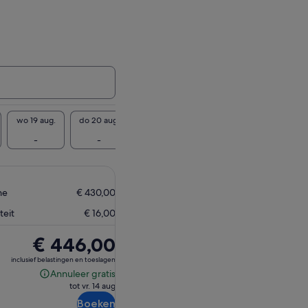
wo 19 aug.
do 20 aug.
vr 21 aug.
za 22 aug.
-
-
-
€ 454
ne
€ 430,00
teit
€ 16,00
De
€ 446,00
prijs
inclusief belastingen en toeslagen
is
Annuleer gratis
Annuleer
€ 446,00
tot vr. 14 aug
gratis
Boeken