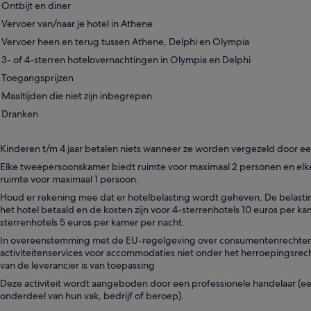
Ontbijt en diner
Vervoer van/naar je hotel in Athene
Vervoer heen en terug tussen Athene, Delphi en Olympia
3- of 4-sterren hotelovernachtingen in Olympia en Delphi
Toegangsprijzen
Maaltijden die niet zijn inbegrepen
Dranken
Kinderen t/m 4 jaar betalen niets wanneer ze worden vergezeld door e
Elke tweepersoonskamer biedt ruimte voor maximaal 2 personen en el
ruimte voor maximaal 1 persoon.
Houd er rekening mee dat er hotelbelasting wordt geheven. De belasti
het hotel betaald en de kosten zijn voor 4-sterrenhotels 10 euros per ka
sterrenhotels 5 euros per kamer per nacht.
In overeenstemming met de EU-regelgeving over consumentenrechten,
activiteitenservices voor accommodaties niet onder het herroepingsrec
van de leverancier is van toepassing
Deze activiteit wordt aangeboden door een professionele handelaar (een 
onderdeel van hun vak, bedrijf of beroep).