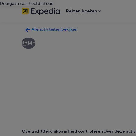
Doorgaan naar hoofdinhoud
Reizen boeken
Alle activiteiten bekijken
Terug
naar
14+
de
zoekresultatenpagina
voor
activiteiten
Overzicht
Beschikbaarheid controleren
Over deze activ