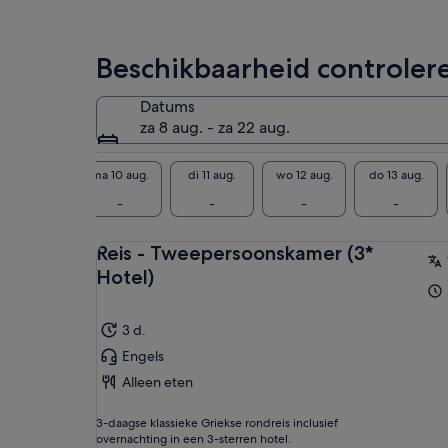
Beschikbaarheid controler
Datums
za 8 aug. - za 22 aug.
zo 9 aug.
ma 10 aug.
di 11 aug.
wo 12 aug.
do 13 aug.
-
-
-
-
-
Reis - Tweepersoonskamer (3*
Hotel)
3 d.
Engels
Alleen eten
3-daagse klassieke Griekse rondreis inclusief
overnachting in een 3-sterren hotel.