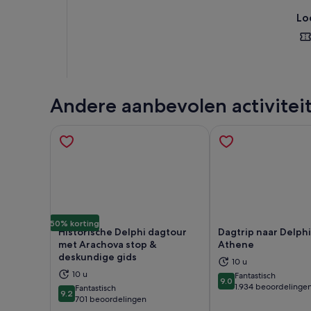
Lo
Andere aanbevolen activitei
50% korting
Historische Delphi dagtour
Dagtrip naar Delphi
met Arachova stop &
Athene
deskundige gids
10 u
10 u
Fantastisch
Opent een nieuwe tab
Ope
9.0
9.0 van 10
1.934 beoordelinge
Fantastisch
9.2
9.2 van 10
701 beoordelingen