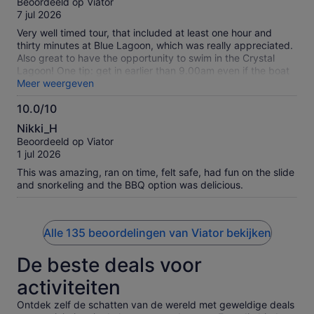
Beoordeeld op Viator
space for shallow water swimming. You need to reserve a
10
7 jul 2026
landing pass, it is free, the boat company sends you a link.
You can order food from the boat company, but I wouldn't
Very well timed tour, that included at least one hour and
bother. There were plenty of food stands to buy food at Blue
thirty minutes at Blue Lagoon, which was really appreciated.
Lagoon, they were not too expensive. Drinks in a pineapple
Also great to have the opportunity to swim in the Crystal
shell were very popular. There is a public shower at Blue
Lagoon! One tip: get in earlier than 9.00am even if the boat
Lagoon to rinse off. The scenery throughout was beautiful
is advertised as 9.30am, as the boat fills up quite quickly!
Meer weergeven
and well worth seeing. Blue Lagoon would not be very
accessible for handicapped, lots of steps.
10.0/10
10.0
Nikki_H
van
Beoordeeld op Viator
10
1 jul 2026
This was amazing, ran on time, felt safe, had fun on the slide
and snorkeling and the BBQ option was delicious.
Alle 135 beoordelingen van Viator bekijken
De beste deals voor
activiteiten
Ontdek zelf de schatten van de wereld met geweldige deals