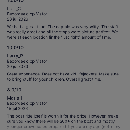
10.0/10
10.0
Lori_C
van
Beoordeeld op Viator
10
23 jul 2026
We had a great time. The captain was very witty. The staff
was really great and all the stops were picture perfect. We
were at each location fir the “just right” amount of time.
10.0/10
10.0
Larry_R
van
Beoordeeld op Viator
10
20 jul 2026
Great experience. Does not have kid lifejackets. Make sure
to bring stuff for your children. Overall great time.
8.0/10
8.0
Maria_H
van
Beoordeeld op Viator
10
15 jul 2026
The boat ride itself is worth it for the price. However, make
sure you know there will be 200+ on the boat and mostly
younger crowd so be prepared if you are my age (not in my