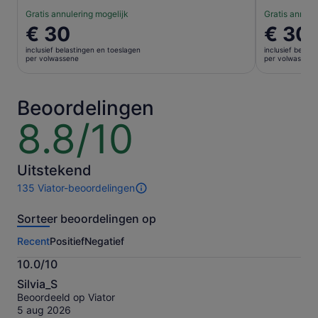
Gratis annulering mogelijk
Gratis annule
De
€ 30
De
€ 30
prijs
prijs
inclusief belastingen en toeslagen
inclusief belas
is
is
per volwassene
per volwassene
€ 30
€ 30
per
per
volwassene
volwasse
Beoordelingen
8.8/10
8.8
van
10
Uitstekend
135 Viator-beoordelingen
135
beoordelingen
Sorteer beoordelingen op
van
deze
Recent
Positief
Negatief
activiteit.
Meer
10.0/10
informatie
10.0
over
Silvia_S
van
onze
Beoordeeld op Viator
10
geverifieerde
5 aug 2026