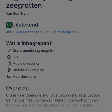
zeegrotten
Van Sea Trips
Uitstekend
8.8
8.8 van 10
Alle 135 beoordelingen van Viator bekijken
Wat is inbegrepen?
Gratis annulering mogelijk
6 u
Mobiele voucher
Directe bevestiging
Meerdere talen
Overzicht
Cruise naar Comino Island, Blue Lagoon & Crystal Lagoon
Ga met ons mee voor een schilderachtige boottocht van
Bugibba naar Comino Island! Geniet van een prachtig
uitzicht op de kustlijn van Malta, waaronder kliffen, grotten