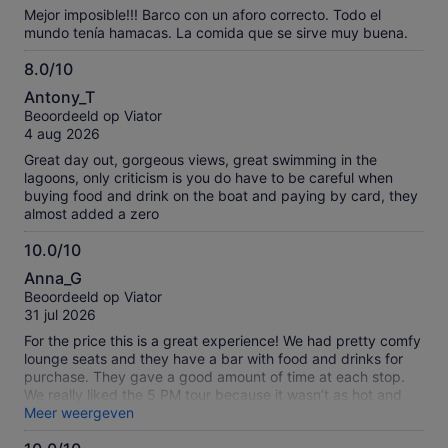
beoordelingen
Mejor imposible!!! Barco con un aforo correcto. Todo el
mundo tenía hamacas. La comida que se sirve muy buena.
8.0/10
8.0
Antony_T
van
Beoordeeld op Viator
10
4 aug 2026
Great day out, gorgeous views, great swimming in the
lagoons, only criticism is you do have to be careful when
buying food and drink on the boat and paying by card, they
almost added a zero
10.0/10
10.0
Anna_G
van
Beoordeeld op Viator
10
31 jul 2026
For the price this is a great experience! We had pretty comfy
lounge seats and they have a bar with food and drinks for
purchase. They gave a good amount of time at each stop.
We really liked the 5 PM tour because it wasn’t as hot and
you get to see the sunset!
Meer weergeven