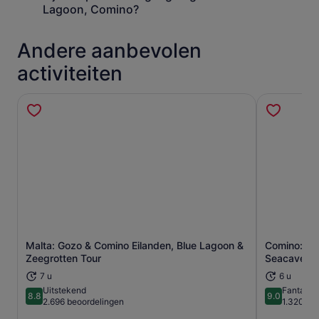
Lagoon, Comino?
Andere aanbevolen
activiteiten
Malta: Gozo & Comino Eilanden, Blue Lagoon &
Comino: Bl
Opent een nieuwe tab
Zeegrotten Tour
Seacaves T
7 u
6 u
Uitstekend
Fantasti
8.8
9.0
8.8 van 10
9.0 van 10
2.696 beoordelingen
1.320 be