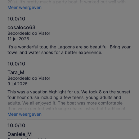
20’s). It’s pretty much a party boat. It worked out well with
my son, he seemed to enjoy it a lot. The slide on the side of
Meer weergeven
the boat made it more fun. Make sure you are a strong
10.0/10
swimmer.
10.0
cosaloco63
van
Beoordeeld op Viator
10
11 jul 2026
It’s a wonderful tour, the Lagoons are so beautiful! Bring your
towel and water shoes for a better experience.
10.0/10
10.0
Tara_M
van
Beoordeeld op Viator
10
9 jul 2026
This was a vacation highlight for us. We took 8 on the sunset
four hour cruise including a few teens, young adults and
adults. We all enjoyed it. The boat was more comfortable
than we expected with lounge chairs instead of traditional
rows of chairs. It was a pool party atmosphere at the first
Meer weergeven
swim stop with swimming off the boat. Most people did
10.0/10
general swimming, not snorkeling. Probably too many people
10.0
together to see any fish anyway. The boat slide was fun, we
Daniele_M
all tried it. The second stop at Blue Lagoon was a really nice
van