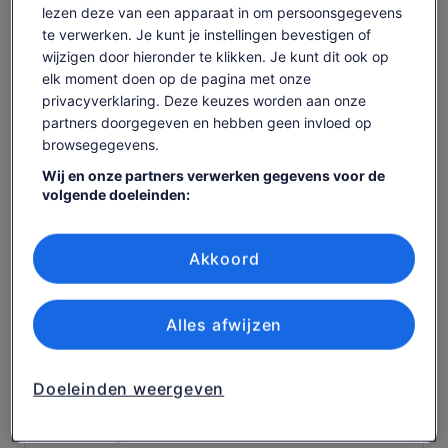
lezen deze van een apparaat in om persoonsgegevens
Crystal Lagoon & Blue Lagoon
te verwerken. Je kunt je instellingen bevestigen of
Commentaar in het Engels, Italiaans, Frans, Duits en
wijzigen door hieronder te klikken. Je kunt dit ook op
Pools
elk moment doen op de pagina met onze
Glijbanen, ligstoelen, toiletten, douches etc ..
privacyverklaring. Deze keuzes worden aan onze
partners doorgegeven en hebben geen invloed op
Grote zeegrotten bezoeken voor fotomomenten
browsegegevens.
Eten en drinken (beschikbaar om te kopen)
Wij en onze partners verwerken gegevens voor de
Snorkelen uitrusting (te koop of zelf mee te nemen)
volgende doeleinden:
Handdoeken (zelf meenemen)
Precieze geolocatiegegevens gebruiken. De apparaatkenmerken
actief scannen ter identificatie. Informatie op een apparaat opslaan
en/of openen. Gepersonaliseerde advertenties en content,
Akkoord
Belangrijke info voor je
advertentie- en contentmetingen, doelgroepenonderzoek en
ontwikkeling van diensten.
boekt
Partnerlijst (derden)
Alles afwijzen
Baby's en kleine kinderen kunnen in een wandel- of
kinderwagen mee
Doeleinden weergeven
Hulpdieren toegestaan
Opties voor openbaar vervoer zijn in de buurt
aanwezig