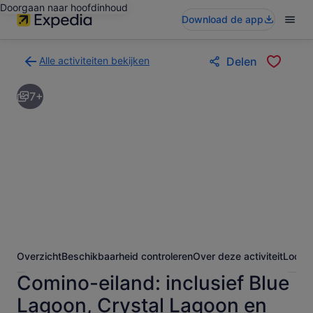
Doorgaan naar hoofdinhoud
Download de app
Alle activiteiten bekijken
Delen
Terug
naar
7+
de
zoekresultatenpagina
voor
activiteiten
Overzicht
Beschikbaarheid controleren
Over deze activiteit
Locati
Comino-eiland: inclusief Blue
Lagoon, Crystal Lagoon en