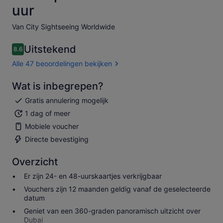
uur
Van City Sightseeing Worldwide
Uitstekend
8.6
8.6 van 10
Alle 47 beoordelingen bekijken
Wat is inbegrepen?
Gratis annulering mogelijk
1 dag of meer
Mobiele voucher
Directe bevestiging
Overzicht
Er zijn 24- en 48-uurskaartjes verkrijgbaar
Vouchers zijn 12 maanden geldig vanaf de geselecteerde
datum
Geniet van een 360-graden panoramisch uitzicht over
Dubai