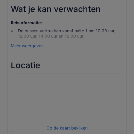
Wat je kan verwachten
Reisinformatie:
De bussen vertrekken vanaf halte 1 om 10.00 uur,
12.00 uur, 14.00 uur en 16.00 uur
Bushaltes:
Meer weergeven
De Dubai Mall - Zabeel-parkeerterrein
Atlantis De Palm
Locatie
Dubai Marina-winkelcentrum
JBR The Beach
Op de kaart bekijken