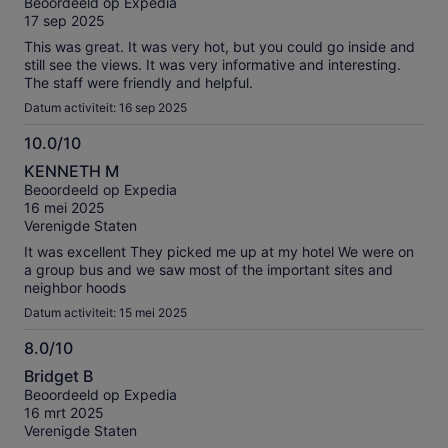
onze
Beoordeeld op Expedia
10
geverifieerde
17 sep 2025
beoordelingen
This was great. It was very hot, but you could go inside and
still see the views. It was very informative and interesting.
The staff were friendly and helpful.
Datum activiteit: 16 sep 2025
10.0/10
10.0
KENNETH M
van
Beoordeeld op Expedia
10
16 mei 2025
Verenigde Staten
It was excellent They picked me up at my hotel We were on
a group bus and we saw most of the important sites and
neighbor hoods
Datum activiteit: 15 mei 2025
8.0/10
8.0
Bridget B
van
Beoordeeld op Expedia
10
16 mrt 2025
Verenigde Staten