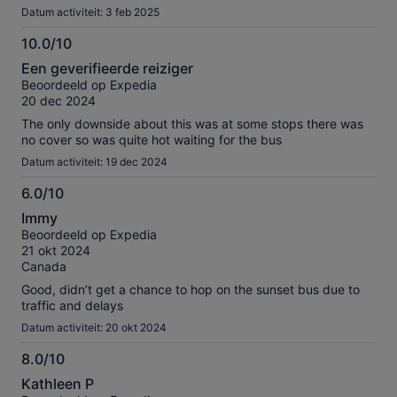
Datum activiteit: 3 feb 2025
10.0/10
10.0
Een geverifieerde reiziger
van
Beoordeeld op Expedia
10
20 dec 2024
The only downside about this was at some stops there was
no cover so was quite hot waiting for the bus
Datum activiteit: 19 dec 2024
6.0/10
6.0
Immy
van
Beoordeeld op Expedia
10
21 okt 2024
Canada
Good, didn’t get a chance to hop on the sunset bus due to
traffic and delays
Datum activiteit: 20 okt 2024
8.0/10
8.0
Kathleen P
van