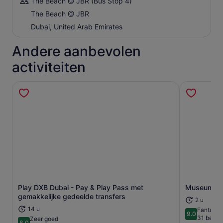
The Beach @ JBR (Bus Stop 4)
The Beach @ JBR
Dubai, United Arab Emirates
Andere aanbevolen
activiteiten
Play DXB Dubai - Pay & Play Pass met
Museum van
Opent een nieuwe tab
gemakkelijke gedeelde transfers
2 u
14 u
Fantasti
9.0
9.0 van 10
31 beoor
Zeer goed
8.0