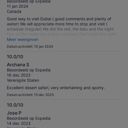
Beoordeeld op Expedia
10
11 jan 2024
Canada
Good way to visit Dubai ( good comments and plenty of
water) We will appreciate more time to stop and visit (
schedule irregular) We did the red, the bleu and the night
tour on the same day ( short vacation) Don't miss the night
tour...a must to relax in the traffic... and appreciate the
Meer weergeven
buildings.
Datum activiteit: 10 jan 2024
10.0/10
10.0
Archana S
van
Beoordeeld op Expedia
10
16 dec 2023
Verenigde Staten
Excellent desert safari, very entertaining and sporty.
Datum activiteit: 15 dec 2023
10.0/10
10.0
Jose P
van
Beoordeeld op Expedia
10
14 dec 2023