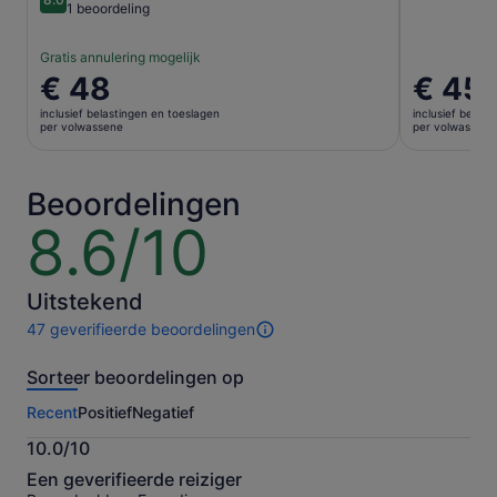
8.0 van 10
1 beoordeling
Gratis annulering mogelijk
De
€ 48
De
€ 45
prijs
prijs
inclusief belastingen en toeslagen
inclusief belas
is
is
per volwassene
per volwassene
€ 48
€ 45
per
per
volwassene
volwasse
Beoordelingen
8.6/10
8.6
van
10
Uitstekend
47 geverifieerde beoordelingen
47
beoordelingen
Sorteer beoordelingen op
van
deze
Recent
Positief
Negatief
activiteit.
Meer
10.0/10
informatie
10.0
over
Een geverifieerde reiziger
van