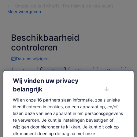
Ontdek de Burj Khalifa, The Palm & de vele souks
Meer weergeven
Beschikbaarheid
controleren
Datums wijzigen
Datums
wijzigen
zo 9 aug.
ma 10 aug.
di 11 aug.
wo 12 aug.
do 1
-
€ 36
€ 36
€ 36
€
Wij vinden uw privacy
belangrijk
Content op deze pagina is mogelijk geproduceerd
door machinevertaling
De
€ 36
Wij en onze
16
partners slaan informatie, zoals unieke
Originele tekst bekijken (Engelstalig)
Tickets weergeven
prijs
identificatoren in cookies, op een apparaat op, en/of
inclusief belastingen en toeslagen
Opent
Feedback over deze vertalingen geven
is
per volwassene
lezen deze van een apparaat in om persoonsgegevens
een
€ 36
nieuwe
te verwerken. Je kunt je instellingen bevestigen of
per
tab
wijzigen door hieronder te klikken. Je kunt dit ook op
Wat is wel en niet
volwassene
elk moment doen op de pagina met onze