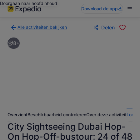
Doorgaan naar hoofdinhoud
Download de app
Alle activiteiten bekijken
Delen
Terug
naar
8+
de
zoekresultatenpagina
voor
activiteiten
Overzicht
Beschikbaarheid controleren
Over deze activiteit
Locati
City Sightseeing Dubai Hop-
On Hop-Off-bustour: 24 of 48