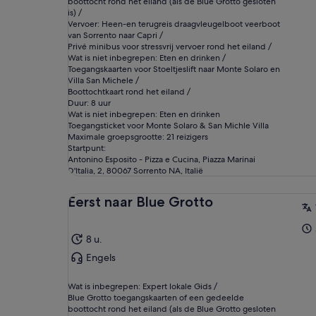
boottocht rond het eiland (als de Blue Grotto gesloten
is) /
Vervoer: Heen-en terugreis draagvleugelboot veerboot
van Sorrento naar Capri /
Privé minibus voor stressvrij vervoer rond het eiland /
Wat is niet inbegrepen: Eten en drinken /
Toegangskaarten voor Stoeltjeslift naar Monte Solaro en
Villa San Michele /
Boottochtkaart rond het eiland /
Duur: 8 uur
Wat is niet inbegrepen: Eten en drinken
Toegangsticket voor Monte Solaro & San Michle Villa
Maximale groepsgrootte: 21 reizigers
Startpunt:
Antonino Esposito - Pizza e Cucina, Piazza Marinai
D'Italia, 2, 80067 Sorrento NA, Italië
Eerst naar Blue Grotto
8 u.
Engels
Wat is inbegrepen: Expert lokale Gids /
Blue Grotto toegangskaarten of een gedeelde
boottocht rond het eiland (als de Blue Grotto gesloten