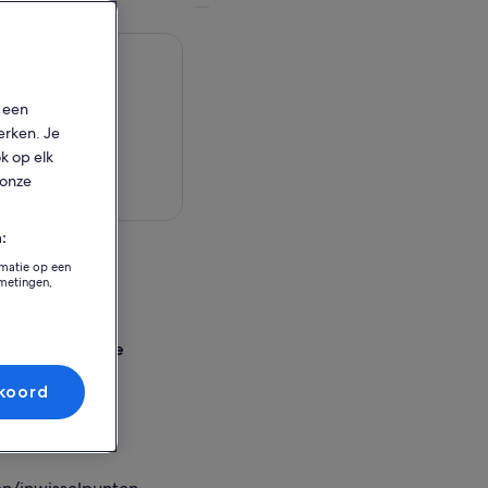
p een
erken. Je
ok op elk
 onze
aart bekijken
:
eit
rmatie op een
tmetingen,
ly
sselingslocatie
- Pizza e Cucina
koord
Italia
Campania, Italy