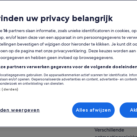
lgemeen
vinden uw privacy belangrijk
Gratis annulering
8 u
mogelijk
ze
16
partners slaan informatie, zoals unieke identificatoren in cookies, o
op, en/of lezen deze van een apparaat in om persoonsgegevens te verw
Mobiele voucher
Directe
stellingen bevestigen of wijzigen door hieronder te klikken. Je kunt dit o
bevestiging
en op de pagina met onze privacyverklaring. Deze keuzes worden aan
Op de k
doorgegeven en hebben geen invloed op browsegegevens.
erzicht
nze partners verwerken gegevens voor de volgende doeleinden
aar de ultieme manier om het hele eiland
Locatie van activit
locatiegegevens gebruiken. De apparaatkenmerken actief scannen ter identificatie. Info
ri te verkennen over land en zee in alle
laan en/of openen. Gepersonaliseerde advertenties en content, advertentie- en conten
Island of Capri
fort en ontspanning! Capri bestaat uit vier
onderzoek en ontwikkeling van diensten.
rmante dorpjes – twee aan zee, Big Marina en
Island of Capri, Ita
st (derden)
er weergeven
ll Marina, en twee op de bergen, Capri en
Verzamelpunt/inwi
capri. Tijdens deze exclusieve tour neemt de
Antonino Esposito 
ert Gids van Mondo Gids je mee op een reis
nden weergeven
Alles afwijzen
Ak
r alle delen van het eiland, waardoor je de
2 Piazza Marinai D'
oonheid zowel vanaf de zee als vanaf het land
80067, Sorrento, 
t ontdekken, allemaal op een ontspannen en
Verschillende
essvrije manier. Ontsnap aan de drukte en