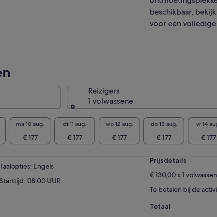
ontmoetingsplekke
iet van een intiemere ervaring terwijl u de
chtige landschappen, luxe winkels en
beschikbaar, bekijk
mbenemende uitzichten van het eiland
voor een volledige l
kent. Of je nu voor het eerst komt of op zoek
t naar een verfijnde ervaring, deze tour biedt
perfecte manier om jezelf volledig onder te
pelen in de magie van Capri.
en
Reizigers
1 volwassene
ma 10 aug.
di 11 aug.
wo 12 aug.
do 13 aug.
vr 14 au
€ 177
€ 177
€ 177
€ 177
€ 177
Prijsdetails
Taalopties: Engels
€ 130,00 x 1 volwasse
Starttijd: 08.00 UUR
Te betalen bij de activi
Totaal