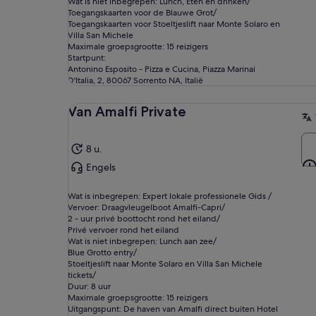
Wat is niet inbegrepen: Lunch, Eten en drinken/
Toegangskaarten voor de Blauwe Grot/
Toegangskaarten voor Stoeltjeslift naar Monte Solaro en
Villa San Michele
Maximale groepsgrootte: 15 reizigers
Startpunt:
Antonino Esposito - Pizza e Cucina, Piazza Marinai
D'Italia, 2, 80067 Sorrento NA, Italië
Van Amalfi Private
8 u.
Engels
Wat is inbegrepen: Expert lokale professionele Gids /
Vervoer: Draagvleugelboot Amalfi-Capri/
2 - uur privé boottocht rond het eiland/
Privé vervoer rond het eiland
Wat is niet inbegrepen: Lunch aan zee/
Blue Grotto entry/
Stoeltjeslift naar Monte Solaro en Villa San Michele
tickets/
Duur: 8 uur
Maximale groepsgrootte: 15 reizigers
Uitgangspunt: De haven van Amalfi direct buiten Hotel