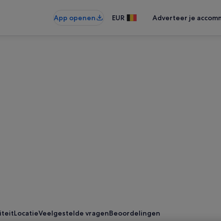
App openen
EUR
Adverteer je accom
iteit
Locatie
Veelgestelde vragen
Beoordelingen