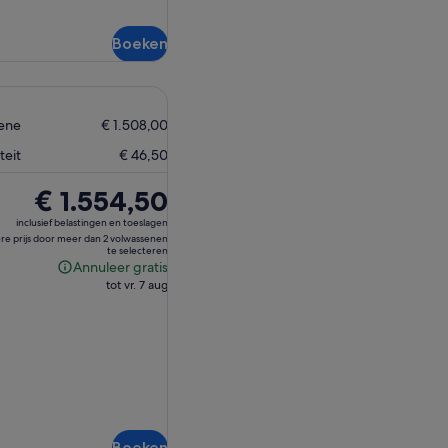
Boeken
sene
€ 1.508,00
teit
€ 46,50
De
€ 1.554,50
prijs
inclusief belastingen en toeslagen
is
ere prijs door meer dan 2 volwassenen
te selecteren
€ 1.554,50
Annuleer gratis
Annuleer
tot vr. 7 aug
gratis
Boeken