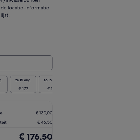
n/inwisselpunten
 de locatie-informatie
ijst.
g.
za 15 aug.
zo 16 aug.
ma 17 aug.
di 18 aug.
wo 19 
€ 177
€ 177
€ 177
€ 177
€ 1
ne
€ 130,00
teit
€ 46,50
De
€ 176,50