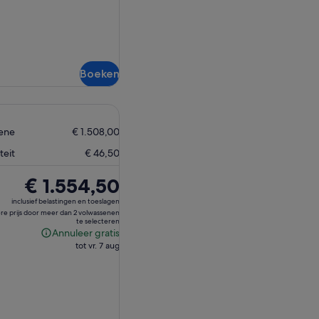
Boeken
sene
€ 1.508,00
teit
€ 46,50
De
€ 1.554,50
prijs
inclusief belastingen en toeslagen
is
ere prijs door meer dan 2 volwassenen
te selecteren
€ 1.554,50
Annuleer gratis
Annuleer
tot vr. 7 aug
gratis