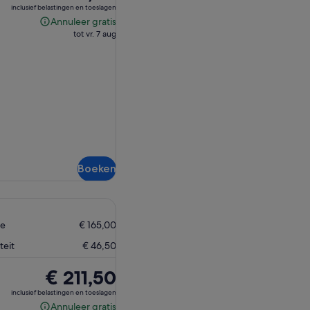
prijs
inclusief belastingen en toeslagen
is
Annuleer gratis
Annuleer
€ 176,50
tot vr. 7 aug
gratis
Boeken
ne
€ 165,00
teit
€ 46,50
De
€ 211,50
prijs
inclusief belastingen en toeslagen
is
Annuleer gratis