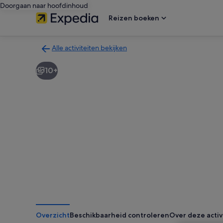
Doorgaan naar hoofdinhoud
Reizen boeken
Alle activiteiten bekijken
Terug
naar
10+
de
zoekresultatenpagina
voor
activiteiten
Overzicht
Beschikbaarheid controleren
Over deze activ