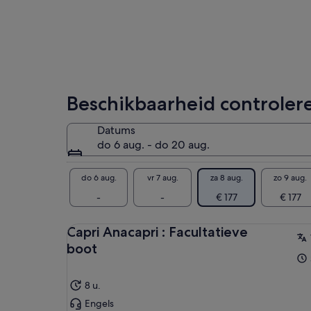
gen
pra
ade
ver
ben
de 
dom
Beschikbaarheid controler
Datums
do 6 aug. - do 20 aug.
do 6 aug.
vr 7 aug.
za 8 aug.
zo 9 aug.
-
-
€ 177
€ 177
Capri Anacapri : Facultatieve
boot
8 u.
Engels