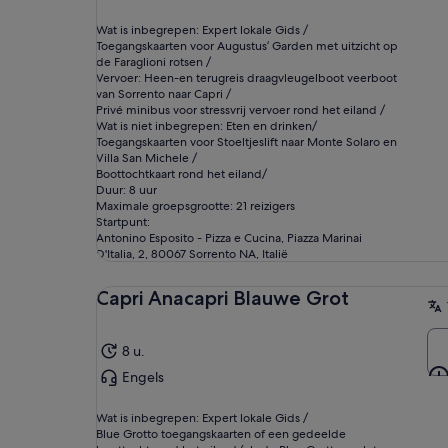
Wat is inbegrepen: Expert lokale Gids /
Toegangskaarten voor Augustus’ Garden met uitzicht op
de Faraglioni rotsen /
Vervoer: Heen-en terugreis draagvleugelboot veerboot
van Sorrento naar Capri /
Privé minibus voor stressvrij vervoer rond het eiland /
Wat is niet inbegrepen: Eten en drinken/
Toegangskaarten voor Stoeltjeslift naar Monte Solaro en
Villa San Michele /
Boottochtkaart rond het eiland/
Duur: 8 uur
Maximale groepsgrootte: 21 reizigers
Startpunt:
Antonino Esposito - Pizza e Cucina, Piazza Marinai
D'Italia, 2, 80067 Sorrento NA, Italië
Capri Anacapri Blauwe Grot
8 u.
Engels
Wat is inbegrepen: Expert lokale Gids /
Blue Grotto toegangskaarten of een gedeelde