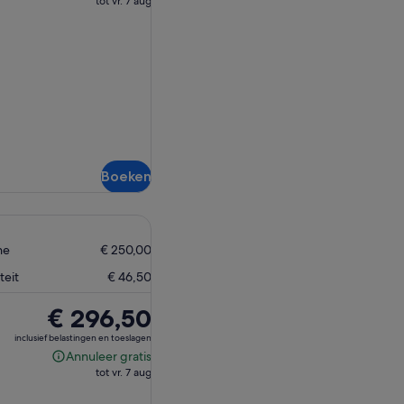
tot vr. 7 aug
gratis
Boeken
ne
€ 250,00
teit
€ 46,50
De
€ 296,50
prijs
inclusief belastingen en toeslagen
is
Annuleer gratis
Annuleer
€ 296,50
tot vr. 7 aug
gratis