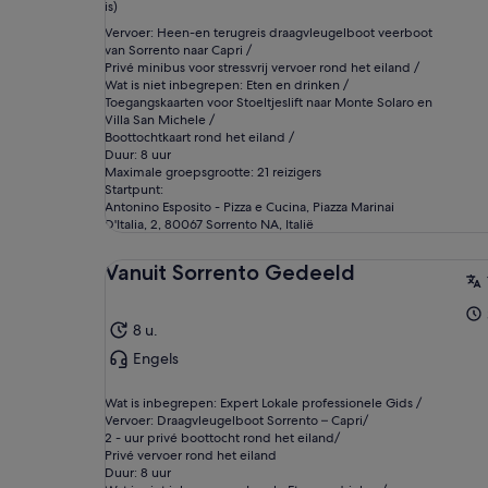
is)
Vervoer: Heen-en terugreis draagvleugelboot veerboot
van Sorrento naar Capri /
Privé minibus voor stressvrij vervoer rond het eiland /
Wat is niet inbegrepen: Eten en drinken /
Toegangskaarten voor Stoeltjeslift naar Monte Solaro en
Villa San Michele /
Boottochtkaart rond het eiland /
Duur: 8 uur
Maximale groepsgrootte: 21 reizigers
Startpunt:
Antonino Esposito - Pizza e Cucina, Piazza Marinai
D'Italia, 2, 80067 Sorrento NA, Italië
Vanuit Sorrento Gedeeld
8 u.
Engels
Wat is inbegrepen: Expert Lokale professionele Gids /
Vervoer: Draagvleugelboot Sorrento – Capri/
2 - uur privé boottocht rond het eiland/
Privé vervoer rond het eiland
Duur: 8 uur