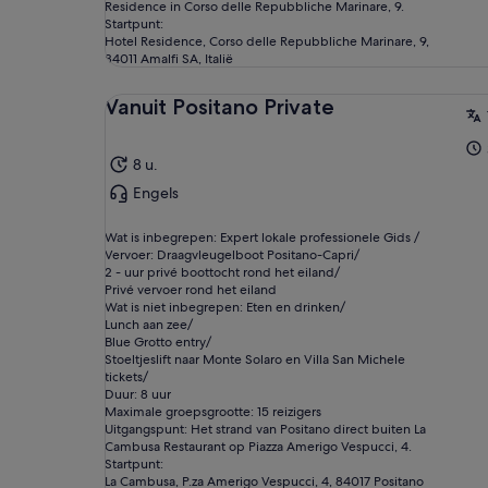
Residence in Corso delle Repubbliche Marinare, 9.
Startpunt:
Hotel Residence, Corso delle Repubbliche Marinare, 9,
84011 Amalfi SA, Italië
Vanuit Positano Private
8 u.
Engels
Wat is inbegrepen: Expert lokale professionele Gids /
Vervoer: Draagvleugelboot Positano-Capri/
2 - uur privé boottocht rond het eiland/
Privé vervoer rond het eiland
Wat is niet inbegrepen: Eten en drinken/
Lunch aan zee/
Blue Grotto entry/
Stoeltjeslift naar Monte Solaro en Villa San Michele
tickets/
Duur: 8 uur
Maximale groepsgrootte: 15 reizigers
Uitgangspunt: Het strand van Positano direct buiten La
Cambusa Restaurant op Piazza Amerigo Vespucci, 4.
Startpunt:
La Cambusa, P.za Amerigo Vespucci, 4, 84017 Positano