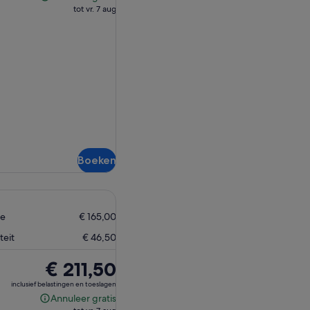
Annuleer
€ 211,50
tot vr. 7 aug
gratis
Boeken
ne
€ 165,00
teit
€ 46,50
De
€ 211,50
prijs
inclusief belastingen en toeslagen
is
Annuleer gratis
Annuleer
€ 211,50