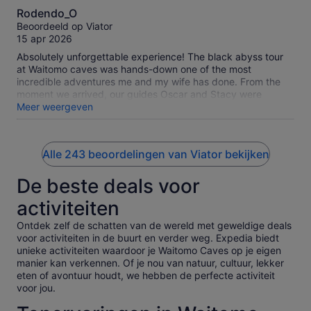
10.0
Rodendo_O
van
Beoordeeld op Viator
10
15 apr 2026
Absolutely unforgettable experience! The black abyss tour
at Waitomo caves was hands-down one of the most
incredible adventures me and my wife has done. From the
moment we arrived, our guides Oscar and Stacy were
friendly, knowledgeable, and made us feel completely safe
Meer weergeven
and excited for what was ahead. The cave was such a thrill,
and floating through the underground river surrounded by
thousands of glowing glowworms felt like something out of
Alle 243 beoordelingen van Viator bekijken
another world. Everything was so well-organized, and the
guides really went above and beyond to make the
De beste deals voor
experience fun, memorable, and comfortable for everyone in
the group. You can tell they genuinely love what they do. If
activiteiten
you're looking for a unique, adrenaline-filed adventure with
stunning natural beauty, this is an absolute must-do. Worth
Ontdek zelf de schatten van de wereld met geweldige deals
every second - 5 stars all the way!!
voor activiteiten in de buurt en verder weg. Expedia biedt
unieke activiteiten waardoor je Waitomo Caves op je eigen
manier kan verkennen. Of je nou van natuur, cultuur, lekker
eten of avontuur houdt, we hebben de perfecte activiteit
voor jou.