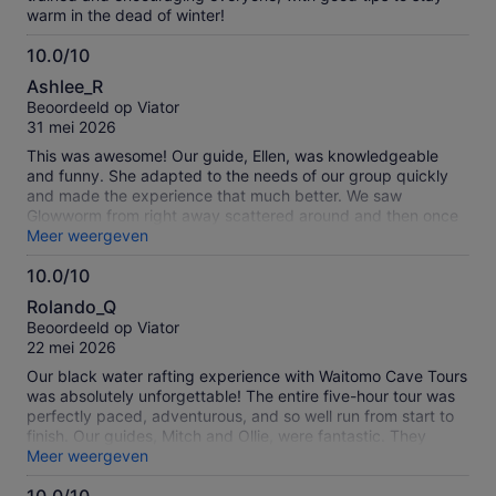
warm in the dead of winter!
10.0/10
10.0
Ashlee_R
van
Beoordeeld op Viator
10
31 mei 2026
This was awesome! Our guide, Ellen, was knowledgeable
and funny. She adapted to the needs of our group quickly
and made the experience that much better. We saw
Glowworm from right away scattered around and then once
we got deeper into the cave we saw them in larger groups. It
Meer weergeven
was magical!
10.0/10
10.0
Rolando_Q
van
Beoordeeld op Viator
10
22 mei 2026
Our black water rafting experience with Waitomo Cave Tours
was absolutely unforgettable! The entire five-hour tour was
perfectly paced, adventurous, and so well run from start to
finish. Our guides, Mitch and Ollie, were fantastic. They
made us feel completely safe and secure throughout every
Meer weergeven
part of the journey, even during the more adventurous
sections. Their energy, professionalism, and clear