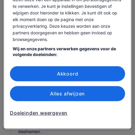
te verwerken. Je kunt je instellingen bevestigen of
Training abseiltechnieken (alleen Black Abyss)
wijzigen door hieronder te klikken. Je kunt dit ook op
Het gebruik van apparatuur zoals slangen,
elk moment doen op de pagina met onze
duikpakken, laarzen, helmen, abseilinrichtingen
privacyverklaring. Deze keuzes worden aan onze
(indien gekozen) en veiligheidsuitrusting
partners doorgegeven en hebben geen invloed op
Toegang tot het grotmuseum van Waitomo
browsegegevens.
Fooi
Wij en onze partners verwerken gegevens voor de
Hotel ophalen en wegbrengen
volgende doeleinden:
Handdoeken en Toiletartikelen voor Douches
Precieze geolocatiegegevens gebruiken. De apparaatkenmerken
actief scannen ter identificatie. Informatie op een apparaat opslaan
Belangrijke info voor je
en/of openen. Gepersonaliseerde advertenties en content,
Akkoord
advertentie- en contentmetingen, doelgroepenonderzoek en
boekt
ontwikkeling van diensten.
Partnerlijst (derden)
Alles afwijzen
Opties voor openbaar vervoer zijn in de buurt
aanwezig
Reizigers moeten ten minste een gemiddelde conditie
Doeleinden weergeven
hebben
Gelieve te begrijpen dat uw gidsen de uiteindelijke
discretie hebben of u aan onze tours kunt
deelnemen.