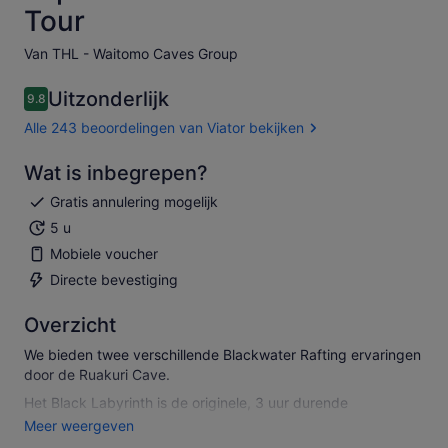
Tour
Van THL - Waitomo Caves Group
Uitzonderlijk
9.8
9.8 van 10
Alle 243 beoordelingen van Viator bekijken
Wat is inbegrepen?
Gratis annulering mogelijk
5 u
Mobiele voucher
Directe bevestiging
Overzicht
We bieden twee verschillende Blackwater Rafting ervaringen
door de Ruakuri Cave.
Het Black Labyrinth is de originele, 3 uur durende
Blackwater Rafting tour. Je springt van twee kleine
Meer weergeven
watervallen (hoogste is 1,5 meter), zweeft op een buis onder