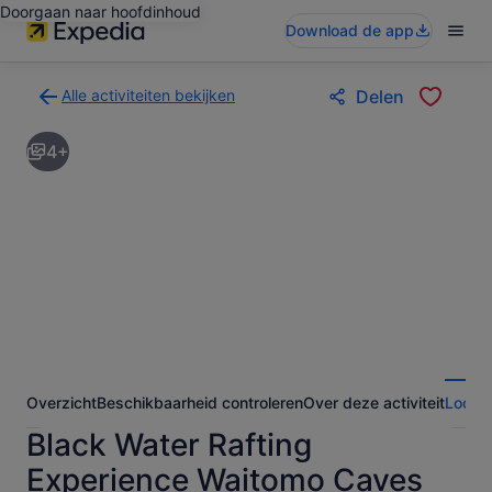
Doorgaan naar hoofdinhoud
Download de app
Alle activiteiten bekijken
Delen
Terug
naar
4+
de
zoekresultatenpagina
voor
activiteiten
Overzicht
Beschikbaarheid controleren
Over deze activiteit
Locati
Black Water Rafting
Experience Waitomo Caves