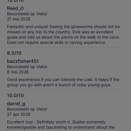
10.0/10
10.0
instructions gave us total confidence the whole time. Along
Reed_O
the way, they provided warm drinks and snacks, which was
van
Beoordeeld op Viator
such a thoughtful touch and really helped keep everyone
10
21 mei 2026
comfortable during the experience. Seeing the glowworms in
this way was truly magical and something we would highly
Fantastic and unique! Seeing the glowworms should not be
recommend to anyone visiting Waitomo Caves. If you’re
missed on any trip to the country. Evie was an excellent
considering it — don’t hesitate. This is hands down one of
guide and told us about the plants on the walk to the cave.
the best ways to experience the glowworms and an absolute
Does not require special skills or caving experience.
highlight of our trip!
8.0/10
8.0
bazzfisher451
van
Beoordeeld op Viator
10
6 mei 2026
Good experience if you can tolerate the cold. It helps if the
group you go with aren't a bunch of noisy young guys.
10.0/10
10.0
darrel_g
van
Beoordeeld op Viator
10
27 apr 2026
Excellent tour . Definitely worth it. Guides extremely
knowledgeable and fascinating to understand about the