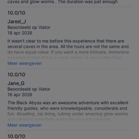
caves and glow worms . The duration was just enough
10.0/10
10.0
Jared_J
van
Beoordeeld op Viator
10
18 apr 2026
It wasn't clear to me before this experience that there are
several caves in the area. All the tours are not the same and
do have equal value. If you want a more intimate, immersive
experience then this is a great option. It was better than
what I imagined. The glow worms are quite magically and
Meer weergeven
unique but the trek through the cave while seeing the worms
10.0/10
takes the experience to another level. Highly recommend.
10.0
The tour guides were fantastic, they were helpful, funny and
Jane_G
knowledgeable. Thank you for the great experience.
van
Beoordeeld op Viator
10
16 apr 2026
The Black Abyss was an awesome adventure with excellent
friendly guides, who were knowledgeable, considerate and
fun. Abseiling, zip lining, tubing under amazing glow worms
and climbing waterfalls made the tour a bucket list
experience. The whole process was well run and very
Meer weergeven
professional, we felt well cared for and very safe.
10.0/10