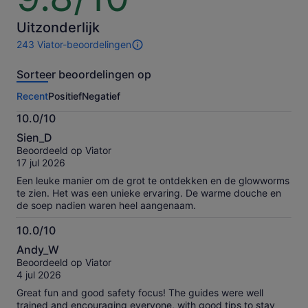
10
Uitzonderlijk
243 Viator-beoordelingen
243
beoordelingen
Sorteer beoordelingen op
van
deze
Recent
Positief
Negatief
activiteit.
Meer
10.0/10
informatie
10.0
over
Sien_D
van
onze
Beoordeeld op Viator
10
geverifieerde
17 jul 2026
beoordelingen
Een leuke manier om de grot te ontdekken en de glowworms
te zien. Het was een unieke ervaring. De warme douche en
de soep nadien waren heel aangenaam.
10.0/10
10.0
Andy_W
van
Beoordeeld op Viator
10
4 jul 2026
Great fun and good safety focus! The guides were well
trained and encouraging everyone, with good tips to stay